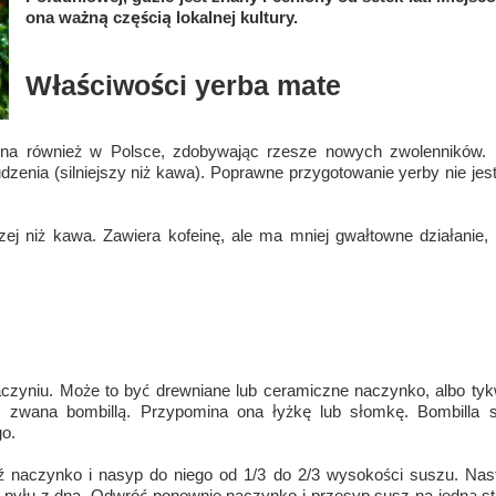
ona ważną częścią lokalnej kultury.
Właściwości yerba mate
larna również w Polsce, zdobywając rzesze nowych zwolenników.
dzenia (silniejszy niż kawa). Poprawne przygotowanie yerby nie j
czej niż kawa. Zawiera kofeinę, ale ma mniej gwałtowne działanie
zyniu. Może to być drewniane lub ceramiczne naczynko, albo t
zwana bombillą. Przypomina ona łyżkę lub słomkę. Bombilla służ
go.
 naczynko i nasyp do niego od 1/3 do 2/3 wysokości suszu. Nast
u pyłu z dna. Odwróć ponownie naczynko i przesyp susz na jedną str