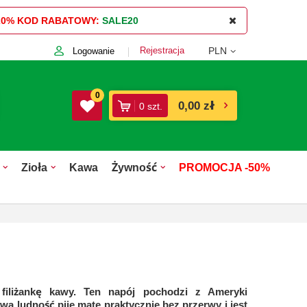
20%
KOD RABATOWY:
SALE20
Rejestracja
PLN
Logowanie
0
0,00 zł
0
szt.
Zioła
Kawa
Żywność
PROMOCJA -50%
iliżankę kawy. Ten napój pochodzi z Ameryki
owa ludność pije mate praktycznie bez przerwy i jest