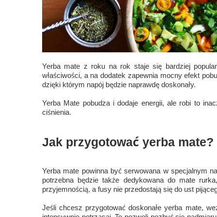
Yerba mate z roku na rok staje się bardziej popu
właściwości, a na dodatek zapewnia mocny efekt pobu
dzięki którym napój będzie naprawdę doskonały.
Yerba Mate pobudza i dodaje energii, ale robi to ina
ciśnienia.
Jak przygotować yerba mate?
Yerba mate powinna być serwowana w specjalnym nac
potrzebna będzie także dedykowana do mate rurka, 
przyjemnością, a fusy nie przedostają się do ust pijące
Jeśli chcesz przygotować doskonałe yerba mate, weź
intensywnie potrząsaj. To pozwoli pozbyć się nadmiar