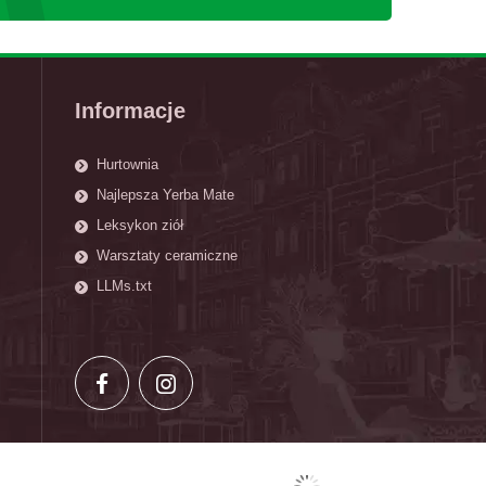
Informacje
Hurtownia
Najlepsza Yerba Mate
Leksykon ziół
Warsztaty ceramiczne
LLMs.txt