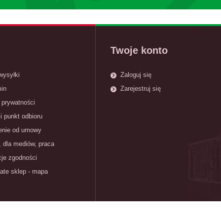
Twoje konto
wysyłki
Zaloguj się
in
Zarejestruj się
 prywatności
i punkt odbioru
enie od umowy
, dla mediów, praca
cje zgodności
ate sklep - mapa