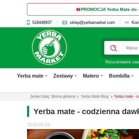
PROMOCJA Yerba Mate do 
518448937
sklep@yerbamarket.com
Kon
Wyszukiwanie za
Yerba mate
Zestawy
Matero
Bombilla
Jesteś tutaj:
Strona główna
Yerba Mate Blog
Yerba mate - 
Yerba mate - codzienna dawk
2018-04-24