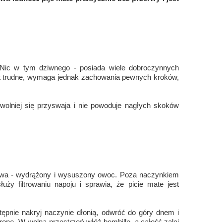
 Nic w tym dziwnego - posiada wiele dobroczynnych
est trudne, wymaga jednak zachowania pewnych kroków,
, wolniej się przyswaja i nie powoduje nagłych skoków
ykwa - wydrążony i wysuszony owoc. Poza naczynkiem
y filtrowaniu napoju i sprawia, że picie mate jest
ępnie nakryj naczynie dłonią, odwróć do góry dnem i
onę. W wolną przestrzeń włóż bombillę, a całość zalej