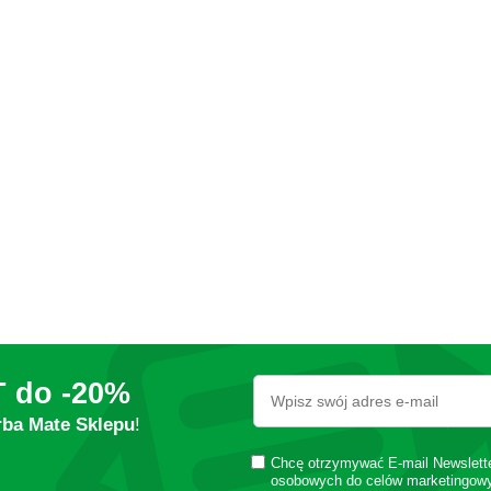
T do
-20%
rba Mate Sklepu
!
Chcę otrzymywać E-mail Newslett
osobowych do celów marketingow