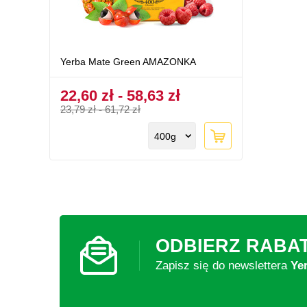
Yerba Mate Green AMAZONKA
22,60 zł - 58,63 zł
23,79 zł
-
61,72 zł
400g
ODBIERZ RABA
Zapisz się do newslettera
Ye