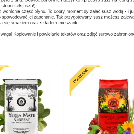
stopni celsjusza!).
sz wchłonie część płynu. To dobry moment by zalać susz wodą - i już
 to spowodować jej zapchanie. Tak przygotowany susz możesz zalewać
żnią się smakiem oraz składem mieszanki.
Uwaga! Kopiowanie i powielanie tekstów oraz zdjęć surowo zabronione