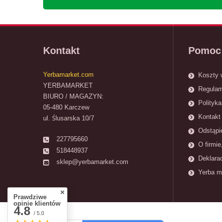
Kontakt
Pomoc
Yerbamarket.com
Koszty 
YERBAMARKET
Regulam
BIURO / MAGAZYN:
Polityka
05-480 Karczew
Kontakt 
ul. Ślusarska 10/7
Odstąpi
227795660
O firmie
518448937
Deklara
sklep@yerbamarket.com
Yerba m
Prawdziwe
opinie klientów
4.8
/ 5.0