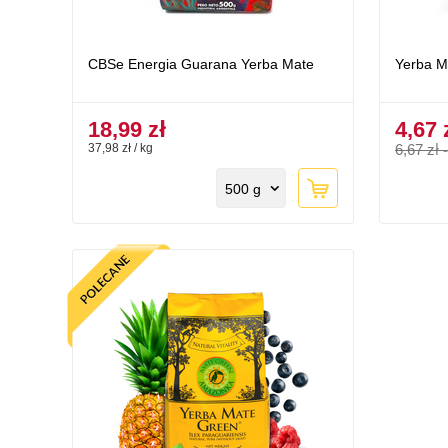
CBSe Energia Guarana Yerba Mate
Yerba 
18,99 zł
4,67 
37,98 zł / kg
6,67 zł
500 g