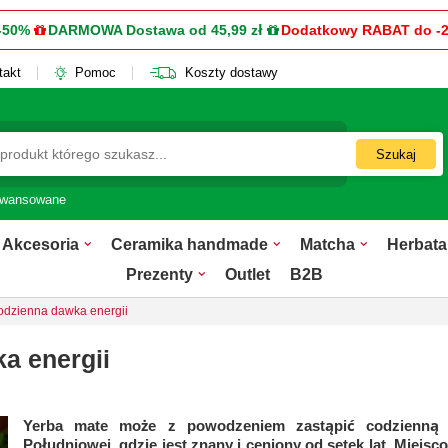
-50%
DARMOWA Dostawa od 45,99 zł
Dodatkowy RABAT do -
takt
Pomoc
Koszty dostawy
Szukaj
awansowane
Akcesoria
Ceramika handmade
Matcha
Herbata
Prezenty
Outlet
B2B
codzienna dawka energii
a energii
Yerba mate może z powodzeniem zastąpić codzienną f
Południowej, gdzie jest znany i ceniony od setek lat. Miejsc