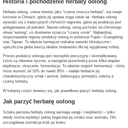
Historia i pochodzenie herbaty oolong
Herbata oolong, znana również jako “czarna smocza herbata”, ma swoje
korzenie w Chinach, gdzie jej uprawa sięga setek lat. Herbata oolong
wywodzi się z tradycyjnych chińskich regionów, gdzie jej produkcja jest
pielęgnowana od pokoleń. Nazwa oolong, ulung pochodzi od chińskiego
słowa “wulong”, co dosłownie oznacza “czarny smok”. Najbardziej
rozpoznawalne regiony produkcji oolong to prowincje Fujian i Guangdong
oraz Tajwan. To właśnie tamtejsze unikalne warunki klimatyczne i
specyficzna gleba tworzą idealne środowisko dla tej wyjątkowej rośliny.
Proces produkcji oolonga jest niezwykle precyzyjny i skomplikowany.
Liście są zbierane ręcznie, a następnie przechodzą przez kilka etapów:
więdnięcie, skręcanie, fermentacja. To właśnie stopień fermentacji – który
może wynosić od 10% do nawet 85% – nadaje herbacie jej
charakterystyczny smak i aromat, balansujący pomiędzy zieloną a
czarną herbatą.
W kolejnej części dowiesz się, jak prawidłowo parzyć herbatę oolong.
Jak parzyć herbatę oolong
Sztuka parzenia herbaty oolong wymaga uwagi i cierpliwości – tylko
wtedy można wydobyć pełnię bogactwa jej smaku oraz aromatu. Oto
szczegółowa instrukcja krok po kroku: