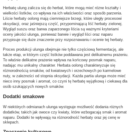
Herbatę ulung zalicza się do herbat, które mogą mieć różne kształty i
wielkości listków, co wpływa na ich właściwości oraz sposób parzenia.
Liście herbaty oolong mają ciemniejsze brzegi, które uległy procesowi
oksydacji, oraz jaśniejszą część, przypominającą liść herbaty zielonej.
Wygląd suszu oraz barwa zaparzonego liścia są ważnymi kryteriami
oceny jakości ulunga, ponieważ barwie i wygląd liści oraz naparu
przypisuje się duże znaczenie przy rozpoznawaniu i ocenie tej herbaty.
Proces produkcji ulunga obejmuje nie tylko częściową fermentację, ale
także etap, w którym część listków poddawana jest delikatnemu prażeniu.
To właśnie delikatne prażenie wpływa na końcowy posmak naparu,
nadając mu unikalny charakter. Herbata oolong charakteryzuje się
różnorodnością smaków, od kwiatowych i orzechowych po karmelowe
nuty, w zależności od stopnia oksydacji. Każda partia ulunga może mieć
nieco inny posmak i aromat, co czyni tę herbatę wyjątkową i ciekawą dla
osób szukających nowych smaków.
Dodatki smakowe
W niektórych odmianach ulunga występuje możliwość dodania różnych
dodatków, takich jak owoce czy kwiaty, które wzbogacają smak i aromat
naparu. Dodatki te wpływają na różnorodność herbaty oraz jej cenę w
sklepach.
Znaczenie kulturowe