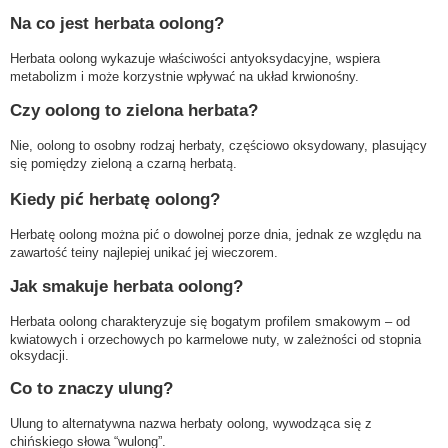
Na co jest herbata oolong?
Herbata oolong wykazuje właściwości antyoksydacyjne, wspiera
metabolizm i może korzystnie wpływać na układ krwionośny.
Czy oolong to zielona herbata?
Nie, oolong to osobny rodzaj herbaty, częściowo oksydowany, plasujący
się pomiędzy zieloną a czarną herbatą.
Kiedy pić herbatę oolong?
Herbatę oolong można pić o dowolnej porze dnia, jednak ze względu na
zawartość teiny najlepiej unikać jej wieczorem.
Jak smakuje herbata oolong?
Herbata oolong charakteryzuje się bogatym profilem smakowym – od
kwiatowych i orzechowych po karmelowe nuty, w zależności od stopnia
oksydacji.
Co to znaczy ulung?
Ulung to alternatywna nazwa herbaty oolong, wywodząca się z
chińskiego słowa “wulong”.