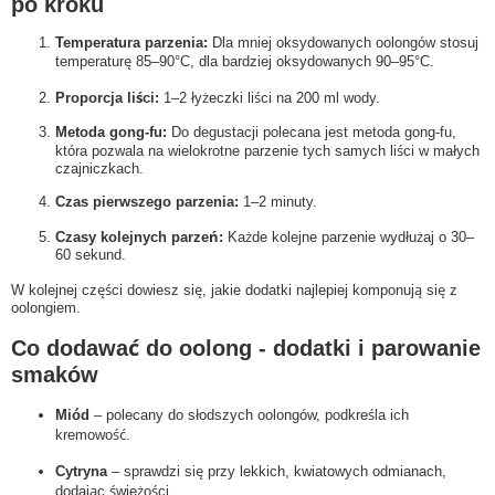
po kroku
Temperatura parzenia:
Dla mniej oksydowanych oolongów stosuj
temperaturę 85–90°C, dla bardziej oksydowanych 90–95°C.
Proporcja liści:
1–2 łyżeczki liści na 200 ml wody.
Metoda gong-fu:
Do degustacji polecana jest metoda gong-fu,
która pozwala na wielokrotne parzenie tych samych liści w małych
czajniczkach.
Czas pierwszego parzenia:
1–2 minuty.
Czasy kolejnych parzeń:
Każde kolejne parzenie wydłużaj o 30–
60 sekund.
W kolejnej części dowiesz się, jakie dodatki najlepiej komponują się z
oolongiem.
Co dodawać do oolong - dodatki i parowanie
smaków
Miód
– polecany do słodszych oolongów, podkreśla ich
kremowość.
Cytryna
– sprawdzi się przy lekkich, kwiatowych odmianach,
dodając świeżości.