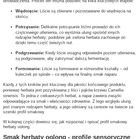
doświadczenia. Proces ten można podzielić na kilka kluczowych etapów:
Więdnięcie:
Liście są zbierane i pozostawiane do więdnięcia na
słońcu.
Potrząsanie:
Delikatne potrząsanie liśćmi prowadzi do ich
częściowego utlenienia, co wyróżnia ulung spośród innych
rodzajów herbaty; podobnie jak zielona herbata zachowuje on
dzięki temu część świeżych nut.
Podgrzewanie:
Kiedy liście osiągną odpowiedni poziom utlenienia,
są podgrzewane, aby zatrzymać dalszą fermentację.
Formowanie:
Liście są formowane w różnorodne kształty – od
kuleczek po spirale – co wpływa na finalny smak naparu.
Każdy z tych kroków jest kluczowy dla jakości końcowego produktu,
ponieważ herbata jest pozyskiwana z liści i pąków krzewu Camellia
sinensis. To jedna z ciekawszych herbat, a napar zawiera związki
odpowiadające za smak i właściwości zdrowotne. Z tego względu ulung
jest znanym rodzajem herbaty, a jego odmiany są cenione na świecie za
szeroki profil smakowy.
W kolejnej części dowiesz się, jak rozpoznać i opisać profil smakowy
herbaty oolong.
Smak herbaty oolong - profile sensoryczne