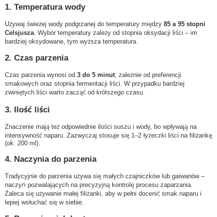
1. Temperatura wody
Używaj świeżej wody podgrzanej do temperatury między
85 a 95 stopni
Celsjusza
. Wybór temperatury zależy od stopnia oksydacji liści – im
bardziej oksydowane, tym wyższa temperatura.
2. Czas parzenia
Czas parzenia wynosi od
3 do 5 minut
, zależnie od preferencji
smakowych oraz stopnia fermentacji liści. W przypadku bardziej
zwiniętych liści warto zacząć od krótszego czasu.
3. Ilość liści
Znaczenie mają też odpowiednie ilości suszu i wody, bo wpływają na
intensywność naparu. Zazwyczaj stosuje się 1–2 łyżeczki liści na filiżankę
(ok. 200 ml).
4. Naczynia do parzenia
Tradycyjnie do parzenia używa się małych czajniczków lub gaiwanów –
naczyń pozwalających na precyzyjną kontrolę procesu zaparzania.
Zaleca się używanie małej filiżanki, aby w pełni docenić smak naparu i
lepiej wsłuchać się w siebie.