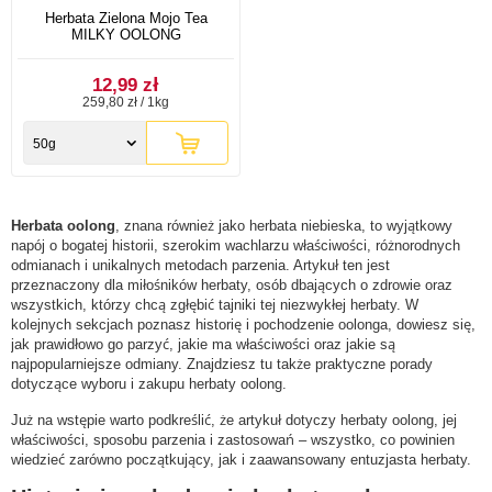
Herbata Zielona Mojo Tea
MILKY OOLONG
12,99 zł
259,80 zł / 1kg
50g
Herbata oolong
, znana również jako herbata niebieska, to wyjątkowy
napój o bogatej historii, szerokim wachlarzu właściwości, różnorodnych
odmianach i unikalnych metodach parzenia. Artykuł ten jest
przeznaczony dla miłośników herbaty, osób dbających o zdrowie oraz
wszystkich, którzy chcą zgłębić tajniki tej niezwykłej herbaty. W
kolejnych sekcjach poznasz historię i pochodzenie oolonga, dowiesz się,
jak prawidłowo go parzyć, jakie ma właściwości oraz jakie są
najpopularniejsze odmiany. Znajdziesz tu także praktyczne porady
dotyczące wyboru i zakupu herbaty oolong.
Już na wstępie warto podkreślić, że artykuł dotyczy herbaty oolong, jej
właściwości, sposobu parzenia i zastosowań – wszystko, co powinien
wiedzieć zarówno początkujący, jak i zaawansowany entuzjasta herbaty.