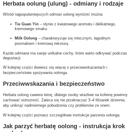
Herbata oolung (ulung) - odmiany i rodzaje
Wśród najpopularniejszych odmian oolong wyróżnić można:
Tie Guan Yin
– słynie z kwiatowego aromatu i delikatnego,
kremowego smaku.
Milk Oolong
– charakteryzuje się mlecznym, łagodnym
posmakiem i kremową teksturą.
Każda odmiana ma swoje unikalne cechy, które warto odkrywać podczas
degustacji.
W kolejnej części dowiesz się więcej o przeciwwskazaniach i
bezpieczeństwie spożywania oolonga.
Przeciwwskazania i bezpieczeństwo
Herbata oolong zawiera teinę, dlatego osoby wrażliwe na kofeinę powinny
zachować ostrożność. Zaleca się nie przekraczać 3–4 filiżanek dziennie,
aby uniknąć nadmiernego pobudzenia czy problemów ze snem.
W kolejnej części poznasz szczegółowe instrukcje parzenia oolonga.
Jak parzyć herbatę oolong - instrukcja krok