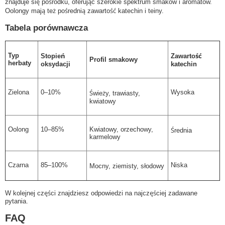
znajduje się pośrodku, oferując szerokie spektrum smaków i aromatów.
Oolongy mają też pośrednią zawartość katechin i teiny.
Tabela porównawcza
Typ
Stopień
Zawartość
Profil smakowy
herbaty
oksydacji
katechin
Zielona
0–10%
Wysoka
Świeży, trawiasty,
kwiatowy
Oolong
10–85%
Kwiatowy, orzechowy,
Średnia
karmelowy
Czarna
85–100%
Niska
Mocny, ziemisty, słodowy
W kolejnej części znajdziesz odpowiedzi na najczęściej zadawane
pytania.
FAQ