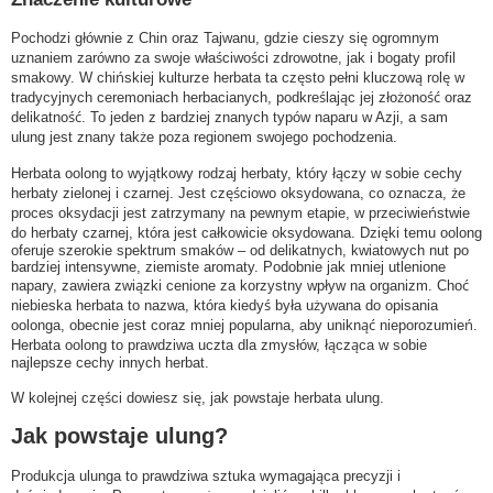
Pochodzi głównie z Chin oraz Tajwanu, gdzie cieszy się ogromnym
uznaniem zarówno za swoje właściwości zdrowotne, jak i bogaty profil
smakowy. W chińskiej kulturze herbata ta często pełni kluczową rolę w
tradycyjnych ceremoniach herbacianych, podkreślając jej złożoność oraz
delikatność. To jeden z bardziej znanych typów naparu w Azji, a sam
ulung jest znany także poza regionem swojego pochodzenia.
Herbata oolong to wyjątkowy rodzaj herbaty, który łączy w sobie cechy
herbaty zielonej i czarnej. Jest częściowo oksydowana, co oznacza, że
proces oksydacji jest zatrzymany na pewnym etapie, w przeciwieństwie
do herbaty czarnej, która jest całkowicie oksydowana. Dzięki temu oolong
oferuje szerokie spektrum smaków – od delikatnych, kwiatowych nut po
bardziej intensywne, ziemiste aromaty. Podobnie jak mniej utlenione
napary, zawiera związki cenione za korzystny wpływ na organizm. Choć
niebieska herbata to nazwa, która kiedyś była używana do opisania
oolonga, obecnie jest coraz mniej popularna, aby uniknąć nieporozumień.
Herbata oolong to prawdziwa uczta dla zmysłów, łącząca w sobie
najlepsze cechy innych herbat.
W kolejnej części dowiesz się, jak powstaje herbata ulung.
Jak powstaje ulung?
Produkcja ulunga to prawdziwa sztuka wymagająca precyzji i