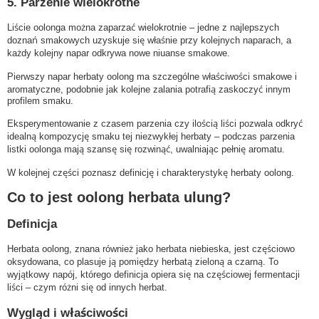
5. Parzenie wielokrotne
Liście oolonga można zaparzać wielokrotnie – jedne z najlepszych
doznań smakowych uzyskuje się właśnie przy kolejnych naparach, a
każdy kolejny napar odkrywa nowe niuanse smakowe.
Pierwszy napar herbaty oolong ma szczególne właściwości smakowe i
aromatyczne, podobnie jak kolejne zalania potrafią zaskoczyć innym
profilem smaku.
Eksperymentowanie z czasem parzenia czy ilością liści pozwala odkryć
idealną kompozycję smaku tej niezwykłej herbaty – podczas parzenia
listki oolonga mają szansę się rozwinąć, uwalniając pełnię aromatu.
W kolejnej części poznasz definicję i charakterystykę herbaty oolong.
Co to jest oolong herbata ulung?
Definicja
Herbata oolong, znana również jako herbata niebieska, jest częściowo
oksydowana, co plasuje ją pomiędzy herbatą zieloną a czarną. To
wyjątkowy napój, którego definicja opiera się na częściowej fermentacji
liści – czym różni się od innych herbat.
Wygląd i właściwości