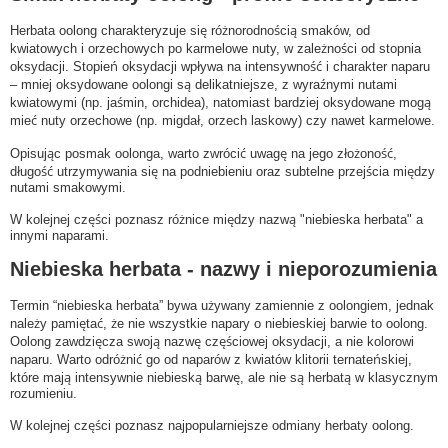
Herbata oolong charakteryzuje się różnorodnością smaków, od
kwiatowych i orzechowych po karmelowe nuty, w zależności od stopnia
oksydacji. Stopień oksydacji wpływa na intensywność i charakter naparu
– mniej oksydowane oolongi są delikatniejsze, z wyraźnymi nutami
kwiatowymi (np. jaśmin, orchidea), natomiast bardziej oksydowane mogą
mieć nuty orzechowe (np. migdał, orzech laskowy) czy nawet karmelowe.
Opisując posmak oolonga, warto zwrócić uwagę na jego złożoność,
długość utrzymywania się na podniebieniu oraz subtelne przejścia między
nutami smakowymi.
W kolejnej części poznasz różnice między nazwą "niebieska herbata" a
innymi naparami.
Niebieska herbata - nazwy i nieporozumienia
Termin “niebieska herbata” bywa używany zamiennie z oolongiem, jednak
należy pamiętać, że nie wszystkie napary o niebieskiej barwie to oolong.
Oolong zawdzięcza swoją nazwę częściowej oksydacji, a nie kolorowi
naparu. Warto odróżnić go od naparów z kwiatów klitorii ternateńskiej,
które mają intensywnie niebieską barwę, ale nie są herbatą w klasycznym
rozumieniu.
W kolejnej części poznasz najpopularniejsze odmiany herbaty oolong.