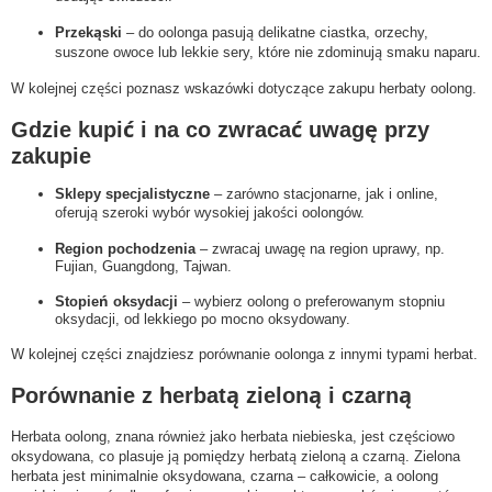
Przekąski
– do oolonga pasują delikatne ciastka, orzechy,
suszone owoce lub lekkie sery, które nie zdominują smaku naparu.
W kolejnej części poznasz wskazówki dotyczące zakupu herbaty oolong.
Gdzie kupić i na co zwracać uwagę przy
zakupie
Sklepy specjalistyczne
– zarówno stacjonarne, jak i online,
oferują szeroki wybór wysokiej jakości oolongów.
Region pochodzenia
– zwracaj uwagę na region uprawy, np.
Fujian, Guangdong, Tajwan.
Stopień oksydacji
– wybierz oolong o preferowanym stopniu
oksydacji, od lekkiego po mocno oksydowany.
W kolejnej części znajdziesz porównanie oolonga z innymi typami herbat.
Porównanie z herbatą zieloną i czarną
Herbata oolong, znana również jako herbata niebieska, jest częściowo
oksydowana, co plasuje ją pomiędzy herbatą zieloną a czarną. Zielona
herbata jest minimalnie oksydowana, czarna – całkowicie, a oolong