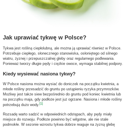
Jak uprawiać tykwę w Polsce?
Tykwa jest rośliną ciepłolubną, ale można ją uprawiać również w Polsce.
Potrzebuje ciepłego, słonecznego stanowiska, osłoniętego od silnego
wiatru, żyznej i przepuszczalnej gleby oraz regularnego podlewania.
Ponieważ tworzy długie pędy i ciężkie owoce, wymaga stabilnej podpory.
Kiedy wysiewać nasiona tykwy?
W Polsce nasiona można wysiać do doniczek na początku kwietnia, a
młode rośliny przesadzić do gruntu po ustąpieniu ryzyka przymrozków.
Możliwy jest także siew bezpośrednio do gruntu pod koniec kwietnia lub
na początku maja, gdy podłoże jest już ogrzane. Nasiona i młode rośliny
[1]
potrzebują dużo wody.
Rozsadę warto sadzić w odpowiednich odstępach, aby pędy miały
miejsce do rozwoju. Podłoże powinno być wilgotne, ale nie stale
podmokłe. W sezonie wzrostu tykwa dobrze reaguje na żyzną glebę