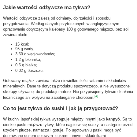
Jakie wartości odżywcze ma tykwa?
Wartości odżywcze zależą od odmiany, dojrzałości i sposobu
przygotowania. Według danych przytoczonych w anglojęzycznym
opracowaniu dotyczącym kalebasy 100 g gotowanego miąższu bez soli
zawiera około:
15 kcal;
95 g wody;
3,69 g węglowodanów;
1,2 g błonnika;
0,6 g białka;
0,02 g tłuszczu.
Gotowany miąższ zawiera także niewielkie ilości witamin i składników
mineralnych. Dane te dotyczą produktu spożywczego, a nie wysuszonej
skorupy używanej do produkcji matero. Nie przypisujemy tykwie działania
[4]
leczniczego ani wpływu na zapobieganie chorobom.
Co to jest tykwa do sushi i jak ją przygotować?
W kuchni japońskiej tykwa występuje między innymi jako
kanpyō
. Są to
cienkie paski miąższu tykwy, które najpierw się suszy, a następnie przed
użyciem płucze, namacza i gotuje. Po ugotowaniu paski mogą być
doprawiane sosem sojowym, cukrem i innymi składnikami