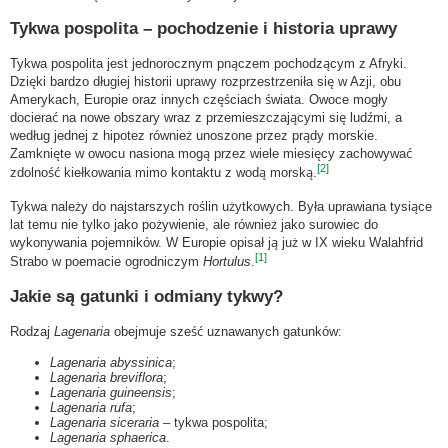
Tykwa pospolita – pochodzenie i historia uprawy
Tykwa pospolita jest jednorocznym pnączem pochodzącym z Afryki.
Dzięki bardzo długiej historii uprawy rozprzestrzeniła się w Azji, obu
Amerykach, Europie oraz innych częściach świata. Owoce mogły
docierać na nowe obszary wraz z przemieszczającymi się ludźmi, a
według jednej z hipotez również unoszone przez prądy morskie.
Zamknięte w owocu nasiona mogą przez wiele miesięcy zachowywać
[2]
zdolność kiełkowania mimo kontaktu z wodą morską.
Tykwa należy do najstarszych roślin użytkowych. Była uprawiana tysiące
lat temu nie tylko jako pożywienie, ale również jako surowiec do
wykonywania pojemników. W Europie opisał ją już w IX wieku Walahfrid
[1]
Strabo w poemacie ogrodniczym
Hortulus
.
Jakie są gatunki i odmiany tykwy?
Rodzaj
Lagenaria
obejmuje sześć uznawanych gatunków:
Lagenaria abyssinica
;
Lagenaria breviflora
;
Lagenaria guineensis
;
Lagenaria rufa
;
Lagenaria siceraria
– tykwa pospolita;
Lagenaria sphaerica
.