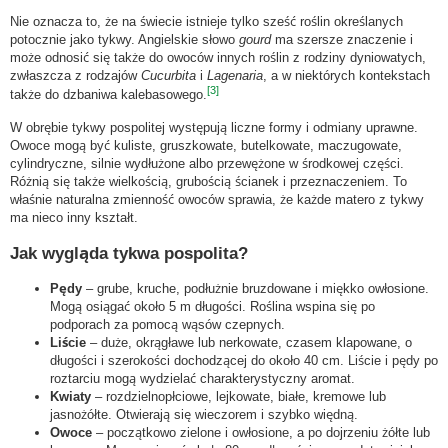
Nie oznacza to, że na świecie istnieje tylko sześć roślin określanych
potocznie jako tykwy. Angielskie słowo
gourd
ma szersze znaczenie i
może odnosić się także do owoców innych roślin z rodziny dyniowatych,
zwłaszcza z rodzajów
Cucurbita
i
Lagenaria
, a w niektórych kontekstach
[3]
także do dzbaniwa kalebasowego.
W obrębie tykwy pospolitej występują liczne formy i odmiany uprawne.
Owoce mogą być kuliste, gruszkowate, butelkowate, maczugowate,
cylindryczne, silnie wydłużone albo przewężone w środkowej części.
Różnią się także wielkością, grubością ścianek i przeznaczeniem. To
właśnie naturalna zmienność owoców sprawia, że każde matero z tykwy
ma nieco inny kształt.
Jak wygląda tykwa pospolita?
Pędy
– grube, kruche, podłużnie bruzdowane i miękko owłosione.
Mogą osiągać około 5 m długości. Roślina wspina się po
podporach za pomocą wąsów czepnych.
Liście
– duże, okrągławe lub nerkowate, czasem klapowane, o
długości i szerokości dochodzącej do około 40 cm. Liście i pędy po
roztarciu mogą wydzielać charakterystyczny aromat.
Kwiaty
– rozdzielnopłciowe, lejkowate, białe, kremowe lub
jasnożółte. Otwierają się wieczorem i szybko więdną.
Owoce
– początkowo zielone i owłosione, a po dojrzeniu żółte lub