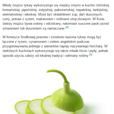
Młody miąższ tykwy wykorzystuje się między innymi w kuchni chińskiej,
koreańskiej, japońskiej, indyjskiej, pakistańskiej, nepalskiej, lankijskiej,
wietnamskiej i włoskiej. Może być składnikiem zup, dań duszonych,
curry, potraw z ryżem, makaronem i roślinami strączkowymi. W Korei
świeży miąższ bywa solony i odciskany, natomiast suszone paski przed
[4]
smażeniem lub duszeniem są namaczane.
W Ameryce Środkowej prażone i zmielone nasiona tykwy mogą być
łączone z ryżem, cynamonem i zielem angielskim podczas
przygotowywania jednego z wariantów napoju nazywanego horchatą. W
niektórych kuchniach wykorzystuje się także młode liście i pędy, jednak
[4]
sposób użycia zależy od lokalnej tradycji i odmiany rośliny.