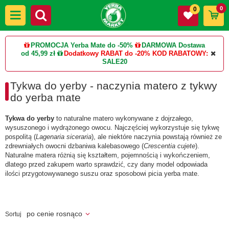
0
0
PROMOCJA Yerba Mate do -50%
DARMOWA Dostawa
od 45,99 zł
Dodatkowy RABAT do -20%
KOD RABATOWY:
SALE20
Tykwa do yerby - naczynia matero z tykwy
do yerba mate
Tykwa do yerby
to naturalne matero wykonywane z dojrzałego,
wysuszonego i wydrążonego owocu. Najczęściej wykorzystuje się tykwę
pospolitą (
Lagenaria siceraria
), ale niektóre naczynia powstają również ze
zdrewniałych owocni dzbaniwa kalebasowego (
Crescentia cujete
).
Naturalne matera różnią się kształtem, pojemnością i wykończeniem,
dlatego przed zakupem warto sprawdzić, czy dany model odpowiada
ilości przygotowywanego suszu oraz sposobowi picia yerba mate.
po cenie rosnąco
Sortuj