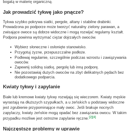
bogatą w materię organiczną.
Jak prowadzić tykwę jako pnącze?
Tykwa szybko pokrywa siatki, pergole, altany i stabilne drabinki.
Prowadzona po podporze może tworzyć naturalny zielony parawan, a
zwisające owoce są dobrze widoczne i mogą rozwijać regularny kształt.
Podpora powinna wytrzymać ciężar dojrzałych owoców.
Wybierz słoneczne i osłonięte stanowisko.
Przygotuj żyzne, przepuszczalne podłoże.
Podlewaj regularnie, szczególnie podczas wzrostu i zawiązywania
owoców.
Zapewnij solidną siatkę, pergolę lub inną podporę.
Nie pozostawiaj dużych owoców na zbyt delikatnych pędach bez
dodatkowego podparcia.
Kwiaty tykwy i zapylanie
Białe lub kremowe kwiaty tykwy rozwijają się wieczorem. Kwiaty męskie
wyrastają na dłuższych szypułkach, a u żeńskich u podstawy widoczne
jest zgrubienie przypominające mały owoc. Jeśli brakuje nocnych
zapylaczy, kwiaty żeńskie mogą opadać bez zawiązania owocu. W takim
[2]
[4]
przypadku możliwe jest ostrożne zapylanie ręczne.
Najczęstsze problemy w uprawie