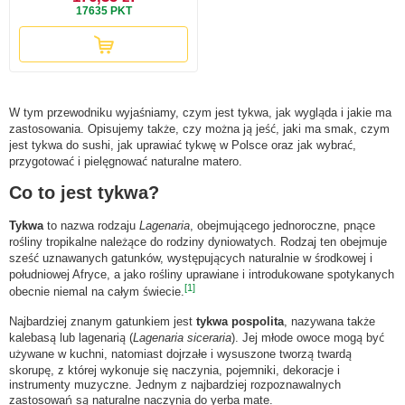
17635
PKT
W tym przewodniku wyjaśniamy, czym jest tykwa, jak wygląda i jakie ma
zastosowania. Opisujemy także, czy można ją jeść, jaki ma smak, czym
jest tykwa do sushi, jak uprawiać tykwę w Polsce oraz jak wybrać,
przygotować i pielęgnować naturalne matero.
Co to jest tykwa?
Tykwa
to nazwa rodzaju
Lagenaria
, obejmującego jednoroczne, pnące
rośliny tropikalne należące do rodziny dyniowatych. Rodzaj ten obejmuje
sześć uznawanych gatunków, występujących naturalnie w środkowej i
południowej Afryce, a jako rośliny uprawiane i introdukowane spotykanych
[1]
obecnie niemal na całym świecie.
Najbardziej znanym gatunkiem jest
tykwa pospolita
, nazywana także
kalebasą lub lagenarią (
Lagenaria siceraria
). Jej młode owoce mogą być
używane w kuchni, natomiast dojrzałe i wysuszone tworzą twardą
skorupę, z której wykonuje się naczynia, pojemniki, dekoracje i
instrumenty muzyczne. Jednym z najbardziej rozpoznawalnych
zastosowań są naturalne naczynia do yerba mate.