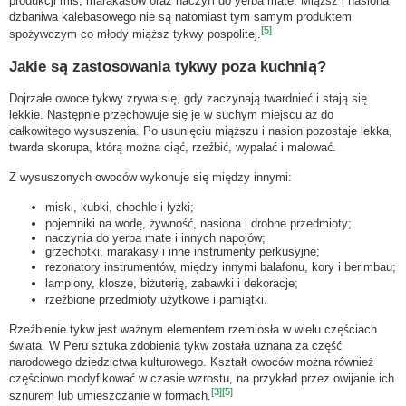
produkcji mis, marakasów oraz naczyń do yerba mate. Miąższ i nasiona
dzbaniwa kalebasowego nie są natomiast tym samym produktem
[5]
spożywczym co młody miąższ tykwy pospolitej.
Jakie są zastosowania tykwy poza kuchnią?
Dojrzałe owoce tykwy zrywa się, gdy zaczynają twardnieć i stają się
lekkie. Następnie przechowuje się je w suchym miejscu aż do
całkowitego wysuszenia. Po usunięciu miąższu i nasion pozostaje lekka,
twarda skorupa, którą można ciąć, rzeźbić, wypalać i malować.
Z wysuszonych owoców wykonuje się między innymi:
miski, kubki, chochle i łyżki;
pojemniki na wodę, żywność, nasiona i drobne przedmioty;
naczynia do yerba mate i innych napojów;
grzechotki, marakasy i inne instrumenty perkusyjne;
rezonatory instrumentów, między innymi balafonu, kory i berimbau;
lampiony, klosze, biżuterię, zabawki i dekoracje;
rzeźbione przedmioty użytkowe i pamiątki.
Rzeźbienie tykw jest ważnym elementem rzemiosła w wielu częściach
świata. W Peru sztuka zdobienia tykw została uznana za część
narodowego dziedzictwa kulturowego. Kształt owoców można również
częściowo modyfikować w czasie wzrostu, na przykład przez owijanie ich
[3]
[5]
sznurem lub umieszczanie w formach.