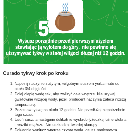
Curado tykwy krok po kroku
Napełnij naczynie zużytym, wilgotnym suszem yerba mate do
około 3/4 objętości.
Dolej ciepłą wodę tak, aby zwilżyć całe wnętrze. Nie używaj
gwałtownie wrzącej wody, jeżeli producent naczynia zaleca niższą
temperaturę.
Pozostaw tykwę na około 12 godzin. Nie przedłużaj niepotrzebnie
tego czasu.
Usuń susz, a następnie delikatnie wyskrob łyżeczką luźne włókna
i resztki miąższu. Nie uszkadzaj twardej skorupy.
Dokładnie wypłucz wnętrze czystą wodą, osusz papierowym