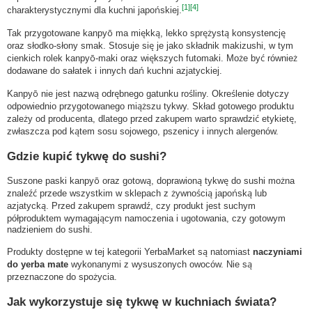
[1]
[4]
charakterystycznymi dla kuchni japońskiej.
Tak przygotowane kanpyō ma miękką, lekko sprężystą konsystencję
oraz słodko-słony smak. Stosuje się je jako składnik makizushi, w tym
cienkich rolek kanpyō-maki oraz większych futomaki. Może być również
dodawane do sałatek i innych dań kuchni azjatyckiej.
Kanpyō nie jest nazwą odrębnego gatunku rośliny. Określenie dotyczy
odpowiednio przygotowanego miąższu tykwy. Skład gotowego produktu
zależy od producenta, dlatego przed zakupem warto sprawdzić etykietę,
zwłaszcza pod kątem sosu sojowego, pszenicy i innych alergenów.
Gdzie kupić tykwę do sushi?
Suszone paski kanpyō oraz gotową, doprawioną tykwę do sushi można
znaleźć przede wszystkim w sklepach z żywnością japońską lub
azjatycką. Przed zakupem sprawdź, czy produkt jest suchym
półproduktem wymagającym namoczenia i ugotowania, czy gotowym
nadzieniem do sushi.
Produkty dostępne w tej kategorii YerbaMarket są natomiast
naczyniami
do yerba mate
wykonanymi z wysuszonych owoców. Nie są
przeznaczone do spożycia.
Jak wykorzystuje się tykwę w kuchniach świata?