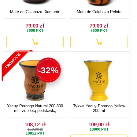
Mate de Calabaza Diamante
Mate de Calabaza Pelota
79,00 zł
79,00 zł
7900
PKT
7900
PKT
-32%
Yacuy Porongo Natural 200-300
Tykwa Yacuy Porongo Yellow
ml - ze złotą podstawką
200 ml
108,12 zł
109,00 zł
159,00 zł
10900
PKT
10812
PKT