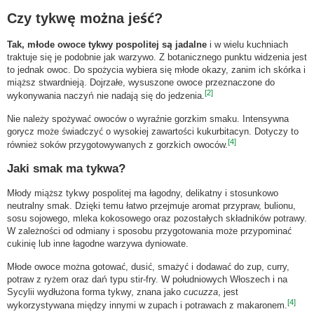
Czy tykwę można jeść?
Tak, młode owoce tykwy pospolitej są jadalne
i w wielu kuchniach
traktuje się je podobnie jak warzywo. Z botanicznego punktu widzenia jest
to jednak owoc. Do spożycia wybiera się młode okazy, zanim ich skórka i
miąższ stwardnieją. Dojrzałe, wysuszone owoce przeznaczone do
[2]
wykonywania naczyń nie nadają się do jedzenia.
Nie należy spożywać owoców o wyraźnie gorzkim smaku. Intensywna
gorycz może świadczyć o wysokiej zawartości kukurbitacyn. Dotyczy to
[4]
również soków przygotowywanych z gorzkich owoców.
Jaki smak ma tykwa?
Młody miąższ tykwy pospolitej ma łagodny, delikatny i stosunkowo
neutralny smak. Dzięki temu łatwo przejmuje aromat przypraw, bulionu,
sosu sojowego, mleka kokosowego oraz pozostałych składników potrawy.
W zależności od odmiany i sposobu przygotowania może przypominać
cukinię lub inne łagodne warzywa dyniowate.
Młode owoce można gotować, dusić, smażyć i dodawać do zup, curry,
potraw z ryżem oraz dań typu stir-fry. W południowych Włoszech i na
Sycylii wydłużona forma tykwy, znana jako
cucuzza
, jest
[4]
wykorzystywana między innymi w zupach i potrawach z makaronem.