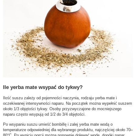
Ile yerba mate wsypać do tykwy?
Ilość suszu zależy od pojemności naczynia, rodzaju yerba mate i
oczekiwanej intensywności naparu. Na początek można wypełnić suszem
około 1/3 objętości tykwy. Osoby przyzwyczajone do mocniejszego
naparu często wsypują od 1/2 do 3/4 objętości.
Po wsypaniu suszu umieść bombillę i zalej yerba mate wodą o
temperaturze odpowiedniej dla wybranego produktu, najczęściej około 70–
80°C. Po wypiciu porcji można ponownie dolewać wodę, dopóki napar