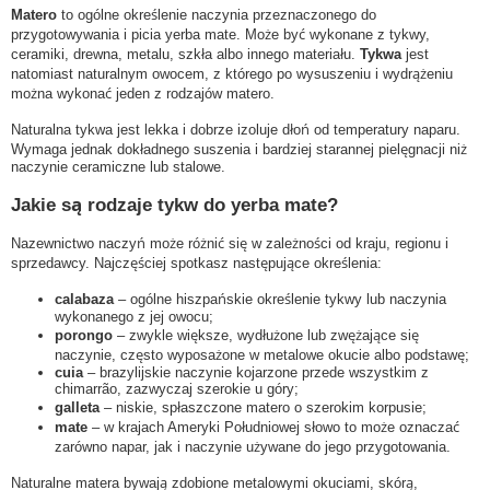
Matero
to ogólne określenie naczynia przeznaczonego do
przygotowywania i picia yerba mate. Może być wykonane z tykwy,
ceramiki, drewna, metalu, szkła albo innego materiału.
Tykwa
jest
natomiast naturalnym owocem, z którego po wysuszeniu i wydrążeniu
można wykonać jeden z rodzajów matero.
Naturalna tykwa jest lekka i dobrze izoluje dłoń od temperatury naparu.
Wymaga jednak dokładnego suszenia i bardziej starannej pielęgnacji niż
naczynie ceramiczne lub stalowe.
Jakie są rodzaje tykw do yerba mate?
Nazewnictwo naczyń może różnić się w zależności od kraju, regionu i
sprzedawcy. Najczęściej spotkasz następujące określenia:
calabaza
– ogólne hiszpańskie określenie tykwy lub naczynia
wykonanego z jej owocu;
porongo
– zwykle większe, wydłużone lub zwężające się
naczynie, często wyposażone w metalowe okucie albo podstawę;
cuia
– brazylijskie naczynie kojarzone przede wszystkim z
chimarrão, zazwyczaj szerokie u góry;
galleta
– niskie, spłaszczone matero o szerokim korpusie;
mate
– w krajach Ameryki Południowej słowo to może oznaczać
zarówno napar, jak i naczynie używane do jego przygotowania.
Naturalne matera bywają zdobione metalowymi okuciami, skórą,