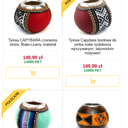
Tykwa CAPYBARA czerwona
Tykwa Capybara bordowa do
skóra. Biało-czarny materiał
yerba mate ozdobiona
wyszywanym, latynoskim
motywem
149,99 zł
14999
PKT
149,99 zł
14999
PKT