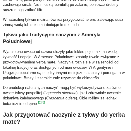
zachowuje smak. Nie mieszaj bombillą po zalaniu, ponieważ drobiny
suszu mogą zatkać filtr.
W naturalnej tykwie można również przygotować tereré, zalewając susz
zimną wodą lub sokiem i dodając kostki lodu.
Tykwa jako tradycyjne naczynie z Ameryki
Południowej
Wysuszone owoce od dawna służyły jako lekkie pojemniki na wodę,
żywność i napoje. W Ameryce Południowej zostały trwale związane z
przygotowywaniem yerba mate. Naczynia różnią się w zależności od
lokalnej tradycji oraz dostępnych odmian owoców. W Argentynie i
Urugwaju popularne są między innymi mniejsze calabazy i poronga, a w
południowej Brazylii szerokie cuie używane do chimarrão.
Do produkcji naturalnych naczyń mogą być wykorzystywane zarówno
owoce tykwy pospolitej (
Lagenaria siceraria
), jak i zdrewniałe owocnie
dzbaniwa kalebasowego (
Crescentia cujete
). Obie rośliny są jednak
[2]
[5]
botanicznie odrębne.
Jak przygotować naczynie z tykwy do yerba
mate?