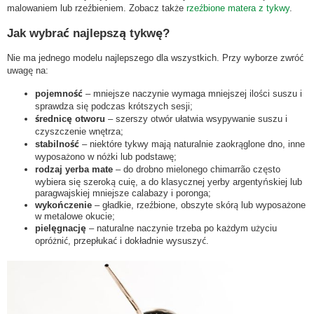
malowaniem lub rzeźbieniem. Zobacz także
rzeźbione matera z tykwy
.
Jak wybrać najlepszą tykwę?
Nie ma jednego modelu najlepszego dla wszystkich. Przy wyborze zwróć
uwagę na:
pojemność
– mniejsze naczynie wymaga mniejszej ilości suszu i
sprawdza się podczas krótszych sesji;
średnicę otworu
– szerszy otwór ułatwia wsypywanie suszu i
czyszczenie wnętrza;
stabilność
– niektóre tykwy mają naturalnie zaokrąglone dno, inne
wyposażono w nóżki lub podstawę;
rodzaj yerba mate
– do drobno mielonego chimarrão często
wybiera się szeroką cuię, a do klasycznej yerby argentyńskiej lub
paragwajskiej mniejsze calabazy i poronga;
wykończenie
– gładkie, rzeźbione, obszyte skórą lub wyposażone
w metalowe okucie;
pielęgnację
– naturalne naczynie trzeba po każdym użyciu
opróżnić, przepłukać i dokładnie wysuszyć.