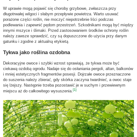
W uprawie mogą pojawić się choroby grzybowe, zwłaszcza przy
długotrwałej wilgoci i słabym przepływie powietrza. Warto usuwać
porażone części roślin, nie moczyć niepotrzebnie liści podczas
podlewania i zapewnić pędom przestrzeń. Szkodnikami mogą być między
innymi mszyce i ślimaki. Przed zastosowaniem środków ochrony roślin
należy zawsze sprawdzić, czy są dopuszczone do użycia przy danym
gatunku i zgodne z aktualną etykietą.
Tykwa jako roślina ozdobna
Dekoracyjne owoce i szybki wzrost sprawiają, że tykwa może być
ciekawą ozdobą ogrodu. Nadaje się do osłaniania pergoli, altan, balkonów
i mniej estetycznych fragmentów posesji. Dojrzałe owoce przeznaczone
do suszenia należy zbierać, gdy skórka zaczyna twardnieć, a owoc staje
się lżejszy. Następnie trzeba pozostawić je w suchym i przewiewnym
[1]
miejscu aż do całkowitego wysuszenia.