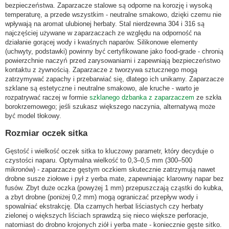
bezpieczeństwa. Zaparzacze stalowe są odporne na korozję i wysoką
temperaturę, a przede wszystkim - neutralne smakowo, dzięki czemu nie
wpływają na aromat ulubionej herbaty. Stal nierdzewna 304 i 316 są
najczęściej używane w zaparzaczach ze względu na odporność na
działanie gorącej wody i kwaśnych naparów. Silikonowe elementy
(uchwyty, podstawki) powinny być certyfikowane jako food-grade - chronią
powierzchnie naczyń przed zarysowaniami i zapewniają bezpieczeństwo
kontaktu z żywnością. Zaparzacze z tworzywa sztucznego mogą
zatrzymywać zapachy i przebarwiać się, dlatego ich unikamy. Zaparzacze
szklane są estetyczne i neutralne smakowo, ale kruche - warto je
rozpatrywać raczej w formie
szklanego dzbanka z zaparzaczem
ze szkła
borokrzemowego; jeśli szukasz większego naczynia, alternatywą może
być model tłokowy.
Rozmiar oczek sitka
Gęstość i wielkość oczek sitka to kluczowy parametr, który decyduje o
czystości naparu. Optymalna wielkość to 0,3–0,5 mm (300–500
mikronów) - zaparzacze gęstym oczkiem skutecznie zatrzymują nawet
drobne susze ziołowe i pył z yerba mate, zapewniając klarowny napar bez
fusów. Zbyt duże oczka (powyżej 1 mm) przepuszczają cząstki do kubka,
a zbyt drobne (poniżej 0,2 mm) mogą ograniczać przepływ wody i
spowalniać ekstrakcję. Dla czarnych herbat liściastych czy herbaty
zielonej o większych liściach sprawdzą się nieco większe perforacje,
natomiast do drobno krojonych ziół i yerba mate - koniecznie gęste sitko.