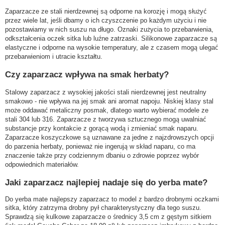
Zaparzacze ze stali nierdzewnej są odporne na korozję i mogą służyć
przez wiele lat, jeśli dbamy o ich czyszczenie po każdym użyciu i nie
pozostawiamy w nich suszu na długo. Oznaki zużycia to przebarwienia,
odkształcenia oczek sitka lub luźne zatrzaski. Silikonowe zaparzacze są
elastyczne i odporne na wysokie temperatury, ale z czasem mogą ulegać
przebarwieniom i utracie kształtu.
Czy zaparzacz wpływa na smak herbaty?
Stalowy zaparzacz z wysokiej jakości stali nierdzewnej jest neutralny
smakowo - nie wpływa na jej smak ani aromat napoju. Niskiej klasy stal
może oddawać metaliczny posmak, dlatego warto wybierać modele ze
stali 304 lub 316. Zaparzacze z tworzywa sztucznego mogą uwalniać
substancje przy kontakcie z gorącą wodą i zmieniać smak naparu.
Zaparzacze koszyczkowe są uznawane za jedne z najzdrowszych opcji
do parzenia herbaty, ponieważ nie ingerują w skład naparu, co ma
znaczenie także przy codziennym dbaniu o zdrowie poprzez wybór
odpowiednich materiałów.
Jaki zaparzacz najlepiej nadaje się do yerba mate?
Do yerba mate najlepszy zaparzacz to model z bardzo drobnymi oczkami
sitka, który zatrzyma drobny pył charakterystyczny dla tego suszu.
Sprawdzą się kulkowe zaparzacze o średnicy 3,5 cm z gęstym sitkiem