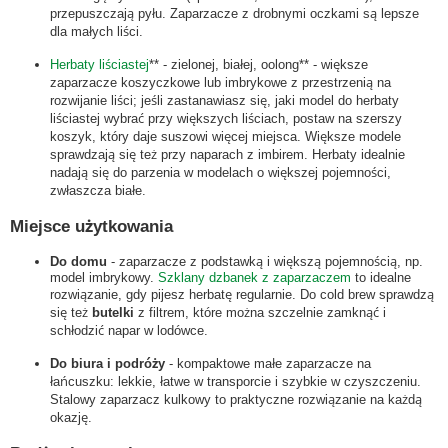
przepuszczają pyłu. Zaparzacze z drobnymi oczkami są lepsze
dla małych liści.
Herbaty liściastej
** - zielonej, białej, oolong** - większe
zaparzacze koszyczkowe lub imbrykowe z przestrzenią na
rozwijanie liści; jeśli zastanawiasz się, jaki model do herbaty
liściastej wybrać przy większych liściach, postaw na szerszy
koszyk, który daje suszowi więcej miejsca. Większe modele
sprawdzają się też przy naparach z imbirem. Herbaty idealnie
nadają się do parzenia w modelach o większej pojemności,
zwłaszcza białe.
Miejsce użytkowania
Do domu
- zaparzacze z podstawką i większą pojemnością, np.
model imbrykowy.
Szklany dzbanek z zaparzaczem
to idealne
rozwiązanie, gdy pijesz herbatę regularnie. Do cold brew sprawdzą
się też
butelki
z filtrem, które można szczelnie zamknąć i
schłodzić napar w lodówce.
Do biura i podróży
- kompaktowe małe zaparzacze na
łańcuszku: lekkie, łatwe w transporcie i szybkie w czyszczeniu.
Stalowy zaparzacz kulkowy to praktyczne rozwiązanie na każdą
okazję.