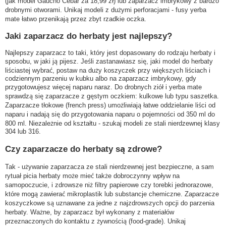
(jak model Gaucho Cebar za 18,99 zł) lub zaparzacz imbrykowy z bardzo
drobnymi otworami. Unikaj modeli z dużymi perforacjami - fusy yerba
mate łatwo przenikają przez zbyt rzadkie oczka.
Jaki zaparzacz do herbaty jest najlepszy?
Najlepszy zaparzacz to taki, który jest dopasowany do rodzaju herbaty i
sposobu, w jaki ją pijesz. Jeśli zastanawiasz się, jaki model do herbaty
liściastej wybrać, postaw na duży koszyczek przy większych liściach i
codziennym parzeniu w kubku albo na zaparzacz imbrykowy, gdy
przygotowujesz więcej naparu naraz. Do drobnych ziół i yerba mate
sprawdzą się zaparzacze z gęstym oczkiem: kulkowe lub typu saszetka.
Zaparzacze tłokowe (french press) umożliwiają łatwe oddzielanie liści od
naparu i nadają się do przygotowania naparu o pojemności od 350 ml do
800 ml. Niezależnie od kształtu - szukaj modeli ze stali nierdzewnej klasy
304 lub 316.
Czy zaparzacze do herbaty są zdrowe?
Tak - używanie zaparzacza ze stali nierdzewnej jest bezpieczne, a sam
rytuał picia herbaty może mieć także dobroczynny wpływ na
samopoczucie, i zdrowsze niż filtry papierowe czy torebki jednorazowe,
które mogą zawierać mikroplastik lub substancje chemiczne. Zaparzacze
koszyczkowe są uznawane za jedne z najzdrowszych opcji do parzenia
herbaty. Ważne, by zaparzacz był wykonany z materiałów
przeznaczonych do kontaktu z żywnością (food-grade). Unikaj