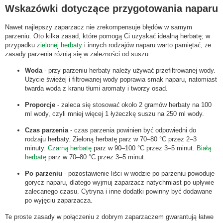
Wskazówki dotyczące przygotowania naparu
Nawet najlepszy zaparzacz nie zrekompensuje błędów w samym
parzeniu. Oto kilka zasad, które pomogą Ci uzyskać idealną herbatę; w
przypadku
zielonej herbaty
i innych rodzajów naparu warto pamiętać, że
zasady parzenia różnią się w zależności od suszu:
Woda
- przy parzeniu herbaty należy używać przefiltrowanej wody.
Użycie świeżej i filtrowanej wody poprawia smak naparu, natomiast
twarda woda z kranu tłumi aromaty i tworzy osad.
Proporcje
- zaleca się stosować około 2 gramów herbaty na 100
ml wody, czyli mniej więcej 1 łyżeczkę suszu na 250 ml wody.
Czas parzenia
- czas parzenia powinien być odpowiedni do
rodzaju herbaty. Zieloną herbatę parz w 70–80 °C przez 2–3
minuty.
Czarną herbatę
parz w 90–100 °C przez 3–5 minut.
Białą
herbatę
parz w 70–80 °C przez 3–5 minut.
Po parzeniu
- pozostawienie liści w wodzie po parzeniu powoduje
gorycz naparu, dlatego wyjmuj zaparzacz natychmiast po upływie
zalecanego czasu. Cytryna i inne dodatki powinny być dodawane
po wyjęciu zaparzacza.
Te proste zasady w połączeniu z dobrym zaparzaczem gwarantują łatwe