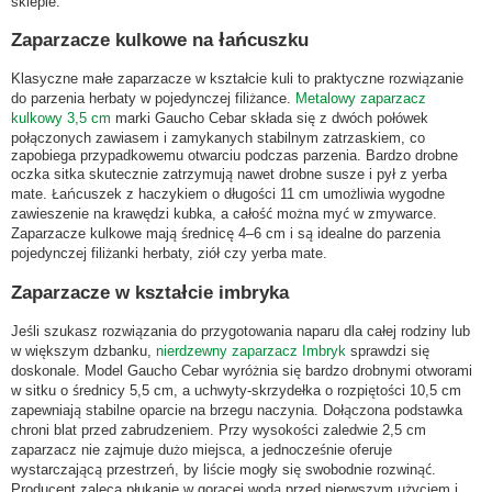
sklepie.
Zaparzacze kulkowe na łańcuszku
Klasyczne małe zaparzacze w kształcie kuli to praktyczne rozwiązanie
do parzenia herbaty w pojedynczej filiżance.
Metalowy zaparzacz
kulkowy 3,5 cm
marki Gaucho Cebar składa się z dwóch połówek
połączonych zawiasem i zamykanych stabilnym zatrzaskiem, co
zapobiega przypadkowemu otwarciu podczas parzenia. Bardzo drobne
oczka sitka skutecznie zatrzymują nawet drobne susze i pył z yerba
mate. Łańcuszek z haczykiem o długości 11 cm umożliwia wygodne
zawieszenie na krawędzi kubka, a całość można myć w zmywarce.
Zaparzacze kulkowe mają średnicę 4–6 cm i są idealne do parzenia
pojedynczej filiżanki herbaty, ziół czy yerba mate.
Zaparzacze w kształcie imbryka
Jeśli szukasz rozwiązania do przygotowania naparu dla całej rodziny lub
w większym dzbanku,
nierdzewny zaparzacz Imbryk
sprawdzi się
doskonale. Model Gaucho Cebar wyróżnia się bardzo drobnymi otworami
w sitku o średnicy 5,5 cm, a uchwyty-skrzydełka o rozpiętości 10,5 cm
zapewniają stabilne oparcie na brzegu naczynia. Dołączona podstawka
chroni blat przed zabrudzeniem. Przy wysokości zaledwie 2,5 cm
zaparzacz nie zajmuje dużo miejsca, a jednocześnie oferuje
wystarczającą przestrzeń, by liście mogły się swobodnie rozwinąć.
Producent zaleca płukanie w gorącej wodą przed pierwszym użyciem i