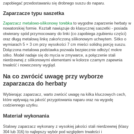
zapobiegać przedostawaniu się drobnego suszu do naparu.
Zaparzacze typu saszetka
Zaparzacz metalowo-silikonowy torebka
to wygodne zaparzenie herbaty w
nowatorskiej formie. Kształt nawiązuje do klasycznej saszetki - posiada
otwierany spód przymocowany do linki (co zapobiega zgubieniu części)
oraz długą metalową linkę zakończoną silikonowym uchwytem. Sitko o
wymiarach 5 × 3 cm przy wysokości 7 cm mieści solidną porcję suszu.
Dołączona metalowa podstawka pozwala bezpiecznie odłożyć mokre
sitko. Model nadaje się do mycia w zmywarce, a połączenie stali
nierdzewnej z silikonowymi elementami w kolorze czarnym zapewnia
trwałość i nowoczesny wygląd.
Na co zwrócić uwagę przy wyborze
zaparzacza do herbaty
Wybierając zaparzacz, warto zwrócić uwagę na kilka kluczowych cech,
które wpływają na jakość przygotowania naparu oraz na wygodę
codziennego użytku.
Materiał wykonania
Stalowy zaparzacz wykonany z wysokiej jakości stali nierdzewnej (klasy
304 lub 316) to najlepszy wybór pod względem trwałości i