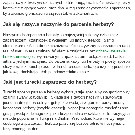
zaparzaczy z tworzyw sztucznych, które mogą uwalniać substancje przy
kontakcie z gorącą wodą, oraz dbaj o regularne czyszczenie zaparzacza,
by zapobiec gromadzeniu się resztek w zakamarkach.
Jak się nazywa naczynie do parzenia herbaty?
Naczynie do zaparzania herbaty to najczęściej szklany dzbanek z
zaparzaczem, czajniczek z wkładem lub imbryk (teapot). Samo
akcesorium służące do umieszczania liści nazywamy zaparzaczem (ang.
tea infuser lub tea strainer). W ofercie znajdziesz też
dzbanki ze szkła
borokrzemowego
z wyjmowanym zaparzaczem - połączenie dzbanka i
sitka w jednym naczyniu. Do parzenia kawy lub herbaty w prosty sposób
służy również french press - w french pressie herbatę parzy się podobnie
jak kawę, dociskając tłok po odpowiednim czasie.
Jaki jest turecki zaparzacz do herbaty?
Turecki sposób parzenia herbaty wykorzystuje specjalny dwupoziomowy
czajnik zwany „çaydanlık". Składa się z dwóch naczyń ustawionych
jedno na drugim: w dolnym gotuje się woda, a w górnym parzy mocny
koncentrat herbaty (zwykle czarnej). Napar jest następnie rozcieńczany
gorącą wodą z dolnego czajnika bezpośrednio w szklance. To tradycyjna
metoda popularna w Turcji i na Bliskim Wschodzie, która nie wymaga
osobnego zaparzacza - herbata parzy się bezpośrednio w naczyniu, a
fusy opadają na dno.