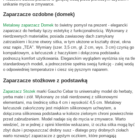
unikanie mycia w zmywarce.
Zaparzacze ozdobne (domek)
Metalowy zaparzacz Domek
to świetny pomysł na prezent - elegancki
zaparzacz do herbaty łączy estetykę z funkcjonalnością. Wykonany z
nierdzewnych materiałów, posiada zawiasowy dach zamykany
zatrzaskiem i liczne otwory sitka, w tym ułożone w kształty drzwi, okna
oraz napis „TEA". Wymiary (szer. 3,5 cm, gł. 2 cm, wys. 3 cm) czynią go
kompaktowym, a łańcuszek z haczykiem i dołączona podstawka
podnoszą komfort użytkowania. Eleganckim wyglądem wyróżnia się na tle
standardowych modeli, a jednocześnie spełnia swoją funkcję - zalej wodą
o odpowiedniej temperaturze i ciesz się pysznym naparem.
Zaparzacze stożkowe z podstawką
Zaparzacz Stożek
marki Gaucho Cebar to uniwersalny model do herbaty,
yerba mate i ziół. Wykonany ze stali nierdzewnej z silikonowymi
elementami, ma średnicę sitka 4 cm i wysokość 4,5 cm. Metalowy
łańcuszek zakończony jest miękkim silikonowym uchwytem, a
dołączona silikonowa podstawka w kolorze zielonym chroni powierzchnie
przed zabrudzeniem. Model nadaje się do mycia w zmywarce. Warto
wiedzieć, że w jednej z opinii klientów wskazano, iż oczka sitka mogą być
zbyt duże i przepuszczać drobny susz - dlatego przy drobnych ziołach
warto rozważyć zaparzacze z gęstym oczkiem, które pomagają