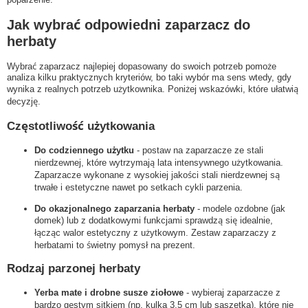
Jak wybrać odpowiedni zaparzacz do
herbaty
Wybrać zaparzacz najlepiej dopasowany do swoich potrzeb pomoże
analiza kilku praktycznych kryteriów, bo taki wybór ma sens wtedy, gdy
wynika z realnych potrzeb użytkownika. Poniżej wskazówki, które ułatwią
decyzję.
Częstotliwość użytkowania
Do codziennego użytku
- postaw na zaparzacze ze stali
nierdzewnej, które wytrzymają lata intensywnego użytkowania.
Zaparzacze wykonane z wysokiej jakości stali nierdzewnej są
trwałe i estetyczne nawet po setkach cykli parzenia.
Do okazjonalnego zaparzania herbaty
- modele ozdobne (jak
domek) lub z dodatkowymi funkcjami sprawdzą się idealnie,
łącząc walor estetyczny z użytkowym. Zestaw zaparzaczy z
herbatami to świetny pomysł na prezent.
Rodzaj parzonej herbaty
Yerba mate i drobne susze ziołowe
- wybieraj zaparzacze z
bardzo gęstym sitkiem (np. kulka 3,5 cm lub saszetka), które nie