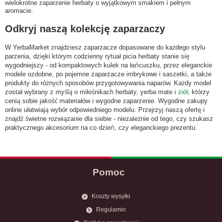
wielokrotne zaparzenie herbaty o wyjątkowym smakiem i pełnym
aromacie.
Odkryj naszą kolekcję zaparzaczy
W YerbaMarket znajdziesz zaparzacze dopasowane do każdego stylu
parzenia, dzięki którym codzienny rytuał picia herbaty stanie się
wygodniejszy - od kompaktowych kulek na łańcuszku, przez eleganckie
modele ozdobne, po pojemne zaparzacze imbrykowe i saszetki, a także
produkty do różnych sposobów przygotowywania naparów. Każdy model
został wybrany z myślą o miłośnikach herbaty, yerba mate i
ziół
, którzy
cenią sobie jakość materiałów i wygodne zaparzenie. Wygodne zakupy
online ułatwiają wybór odpowiedniego modelu. Przejrzyj naszą ofertę i
znajdź świetne rozwiązanie dla siebie - niezależnie od tego, czy szukasz
praktycznego akcesorium na co dzień, czy eleganckiego prezentu.
Pomoc
Koszty wysyłki
Regulamin