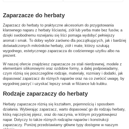
Zaparzacze do herbaty
Zaparzacz do herbaty to praktyczne akcesorium do przygotowania
klarownego naparu z herbaty liściastej, ziół lub yerba mate bez fusów, a
dzięki swobodnemu rozwijaniu się liści pomaga wydobyć pełniejszy
aromat i smak. To dobry wybór zarówno dla początkujących, jak i bardziej
doświadczonych miłośników herbaty, ziół i mate, którzy szukają
wygodnego, estetycznego zaparzacza do codziennego użytku albo na
prezent.
W naszej ofercie znajdziesz zaparzacze ze stali nierdzewnej, modele z
elementami silikonowymi oraz ozdobne formy, a dalej podpowiadamy,
czym różnią się poszczególne rodzaje, materiały, rozmiary i dodatki, jak
dopasować zaparzacz do różnych naparów oraz na co zwrócić uwagę, by
wygodniej parzyć i uzyskać lepszy smak w filiżance lub kubku.
Rodzaje zaparzaczy do herbaty
Herbaty zaparzacze różnią się kształtem, pojemnością i sposobem
działania. Wybierając zaparzacz, warto dopasować go do rodzaju herbaty,
którą najczęściej pijesz, oraz do naczynia, w którym przygotowujesz
napar. Dotyczy to także różnych rodzajów naparów i konstrukcji
zaparzaczy. Poniżej przedstawiamy główne typy dostępne w naszym