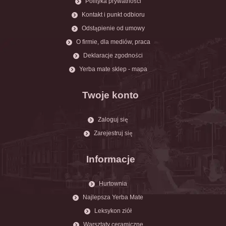
Polityka prywatności
Kontakt i punkt odbioru
Odstąpienie od umowy
O firmie, dla mediów, praca
Deklaracje zgodności
Yerba mate sklep - mapa
Twoje konto
Zaloguj się
Zarejestruj się
Informacje
Hurtownia
Najlepsza Yerba Mate
Leksykon ziół
Warsztaty ceramiczne