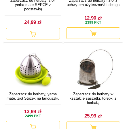
Zaparzacz do herbaty, ziół,
Zaparzacz do herbaty i ziół z
yerba mate SERCE z
uchwytem użyteczność i design
podstawką
12,90 zł
24,99 zł
2399
PKT
Zaparzacz do herbaty, yerba
Zaparzacz do herbaty w
mate, ziół Stożek na łańcuszku
kształcie saszetki, torebki z
herbatą
13,99 zł
25,99 zł
2499
PKT