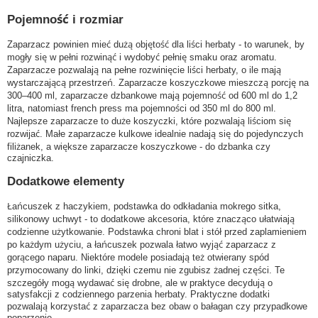
Pojemność i rozmiar
Zaparzacz powinien mieć dużą objętość dla liści herbaty - to warunek, by
mogły się w pełni rozwinąć i wydobyć pełnię smaku oraz aromatu.
Zaparzacze pozwalają na pełne rozwinięcie liści herbaty, o ile mają
wystarczającą przestrzeń. Zaparzacze koszyczkowe mieszczą porcję na
300–400 ml, zaparzacze dzbankowe mają pojemność od 600 ml do 1,2
litra, natomiast french press ma pojemności od 350 ml do 800 ml.
Najlepsze zaparzacze to duże koszyczki, które pozwalają liściom się
rozwijać. Małe zaparzacze kulkowe idealnie nadają się do pojedynczych
filiżanek, a większe zaparzacze koszyczkowe - do dzbanka czy
czajniczka.
Dodatkowe elementy
Łańcuszek z haczykiem, podstawka do odkładania mokrego sitka,
silikonowy uchwyt - to dodatkowe akcesoria, które znacząco ułatwiają
codzienne użytkowanie. Podstawka chroni blat i stół przed zaplamieniem
po każdym użyciu, a łańcuszek pozwala łatwo wyjąć zaparzacz z
gorącego naparu. Niektóre modele posiadają też otwierany spód
przymocowany do linki, dzięki czemu nie zgubisz żadnej części. Te
szczegóły mogą wydawać się drobne, ale w praktyce decydują o
satysfakcji z codziennego parzenia herbaty. Praktyczne dodatki
pozwalają korzystać z zaparzacza bez obaw o bałagan czy przypadkowe
poparzenie.