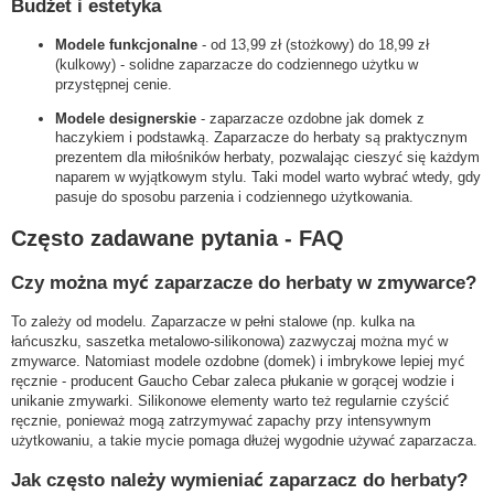
Budżet i estetyka
Modele funkcjonalne
- od 13,99 zł (stożkowy) do 18,99 zł
(kulkowy) - solidne zaparzacze do codziennego użytku w
przystępnej cenie.
Modele designerskie
- zaparzacze ozdobne jak domek z
haczykiem i podstawką. Zaparzacze do herbaty są praktycznym
prezentem dla miłośników herbaty, pozwalając cieszyć się każdym
naparem w wyjątkowym stylu. Taki model warto wybrać wtedy, gdy
pasuje do sposobu parzenia i codziennego użytkowania.
Często zadawane pytania - FAQ
Czy można myć zaparzacze do herbaty w zmywarce?
To zależy od modelu. Zaparzacze w pełni stalowe (np. kulka na
łańcuszku, saszetka metalowo-silikonowa) zazwyczaj można myć w
zmywarce. Natomiast modele ozdobne (domek) i imbrykowe lepiej myć
ręcznie - producent Gaucho Cebar zaleca płukanie w gorącej wodzie i
unikanie zmywarki. Silikonowe elementy warto też regularnie czyścić
ręcznie, ponieważ mogą zatrzymywać zapachy przy intensywnym
użytkowaniu, a takie mycie pomaga dłużej wygodnie używać zaparzacza.
Jak często należy wymieniać zaparzacz do herbaty?