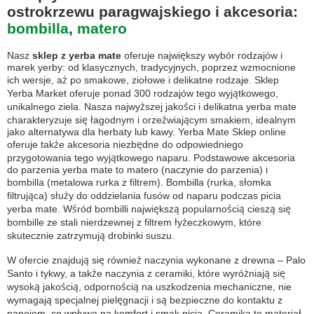
ostrokrzewu paragwajskiego i akcesoria:
bombilla
,
matero
Nasz
sklep z yerba mate
oferuje największy wybór rodzajów i
marek yerby: od klasycznych, tradycyjnych, poprzez wzmocnione
ich wersje, aż po smakowe, ziołowe i delikatne rodzaje. Sklep
Yerba Market oferuje ponad 300 rodzajów tego wyjątkowego,
unikalnego ziela. Nasza najwyższej jakości i delikatna yerba mate
charakteryzuje się łagodnym i orzeźwiającym smakiem, idealnym
jako alternatywa dla herbaty lub kawy. Yerba Mate Sklep online
oferuje także akcesoria niezbędne do odpowiedniego
przygotowania tego wyjątkowego naparu. Podstawowe akcesoria
do parzenia yerba mate to matero (naczynie do parzenia) i
bombilla (metalowa rurka z filtrem). Bombilla (rurka, słomka
filtrująca) służy do oddzielania fusów od naparu podczas picia
yerba mate. Wśród bombilli największą popularnością cieszą się
bombille ze stali nierdzewnej z filtrem łyżeczkowym, które
skutecznie zatrzymują drobinki suszu.
W ofercie znajdują się również naczynia wykonane z drewna – Palo
Santo i tykwy, a także naczynia z ceramiki, które wyróżniają się
wysoką jakością, odpornością na uszkodzenia mechaniczne, nie
wymagają specjalnej pielęgnacji i są bezpieczne do kontaktu z
napojem, co wpływa na komfort i smak picia. Ceramika to materiał