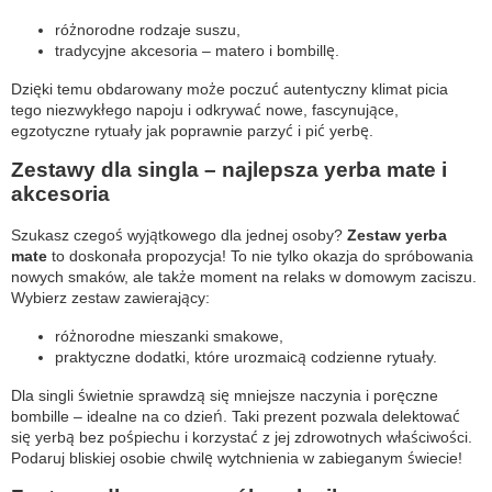
różnorodne rodzaje suszu,
tradycyjne akcesoria – matero i bombillę.
Dzięki temu obdarowany może poczuć autentyczny klimat picia
tego niezwykłego napoju i odkrywać nowe, fascynujące,
egzotyczne rytuały jak poprawnie parzyć i pić yerbę.
Zestawy dla singla – najlepsza yerba mate i
akcesoria
Szukasz czegoś wyjątkowego dla jednej osoby?
Zestaw yerba
mate
to doskonała propozycja! To nie tylko okazja do spróbowania
nowych smaków, ale także moment na relaks w domowym zaciszu.
Wybierz zestaw zawierający:
różnorodne mieszanki smakowe,
praktyczne dodatki, które urozmaicą codzienne rytuały.
Dla singli świetnie sprawdzą się mniejsze naczynia i poręczne
bombille – idealne na co dzień. Taki prezent pozwala delektować
się yerbą bez pośpiechu i korzystać z jej zdrowotnych właściwości.
Podaruj bliskiej osobie chwilę wytchnienia w zabieganym świecie!