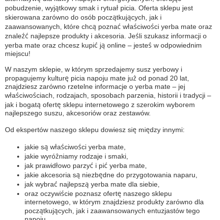
pobudzenie, wyjątkowy smak i rytuał picia. Oferta sklepu jest
skierowana zarówno do osób początkujących, jak i
zaawansowanych, które chcą poznać właściwości yerba mate oraz
znaleźć najlepsze produkty i akcesoria. Jeśli szukasz informacji o
yerba mate oraz chcesz kupić ją online – jesteś w odpowiednim
miejscu!
W naszym sklepie, w którym sprzedajemy susz yerbowy i
propagujemy kulturę picia napoju mate już od ponad 20 lat,
znajdziesz zarówno rzetelne informacje o yerba mate – jej
właściwościach, rodzajach, sposobach parzenia, historii i tradycji –
jak i bogatą ofertę sklepu internetowego z szerokim wyborem
najlepszego suszu, akcesoriów oraz zestawów.
Od ekspertów naszego sklepu dowiesz się między innymi:
jakie są właściwości yerba mate,
jakie wyróżniamy rodzaje i smaki,
jak prawidłowo parzyć i pić yerba mate,
jakie akcesoria są niezbędne do przygotowania naparu,
jak wybrać najlepszą yerba mate dla siebie,
oraz oczywiście poznasz ofertę naszego sklepu
internetowego, w którym znajdziesz produkty zarówno dla
początkujących, jak i zaawansowanych entuzjastów tego
napoju.