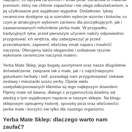
premium, który nie chłonie zapachów i nie ulega odkształceniom, a
jej użytkowanie jest wyjątkowo wygodne. Dodatkowo, tykwy
ceramiczne dostępne są w szerokim wyborze wzorów i kolorów, co
czyni je atrakcyjnym wyborem zarówno dla początkujących, jak i
zaawansowanych miłośników yerba mate. W przypadku
tradycyjnych tykw, przed pierwszym użyciem należy odpowiednio
przygotować ich wnętrza, aby zabezpieczyć je przed
przeciekaniem, zapewnić właściwy smak naparu i trwałość
naczynia. Oferujemy także eleganckie i unikatowe ręcznie
wykonane ceramiczne naczynia matero.
Yerba Mate Sklep, jego bogaty asortyment oraz nasze długoletnie
doświadczenie, związane tak z mate, jak i z najróżniejszymi
gatunkami herbaty i ziół, pozwalają nam przygotowywać ciekawe
zestawy i mieszanki suszu yerby. Opinie wielu
usatysfakcjonowanych klientów są tego najlepszym dowodem.
Pijemy mate od dawna, dlatego z przyjemnością dzielimy się
wiedzą o tym wyjątkowym naparze w naszym sklepie. Na blogu
sklepowym opisujemy historię, sposoby picia oraz właściwości
yerba mate i korzyści nie tylko dla naszego organizmu.
Yerba Mate Sklep: dlaczego warto nam
zaufać?