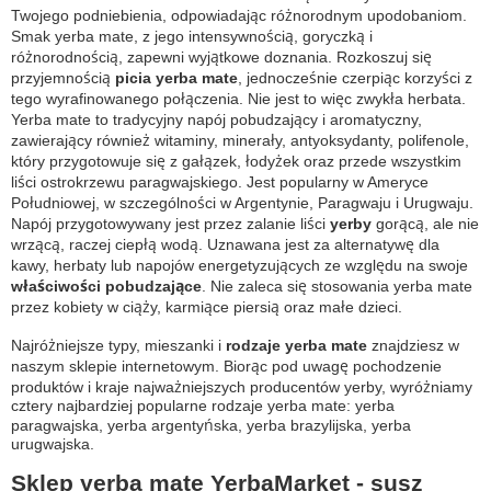
Twojego podniebienia, odpowiadając różnorodnym upodobaniom.
Smak yerba mate, z jego intensywnością, goryczką i
różnorodnością, zapewni wyjątkowe doznania. Rozkoszuj się
przyjemnością
picia yerba mate
, jednocześnie czerpiąc korzyści z
tego wyrafinowanego połączenia. Nie jest to więc zwykła herbata.
Yerba mate to tradycyjny napój pobudzający i aromatyczny,
zawierający również witaminy, minerały, antyoksydanty, polifenole,
który przygotowuje się z gałązek, łodyżek oraz przede wszystkim
liści ostrokrzewu paragwajskiego. Jest popularny w Ameryce
Południowej, w szczególności w Argentynie, Paragwaju i Urugwaju.
Napój przygotowywany jest przez zalanie liści
yerby
gorącą, ale nie
wrzącą, raczej ciepłą wodą. Uznawana jest za alternatywę dla
kawy, herbaty lub napojów energetyzujących ze względu na swoje
właściwości pobudzające
.
Nie zaleca się stosowania yerba mate
przez kobiety w ciąży, karmiące piersią oraz małe dzieci.
Najróżniejsze typy, mieszanki i
rodzaje yerba mate
znajdziesz w
naszym sklepie internetowym. Biorąc pod uwagę pochodzenie
produktów i kraje najważniejszych producentów yerby, wyróżniamy
cztery najbardziej popularne rodzaje yerba mate: yerba
paragwajska, yerba argentyńska, yerba brazylijska, yerba
urugwajska.
Sklep yerba mate YerbaMarket - susz