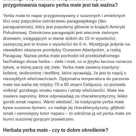
przygotowania naparu yerba mate jest tak ważna?
Yerba mate to napar przygotowywany z suszonych i zmielonych
liści oraz patyczków ostrokrzewu paragwajskiego (Ilex
paraguariensis), który jest popularny głównie w krajach Ameryki
Południowej. Ostrokrzew paragwajski jest wiecznie zielonym
drzewem, osiągającym w stanie dzikim do 15 m wysokości,
zazwyczaj jest to krzew o wysokości do 6 m. Występuje jedynie na
niewielkim obszarze pomiędzy Oceanem Atlantyckim, a rzeką
Paraguay. Nazwa yerba mate pochodzi od przekształconego
łacińskiego słowa herba – ziele i mati, co w języku keczua oznacza
tykwę, w której parzy się ziele. Yerba mate zawiera ksantyny:
kofeinę, teobrominę i teofilinę, które sprawiają, że jest to napój o
niezwykłych właściwościach. Optymalna temperatura do parzenia
mate tea waha się między 70 a 80 stopni Celsjusza, co pozwala
uniknąć gorzkiego smaku naparu i utraty właściwości. Mate tea
zawiera saponiny, które odpowiadają za charakterystyczny, lekko
gorzki smak naparu. Warto wiedzieć, że tradycyjnie yerba mate
bywa suszona dymem, co nadaje jej charakterystyczny, głęboki
smak i ciemniejszy kolor naparu – to odróżnia ją od yerba mate
sin
humo
suszonej gorącym powietrzem.
Herbata yerba mate - czy to dobre określenie?