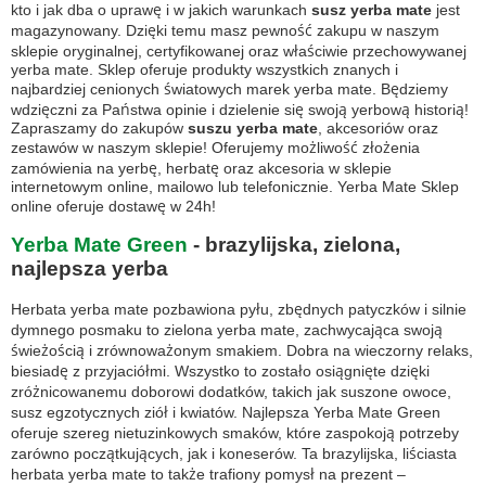
kto i jak dba o uprawę i w jakich warunkach
susz yerba mate
jest
magazynowany. Dzięki temu masz pewność zakupu w naszym
sklepie oryginalnej, certyfikowanej oraz właściwie przechowywanej
yerba mate. Sklep oferuje produkty wszystkich znanych i
najbardziej cenionych światowych marek yerba mate. Będziemy
wdzięczni za Państwa opinie i dzielenie się swoją yerbową historią!
Zapraszamy do zakupów
suszu yerba mate
, akcesoriów oraz
zestawów w naszym sklepie! Oferujemy możliwość złożenia
zamówienia na yerbę, herbatę oraz akcesoria w sklepie
internetowym online, mailowo lub telefonicznie. Yerba Mate Sklep
online oferuje dostawę w 24h!
Yerba Mate Green
- brazylijska, zielona,
najlepsza yerba
Herbata yerba mate pozbawiona pyłu, zbędnych patyczków i silnie
dymnego posmaku to zielona yerba mate, zachwycająca swoją
świeżością i zrównoważonym smakiem. Dobra na wieczorny relaks,
biesiadę z przyjaciółmi. Wszystko to zostało osiągnięte dzięki
zróżnicowanemu doborowi dodatków, takich jak suszone owoce,
susz egzotycznych ziół i kwiatów. Najlepsza Yerba Mate Green
oferuje szereg nietuzinkowych smaków, które zaspokoją potrzeby
zarówno początkujących, jak i koneserów. Ta brazylijska, liściasta
herbata yerba mate to także trafiony pomysł na prezent –