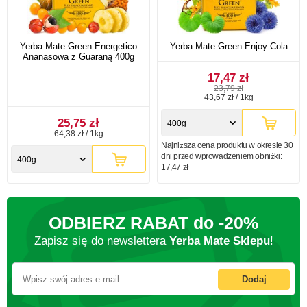
Yerba Mate Green Energetico
Yerba Mate Green Enjoy Cola
Ananasowa z Guaraną 400g
17,47 zł
23,79 zł
43,67 zł / 1kg
25,75 zł
400g
64,38 zł / 1kg
Najniższa cena produktu w okresie 30
dni przed wprowadzeniem obniżki:
400g
17,47 zł
ODBIERZ RABAT do
-20%
Zapisz się do newslettera
Yerba Mate Sklepu
!
Dodaj