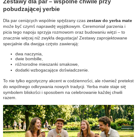
Zestawy dla par – wspólne chwile przy
pobudzającej yerbie
Dla par ceniących wspólnie spędzany czas
zestaw do yerba mate
może być czymś naprawdę wyjątkowym. Ceremoniał parzenia i
picia tego napoju sprzyja rozmowom oraz budowaniu więzi – to
znacznie więcej niż zwykła degustacja! Zestawy zaprojektowane
specjalnie dla dwojga często zawierają:
dwa naczynia,
dwie bombille,
różnorodne mieszanki smakowe,
dodatki wzbogacające doświadczenie.
To nie tylko egzotyczny akcent w codzienności, ale również pretekst
do wspólnego odkrywania nowych tradycji. Yerba mate staje się
symbolem bliskości i sposobem na celebrowanie każdej chwili
razem.