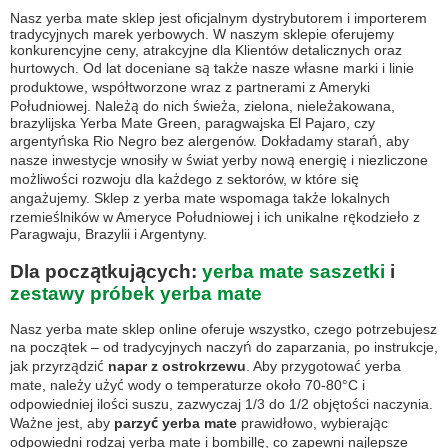
Nasz yerba mate sklep jest oficjalnym dystrybutorem i importerem
tradycyjnych marek yerbowych. W naszym sklepie oferujemy
konkurencyjne ceny, atrakcyjne dla Klientów detalicznych oraz
hurtowych. Od lat doceniane są także nasze własne marki i linie
produktowe, współtworzone wraz z partnerami z Ameryki
Południowej. Należą do nich świeża, zielona, nieleżakowana,
brazylijska Yerba Mate Green, paragwajska El Pajaro, czy
argentyńska Rio Negro bez alergenów. Dokładamy starań, aby
nasze inwestycje wnosiły w świat yerby nową energię i niezliczone
możliwości rozwoju dla każdego z sektorów, w które się
angażujemy. Sklep z yerba mate wspomaga także lokalnych
rzemieślników w Ameryce Południowej i ich unikalne rękodzieło z
Paragwaju, Brazylii i Argentyny.
Dla początkujących:
yerba mate saszetki
i
zestawy próbek yerba mate
Nasz yerba mate sklep online oferuje wszystko, czego potrzebujesz
na początek – od tradycyjnych naczyń do zaparzania, po instrukcje,
jak przyrządzić
napar z ostrokrzewu
. Aby przygotować yerba
mate, należy użyć wody o temperaturze około 70-80°C i
odpowiedniej ilości suszu, zazwyczaj 1/3 do 1/2 objętości naczynia.
Ważne jest, aby
parzyć yerba mate
prawidłowo, wybierając
odpowiedni rodzaj yerba mate i bombillę, co zapewni najlepsze