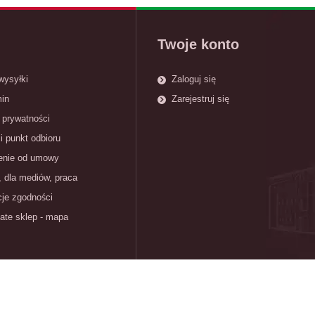
Twoje konto
wysyłki
Zaloguj się
in
Zarejestruj się
 prywatności
i punkt odbioru
enie od umowy
, dla mediów, praca
cje zgodności
ate sklep - mapa