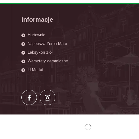
Informacje
Hurtownia
Najlepsza Yerba Mate
Leksykon ziół
Warsztaty ceramiczne
LLMs.txt