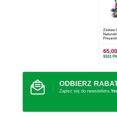
Zestaw 
Natural
Prezen
65,00
9161
P
ODBIERZ RABA
Zapisz się do newslettera
Ye