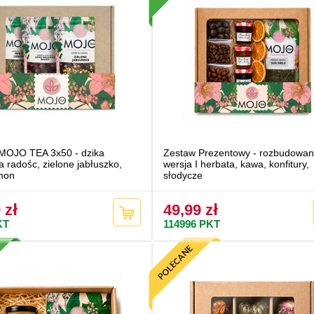
MOJO TEA 3x50 - dzika
Zestaw Prezentowy - rozbudowa
 radośc, zielone jabłuszko,
wersja I herbata, kawa, konfitury,
emon
słodycze
 zł
49,99 zł
KT
114996
PKT