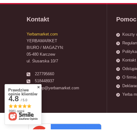
Kontakt
Pomoc
Yerbamarket.com
Koszty 
YERBAMARKET
Regulam
BIURO / MAGAZYN:
Polityka
05-480 Karczew
Kontakt 
ul. Ślusarska 10/7
Odstąpi
227795660
O firmie
518448937
Deklara
sklep@yerbamarket.com
Prawdziwe
opinie klientów
Yerba m
4.8
/ 5.0
3981 opinii