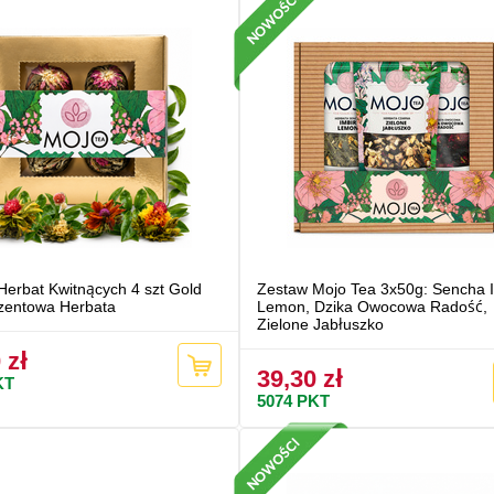
Herbat Kwitnących 4 szt Gold
Zestaw Mojo Tea 3x50g: Sencha 
zentowa Herbata
Lemon, Dzika Owocowa Radość,
Zielone Jabłuszko
 zł
39,30 zł
KT
5074
PKT