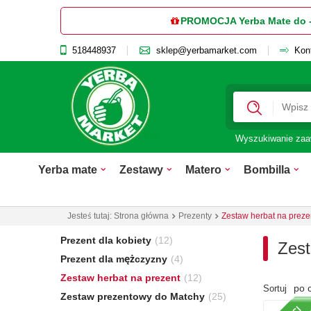
PROMOCJA Yerba Mate do 
518448937
sklep@yerbamarket.com
Kon
Wyszukiwanie za
Yerba mate
Zestawy
Matero
Bombilla
Jesteś tutaj:
Strona główna
Prezenty
Zestaw herbat na preze
Prezent dla kobiety
(12)
Zest
Prezent dla mężczyzny
(4)
Zestaw herbat na prezent
(12)
po 
Sortuj
Zestaw prezentowy do Matchy
(25)