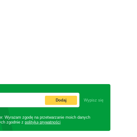
Dodaj
Wypisz się
er. Wyrażam zgodę na przetwarzanie moich danych
ych zgodnie z
polityką prywatności