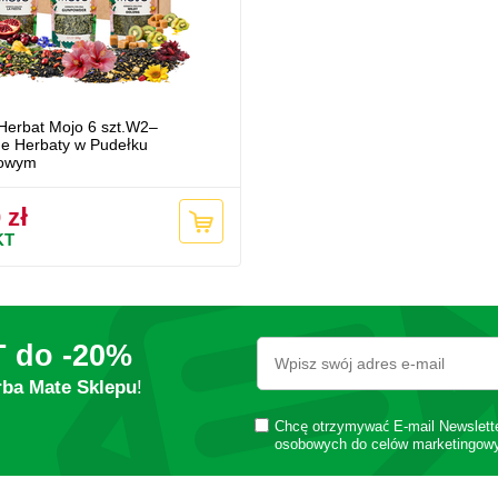
Herbat Mojo 6 szt.W2–
ne Herbaty w Pudełku
towym
 zł
KT
T do
-20%
rba Mate Sklepu
!
Chcę otrzymywać E-mail Newslett
osobowych do celów marketingow