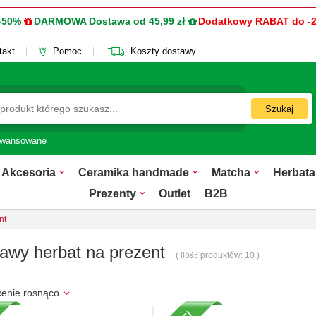
-50%
DARMOWA Dostawa od 45,99 zł
Dodatkowy RABAT do -
takt
Pomoc
Koszty dostawy
Szukaj
awansowane
Akcesoria
Ceramika handmade
Matcha
Herbata
Prezenty
Outlet
B2B
nt
awy herbat na prezent
( ilość produktów:
10
)
cenie rosnąco