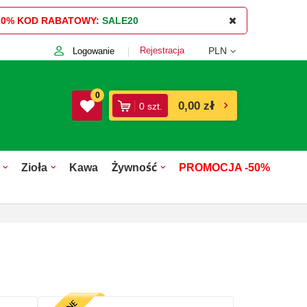
20%
KOD RABATOWY:
SALE20
Rejestracja
PLN
Logowanie
0
0,00 zł
0
szt.
Zioła
Kawa
Żywność
PROMOCJA -50%