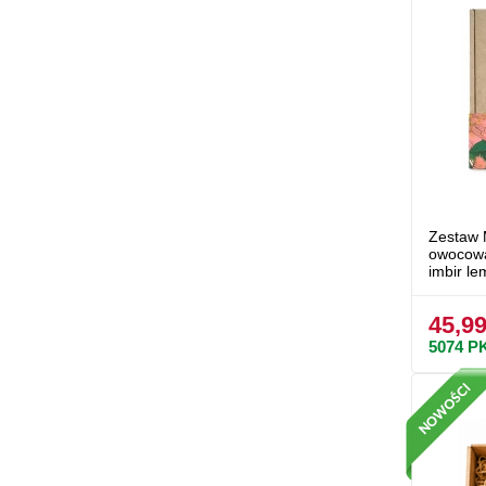
Zestaw 
owocowa
imbir l
45,99
5074
P