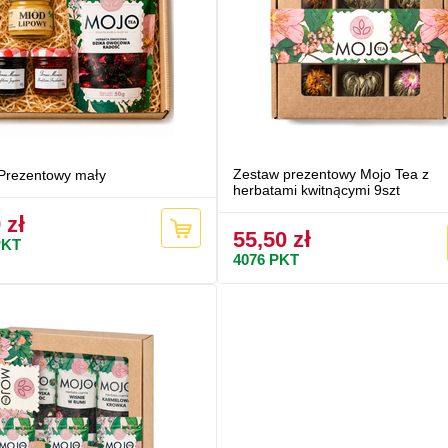
Zestaw prezentowy Mojo Tea z
Prezentowy mały
herbatami kwitnącymi 9szt
 zł
55,50 zł
KT
4076
PKT