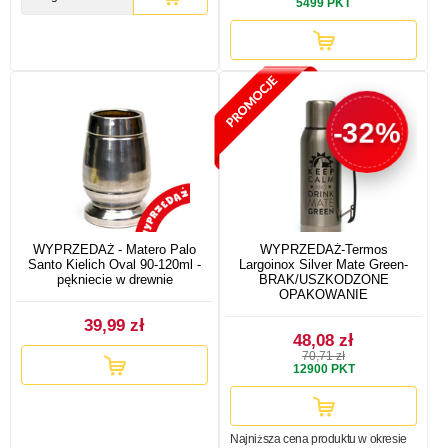
5499
PKT
-32%
WYPRZEDAŻ - Matero Palo
WYPRZEDAŻ-Termos
Santo Kielich Oval 90-120ml -
Largoinox Silver Mate Green-
pękniecie w drewnie
BRAK/USZKODZONE
OPAKOWANIE
39,99 zł
48,08 zł
70,71 zł
12900
PKT
Najniższa cena produktu w okresie