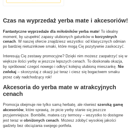
Czas na wyprzedaż yerba mate i akcesoriów!
Fantastyczne wyprzedaże dla miłośników yerba mate
! To idealny
moment, by uzupełnić zapasy ulubionych gatunków w
korzystnych
cenach
. W naszej ofercie znajdziesz wszystko: od klasycznych odmian
po bardziej nietuzinkowe smaki, które mogą Cię pozytywnie zaskoczyć.
Interesują Cię zestawy promocyjne? Dzięki nim możesz zaopatrzyć się w
większe ilości yerby w jeszcze lepszych cenach. To doskonała okazja,
by spróbować czegoś nowego i odkryć kolejną ulubioną mieszankę.
Nie
zwlekaj
– skorzystaj z okazji już teraz i ciesz się bogactwem smaku
przez cały nadchodzący rok!
Akcesoria do yerba mate w atrakcyjnych
cenach
Promocja obejmuje nie tylko samą herbatę, ale również
szeroką gamę
akcesoriów
, które sprawią, że picie yerby stanie się jeszcze
przyjemniejsze. Bombille, matera czy termosy – wszystko to dostępne
jest teraz w
obniżonych cenach
. Możesz zdobyć wysokiej jakości
gadżety bez obciążania swojego portfela.