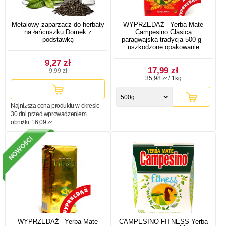
Metalowy zaparzacz do herbaty
WYPRZEDAŻ - Yerba Mate
na łańcuszku Domek z
Campesino Clasica
podstawką
paragwajska tradycja 500 g -
uszkodzone opakowanie
9,27 zł
17,99 zł
9,99 zł
35,98 zł / 1kg
500g
Najniższa cena produktu w okresie
30 dni przed wprowadzeniem
obniżki:
16,09 zł
WYPRZEDAŻ - Yerba Mate
CAMPESINO FITNESS Yerba