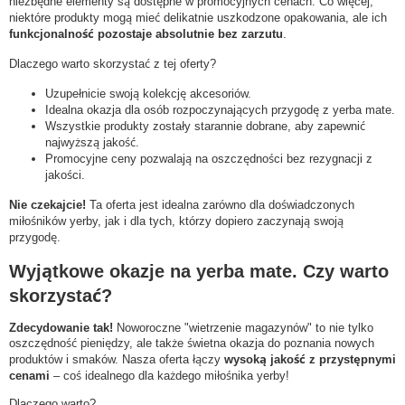
niezbędne elementy są dostępne w promocyjnych cenach. Co więcej,
niektóre produkty mogą mieć delikatnie uszkodzone opakowania, ale ich
funkcjonalność pozostaje absolutnie bez zarzutu
.
Dlaczego warto skorzystać z tej oferty?
Uzupełnicie swoją kolekcję akcesoriów.
Idealna okazja dla osób rozpoczynających przygodę z yerba mate.
Wszystkie produkty zostały starannie dobrane, aby zapewnić
najwyższą jakość.
Promocyjne ceny pozwalają na oszczędności bez rezygnacji z
jakości.
Nie czekajcie!
Ta oferta jest idealna zarówno dla doświadczonych
miłośników yerby, jak i dla tych, którzy dopiero zaczynają swoją
przygodę.
Wyjątkowe okazje na yerba mate. Czy warto
skorzystać?
Zdecydowanie tak!
Noworoczne "wietrzenie magazynów" to nie tylko
oszczędność pieniędzy, ale także świetna okazja do poznania nowych
produktów i smaków. Nasza oferta łączy
wysoką jakość z przystępnymi
cenami
– coś idealnego dla każdego miłośnika yerby!
Dlaczego warto?