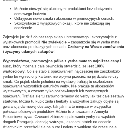
Możecie cieszyć się ulubionymi produktami bez obciążania
domowego budżetu.
Odkryjecie nowe smaki i akcesoria w promocyjnych cenach.
Skorzystacie z wyjątkowych okazji, które nie zdarzają się
codziennie.
Zajrzyjcie już dziś do naszego sklepu internetowego i skorzystajcie z
wyjątkowych promocji!
Nie zwlekajcie
– zaopatrzcie się w yerba mate
oraz akcesoria po okazyjnych cenach.
Czekamy na Wasze zamówienia
i życzymy udanych zakupów!
Wyprzedażowa, promocyjna półka z yerba mate to najniższe ceny
i
susz, który można z całą pewnością stwierdzić, że
jest 100%
wartościowy
. Co się stało z opakowaniem najczęściej nie zaszkodziło
yerbie bo wgnieciony kartonik nie wpływa przecież na jej działanie czy
smak. Co piątek około południa na wystawę trafiają tu uszkodzone
opakowania wszystkich gatunków yerby. Nie brakuje tu akcesoriów
wystawowych, a czasem tylko pozbawionych ich zewnętrznych
opakowań. Trafiają się tu zarówno termosy do yerby jak też całe zestawy
startowe. Można tu kupić zioła i herbaty a wszystkie zakupy objęte są
gwarancją darmowej dostawy, tak jak ma to miejsce w przypadku
pełnowartościowych produktów. Różnie to z towarami z Ameryki
Południowej bywa. Czasami zbiorcze opakowania yerby na wąskich
drogach Paragwaju doznają wstrząsu, czasami statek na oceanie
Atlantyckim przechylił się na burtę i palety z workiem się przesuną a