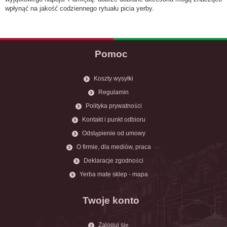
wpłynąć na jakość codziennego rytuału picia yerby.
Pomoc
Koszty wysyłki
Regulamin
Polityka prywatności
Kontakt i punkt odbioru
Odstąpienie od umowy
O firmie, dla mediów, praca
Deklaracje zgodności
Yerba mate sklep - mapa
Twoje konto
Zaloguj się