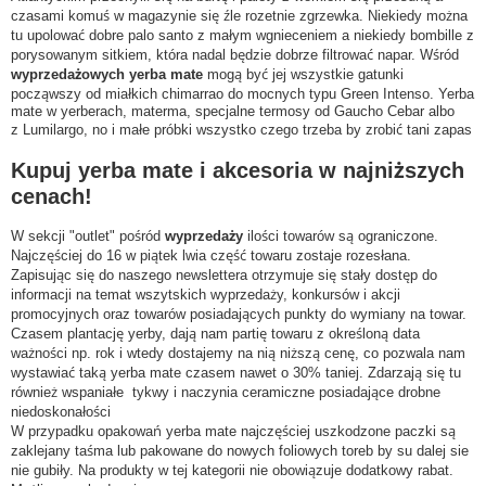
czasami komuś w magazynie się źle rozetnie zgrzewka. Niekiedy można
tu upolować dobre palo santo z małym wgnieceniem a niekiedy bombille z
porysowanym sitkiem, która nadal będzie dobrze filtrować napar. Wśród
wyprzedażowych yerba mate
mogą być jej wszystkie gatunki
począwszy od miałkich chimarrao do mocnych typu Green Intenso. Yerba
mate w yerberach, materma, specjalne termosy od Gaucho Cebar albo
z Lumilargo, no i małe próbki wszystko czego trzeba by zrobić tani zapas
Kupuj yerba mate i akcesoria w najniższych
cenach!
W sekcji "outlet" pośród
wyprzedaży
ilości towarów są ograniczone.
Najczęściej do 16 w piątek lwia część towaru zostaje rozesłana.
Zapisując się do naszego newslettera otrzymuje się stały dostęp do
informacji na temat wszytskich wyprzedaży, konkursów i akcji
promocyjnych oraz towarów posiadających punkty do wymiany na towar.
Czasem plantację yerby, dają nam partię towaru z określoną data
ważności np. rok i wtedy dostajemy na nią niższą cenę, co pozwala nam
wystawiać taką yerba mate czasem nawet o 30% taniej. Zdarzają się tu
również wspaniałe tykwy i naczynia ceramiczne posiadające drobne
niedoskonałości
W przypadku opakowań yerba mate najczęściej uszkodzone paczki są
zaklejany taśma lub pakowane do nowych foliowych toreb by su dalej sie
nie gubiły. Na produkty w tej kategorii nie obowiązuje dodatkowy rabat.