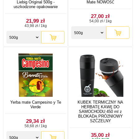
Liebig Original 500g -
Mate NOWOŚĆ
uszkodzone opakowanie
27,00 zł
21,99 zł
54,00 zł / 1kg
43,98 zł / 1kg
500g
500g
Yerba mate Campesino y Te
KUBEK TERMICZNY NA
Verde
HERBATĘ KAWĘ DO
SAMOCHODU 450 ml z
BLOKADĄ PRÓŻNIOWY
29,34 zł
SZCZELNY
58,68 zł / 1kg
35,00 zł
500g