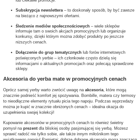
lub ciekawe promocje.
Subskrypcja newslettera
– to doskonały sposób, by być zawsze
na bieżąco z najnowszymi ofertami.
Śledzenie mediów społecznościowych
– wiele sklepów
informuje tam o swoich akcjach promocyjnych lub organizuje
konkursy, dzięki którym można zdobyć produkty po jeszcze
niższych cenach.
Dołączenie do grup tematycznych
lub forów internetowych
poświęconych yerbie – ich członkowie często dzielą się
informacjami o aktualnych promocjach oraz polecają sprawdzone
sklepy.
Akcesoria do yerba mate w promocyjnych cenach
Oprócz samej yerby warto zwrócić uwagę na
akcesoria
, które mogą
znacznie podnieść komfort jej spożywania. Bombille, matera czy termosy
to nieodłączne elementy rytuału picia tego napoju. Podczas wyprzedaży
można je kupić w znacznie obniżonych cenach – idealna okazja do
uzupełnienia swojej kolekcji!
Kupowanie akcesoriów w promocyjnych cenach to również świetny
pomysł na
prezent
dla bliskiej osoby pasjonującej się yerbą. Możesz
sprawić radość nie tylko sobie, ale także innym miłośnikom tego
wyjątkowego napoju! Pamiętaj: dobrze dobrane akcesoria mogą znacząco