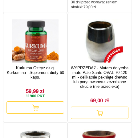
30 dni przed wprowadzeniem
obniżki:
79,00 zł
Kurkuma Ostryż długi
WYPRZEDAŻ - Matero do yerba
Kurkumina - Suplement diety 60
mate Palo Santo OVAL 70-120
kaps.
ml - delikatnie pęknięte drewno
lub porysowane/uszczerbione
okucie (nie przecieka)
59,99 zł
11900
PKT
69,00 zł