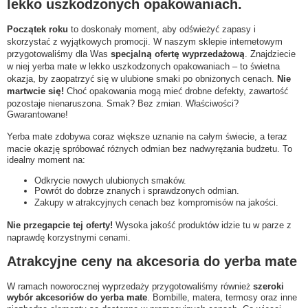
lekko uszkodzonych opakowaniach.
Początek roku
to doskonały moment, aby odświeżyć zapasy i
skorzystać z wyjątkowych promocji. W naszym sklepie internetowym
przygotowaliśmy dla Was
specjalną ofertę wyprzedażową
. Znajdziecie
w niej yerba mate w lekko uszkodzonych opakowaniach – to świetna
okazja, by zaopatrzyć się w ulubione smaki po obniżonych cenach.
Nie
martwcie się!
Choć opakowania mogą mieć drobne defekty, zawartość
pozostaje nienaruszona. Smak? Bez zmian. Właściwości?
Gwarantowane!
Yerba mate zdobywa coraz większe uznanie na całym świecie, a teraz
macie okazję spróbować różnych odmian bez nadwyrężania budżetu. To
idealny moment na:
Odkrycie nowych ulubionych smaków.
Powrót do dobrze znanych i sprawdzonych odmian.
Zakupy w atrakcyjnych cenach bez kompromisów na jakości.
Nie przegapcie tej oferty!
Wysoka jakość produktów idzie tu w parze z
naprawdę korzystnymi cenami.
Atrakcyjne ceny na akcesoria do yerba mate
W ramach noworocznej wyprzedaży przygotowaliśmy również
szeroki
wybór akcesoriów do yerba mate
. Bombille, matera, termosy oraz inne