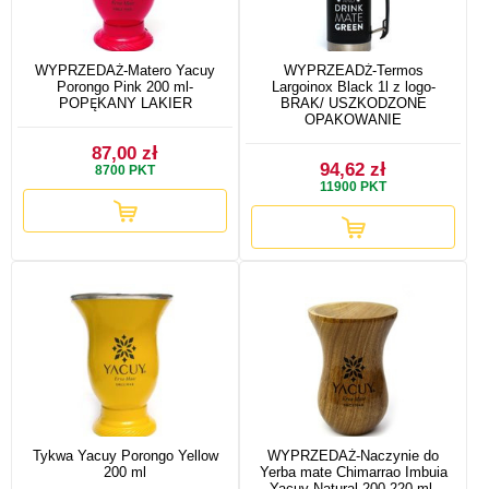
WYPRZEDAŻ-Matero Yacuy
WYPRZEADŻ-Termos
Porongo Pink 200 ml-
Largoinox Black 1l z logo-
POPĘKANY LAKIER
BRAK/ USZKODZONE
OPAKOWANIE
87,00 zł
94,62 zł
8700
PKT
11900
PKT
Tykwa Yacuy Porongo Yellow
WYPRZEDAŻ-Naczynie do
200 ml
Yerba mate Chimarrao Imbuia
Yacuy Natural 200-220 ml-