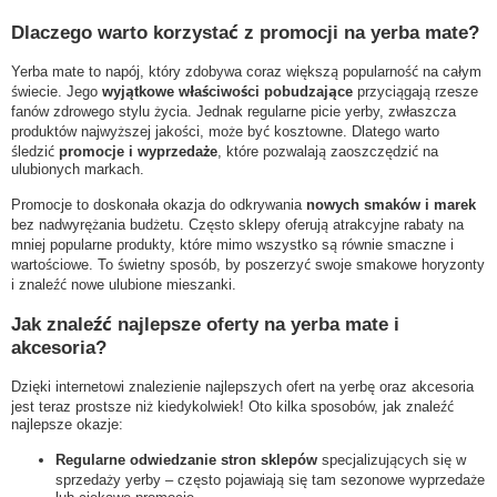
Dlaczego warto korzystać z promocji na yerba mate?
Yerba mate to napój, który zdobywa coraz większą popularność na całym
świecie. Jego
wyjątkowe właściwości pobudzające
przyciągają rzesze
fanów zdrowego stylu życia. Jednak regularne picie yerby, zwłaszcza
produktów najwyższej jakości, może być kosztowne. Dlatego warto
śledzić
promocje i wyprzedaże
, które pozwalają zaoszczędzić na
ulubionych markach.
Promocje to doskonała okazja do odkrywania
nowych smaków i marek
bez nadwyrężania budżetu. Często sklepy oferują atrakcyjne rabaty na
mniej popularne produkty, które mimo wszystko są równie smaczne i
wartościowe. To świetny sposób, by poszerzyć swoje smakowe horyzonty
i znaleźć nowe ulubione mieszanki.
Jak znaleźć najlepsze oferty na yerba mate i
akcesoria?
Dzięki internetowi znalezienie najlepszych ofert na yerbę oraz akcesoria
jest teraz prostsze niż kiedykolwiek! Oto kilka sposobów, jak znaleźć
najlepsze okazje:
Regularne odwiedzanie stron sklepów
specjalizujących się w
sprzedaży yerby – często pojawiają się tam sezonowe wyprzedaże