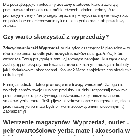
Dla początkujących polecamy
zestawy startowe
, które zawierają
podstawowe akcesoria oraz próbki różnych odmian herbaty. A te
promocyjne ceny? Nie przegap tej szansy – wyposaż się we wszystko,
co potrzebne do celebrowania rytuału picia yerba mate jak prawdziwy
znawca.
Czy warto skorzystać z wyprzedaży?
Zdecydowanie tak!
Wyprzedaż
to nie tylko oszczędność pieniędzy – to
również
szansa na odkrycie nowych smaków
oraz gadżetów, które
wzbogacą Twoją przygodę z tym wyjątkowym napojem. Kuszące ceny
zachęcają do eksperymentowania zarówno z różnymi rodzajami herbaty,
jak i dodatkowymi akcesoriami. Kto wie? Może znajdziesz coś absolutnie
unikalnego!
Pamiętaj jednak –
takie promocje nie trwają wiecznie
! Dlatego nie
zwlekaj: zamów swoje ulubione produkty już dziś i rozpocznij nowy rok
pełen energii oraz pozytywnego nastawienia dzięki niezrównanemu
smakowi yerba mate. Jeśli pijesz niezdrowe napoje energetyczne, niech
picie naszej yerba mate będzie Twoim zobowiązaniem wiosennym! :)
Zapraszamy!
Wietrzenie magazynów. Wyprzedaż, outlet -
pełnowartościowe yerba mate i akcesoria w