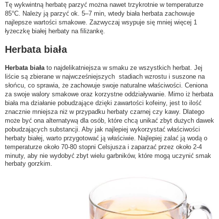
Tę wykwintną herbatę parzyć można nawet trzykrotnie w temperaturze
85°C. Należy ją parzyć ok. 5–7 min, wtedy biała herbata zachowuje
najlepsze wartości smakowe. Zazwyczaj wsypuje się mniej więcej 1
łyżeczkę białej herbaty na filiżankę.
Herbata biała
Herbata biała
to najdelikatniejsza w smaku ze wszystkich herbat. Jej
liście są zbierane w najwcześniejszych stadiach wzrostu i suszone na
słońcu, co sprawia, że zachowuje swoje naturalne właściwości. Ceniona
za swoje walory smakowe oraz korzystne oddziaływanie. Mimo iż herbata
biała ma działanie pobudzające dzięki zawartości kofeiny, jest to ilość
znacznie mniejsza niż w przypadku herbaty czarnej czy kawy. Dlatego
może być ona alternatywą dla osób, które chcą unikać zbyt dużych dawek
pobudzających substancji. Aby jak najlepiej wykorzystać właściwości
herbaty białej, warto przygotować ją właściwie. Najlepiej zalać ją wodą o
temperaturze około 70-80 stopni Celsjusza i zaparzać przez około 2-4
minuty, aby nie wydobyć zbyt wielu garbników, które mogą uczynić smak
herbaty gorzkim.