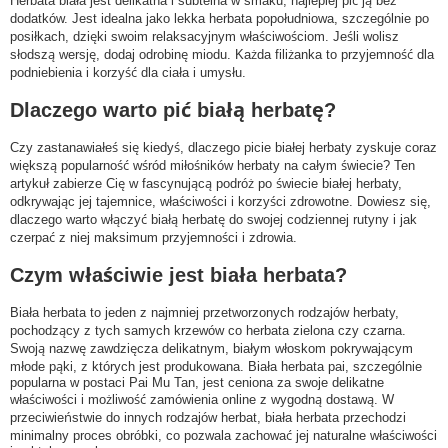
Herbata biała jest delikatna i subtelna w smaku, najlepiej pić ją bez
dodatków. Jest idealna jako lekka herbata popołudniowa, szczególnie po
posiłkach, dzięki swoim relaksacyjnym właściwościom. Jeśli wolisz
słodszą wersję, dodaj odrobinę miodu. Każda filiżanka to przyjemność dla
podniebienia i korzyść dla ciała i umysłu.
Dlaczego warto pić białą herbatę?
Czy zastanawiałeś się kiedyś, dlaczego picie białej herbaty zyskuje coraz
większą popularność wśród miłośników herbaty na całym świecie? Ten
artykuł zabierze Cię w fascynującą podróż po świecie białej herbaty,
odkrywając jej tajemnice, właściwości i korzyści zdrowotne. Dowiesz się,
dlaczego warto włączyć białą herbatę do swojej codziennej rutyny i jak
czerpać z niej maksimum przyjemności i zdrowia.
Czym właściwie jest biała herbata?
Biała herbata to jeden z najmniej przetworzonych rodzajów herbaty,
pochodzący z tych samych krzewów co herbata zielona czy czarna.
Swoją nazwę zawdzięcza delikatnym, białym włoskom pokrywającym
młode pąki, z których jest produkowana. Biała herbata pai, szczególnie
popularna w postaci Pai Mu Tan, jest ceniona za swoje delikatne
właściwości i możliwość zamówienia online z wygodną dostawą. W
przeciwieństwie do innych rodzajów herbat, biała herbata przechodzi
minimalny proces obróbki, co pozwala zachować jej naturalne właściwości