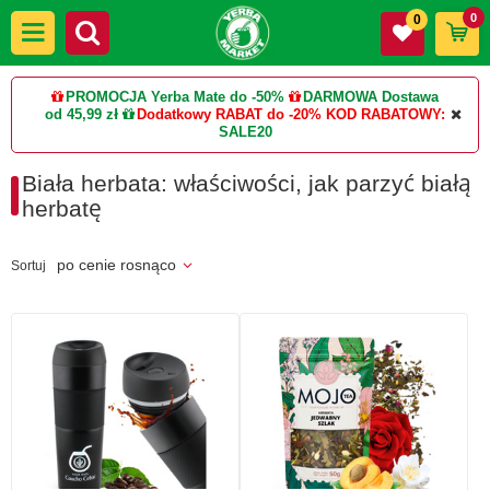
0
0
PROMOCJA Yerba Mate do -50%
DARMOWA Dostawa
od 45,99 zł
Dodatkowy RABAT do -20%
KOD RABATOWY:
SALE20
Biała herbata: właściwości, jak parzyć białą
herbatę
po cenie rosnąco
Sortuj