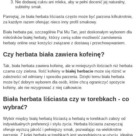
Nie dodawaj cukru ani mleka, aby w pełni docenić jej naturalny,
subtelny smak.
Pamiętaj, że biała herbata liściasta często może być parzona kilkukrotnie,
za każdym razem oferując nieco inny profil smakowy.
Biała herbata pai, szczególnie Pai Mu Tan, jest doskonałym wyborem dla
miłośników białej herbaty, którzy cenią sobie możliwość zamówienia
herbaty online oraz korzyści związane z dostawą i przechowywaniem.
Czy herbata biała zawiera kofeinę?
Tak, biała herbata zawiera kofeinę, ale w mniejszych ilościach niż herbata
czarna czy zielona. Ilość kofeiny w
białej herbacie
może się różnić w
zależności od odmiany i sposobu parzenia. Dzięki temu biała herbata
może być dobrym wyborem dla osób, które chcą ograniczyć spożycie
kofeiny, ale nie rezygnować z niej całkowicie.
Biała herbata liściasta czy w torebkach - co
wybrać?
Wybór między białą herbatą liściastą a herbatą w torebkach zależy od
indywidualnych preferencji i stylu życia. Herbata liściasta zazwyczaj
oferuje wyższą jakość i pełniejszy smak, pozwalając na wielokrotne
parzenie. Z kolei herbata w torebkach jest wygodniejsza w użyciu, idealna