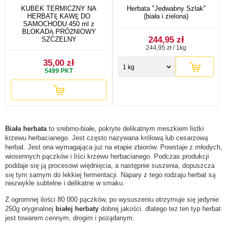
KUBEK TERMICZNY NA
Herbata "Jedwabny Szlak"
HERBATĘ KAWĘ DO
(biała i zielona)
SAMOCHODU 450 ml z
BLOKADĄ PRÓŻNIOWY
244,95 zł
SZCZELNY
244,95 zł / 1kg
35,00 zł
1 kg
5499
PKT
Biała herbata
to srebrno-białe, pokryte delikatnym meszkiem listki
krzewu herbacianego. Jest często nazywana królową lub cesarzową
herbat. Jest ona wymagająca już na etapie zbiorów. Powstaje z młodych,
wiosennych pączków i liści krzewu herbacianego. Podczas produkcji
poddaje się ją procesowi więdnięcia, a następnie suszenia, dopuszcza
się tym samym do lekkiej fermentacji. Napary z tego rodzaju herbat są
niezwykle subtelne i delikatne w smaku.
Z ogromnej ilości 80 000 pączków, po wysuszeniu otrzymuje się jedynie
250g oryginalnej
białej herbaty
dobrej jakości. dlatego też ten typ herbat
jest towarem cennym, drogim i pożądanym.