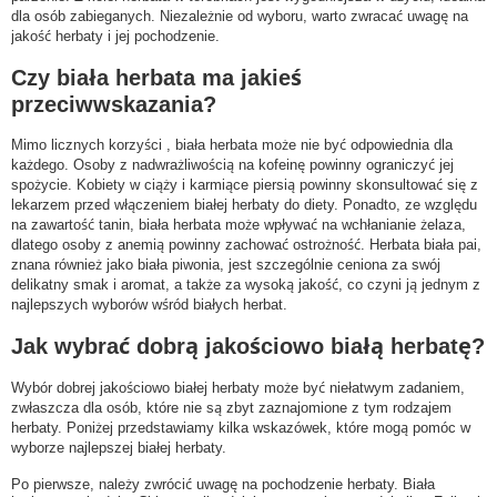
dla osób zabieganych. Niezależnie od wyboru, warto zwracać uwagę na
jakość herbaty i jej pochodzenie.
Czy biała herbata ma jakieś
przeciwwskazania?
Mimo licznych korzyści , biała herbata może nie być odpowiednia dla
każdego. Osoby z nadwrażliwością na kofeinę powinny ograniczyć jej
spożycie. Kobiety w ciąży i karmiące piersią powinny skonsultować się z
lekarzem przed włączeniem białej herbaty do diety. Ponadto, ze względu
na zawartość tanin, biała herbata może wpływać na wchłanianie żelaza,
dlatego osoby z anemią powinny zachować ostrożność. Herbata biała pai,
znana również jako biała piwonia, jest szczególnie ceniona za swój
delikatny smak i aromat, a także za wysoką jakość, co czyni ją jednym z
najlepszych wyborów wśród białych herbat.
Jak wybrać dobrą jakościowo białą herbatę?
Wybór dobrej jakościowo białej herbaty może być niełatwym zadaniem,
zwłaszcza dla osób, które nie są zbyt zaznajomione z tym rodzajem
herbaty. Poniżej przedstawiamy kilka wskazówek, które mogą pomóc w
wyborze najlepszej białej herbaty.
Po pierwsze, należy zwrócić uwagę na pochodzenie herbaty. Biała