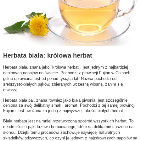
Herbata biała: królowa herbat
Herbata biała, znana jako "królowa herbat", jest jednym z najbardziej
cenionych napojów na świecie. Pochodzi z prowincji Fujian w Chinach,
gdzie uprawiana jest od ponad tysiąca lat. Nazwa pochodzi od
srebrzysto-białych pąków, zbieranych wczesną wiosną, zanim się
otworzą.
Herbata biała pai, znana również jako biała piwonia, jest szczególnie
ceniona za swój delikatny smak i aromat. Pochodzi z tej samej prowincji
Fujian i jest uważana za jedną z najwyższej jakości białych herbat.
Biała herbata jest najmniej przetworzona spośród wszystkich herbat. To
młode liście i pąki krzewu herbacianego, które są delikatnie suszone na
słońcu. Dzięki temu procesowi zachowuje najwięcej naturalnych
składników odżywczych, co czyni ją jednym z najzdrowszych napojów na