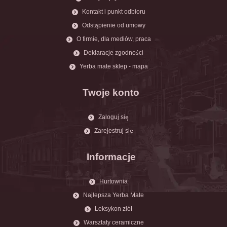
Kontakt i punkt odbioru
Odstąpienie od umowy
O firmie, dla mediów, praca
Deklaracje zgodności
Yerba mate sklep - mapa
Twoje konto
Zaloguj się
Zarejestruj się
Informacje
Hurtownia
Najlepsza Yerba Mate
Leksykon ziół
Warsztaty ceramiczne