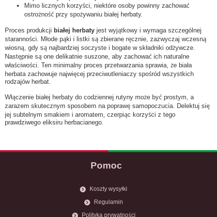
Mimo licznych korzyści, niektóre osoby powinny zachować
ostrożność przy spożywaniu białej herbaty.
Proces produkcji
białej herbaty
jest wyjątkowy i wymaga szczególnej
staranności. Młode pąki i listki są zbierane ręcznie, zazwyczaj wczesną
wiosną, gdy są najbardziej soczyste i bogate w składniki odżywcze.
Następnie są one delikatnie suszone, aby zachować ich naturalne
właściwości. Ten minimalny proces przetwarzania sprawia, że biała
herbata zachowuje najwięcej przeciwutleniaczy spośród wszystkich
rodzajów herbat.
Włączenie białej herbaty do codziennej rutyny może być prostym, a
zarazem skutecznym sposobem na poprawę samopoczucia. Delektuj się
jej subtelnym smakiem i aromatem, czerpiąc korzyści z tego
prawdziwego eliksiru herbacianego.
Pomoc
Koszty wysyłki
Regulamin
Polityka prywatności