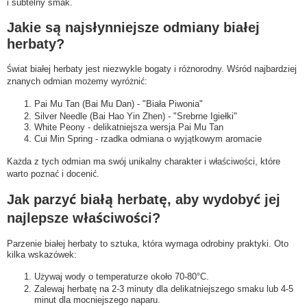
i subtelny smak.
Jakie są najsłynniejsze odmiany białej
herbaty?
Świat białej herbaty jest niezwykle bogaty i różnorodny. Wśród najbardziej
znanych odmian możemy wyróżnić:
Pai Mu Tan (Bai Mu Dan) - "Biała Piwonia"
Silver Needle (Bai Hao Yin Zhen) - "Srebrne Igiełki"
White Peony - delikatniejsza wersja Pai Mu Tan
Cui Min Spring - rzadka odmiana o wyjątkowym aromacie
Każda z tych odmian ma swój unikalny charakter i właściwości, które
warto poznać i docenić.
Jak parzyć białą herbatę, aby wydobyć jej
najlepsze właściwości?
Parzenie białej herbaty to sztuka, która wymaga odrobiny praktyki. Oto
kilka wskazówek:
Używaj wody o temperaturze około 70-80°C.
Zalewaj herbatę na 2-3 minuty dla delikatniejszego smaku lub 4-5
minut dla mocniejszego naparu.