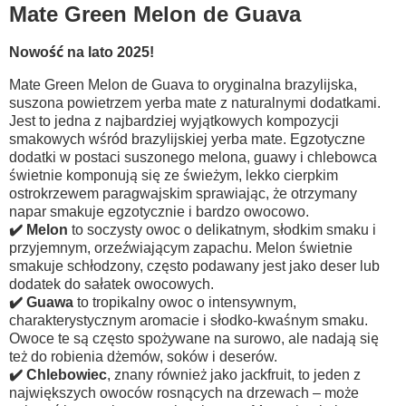
Mate Green Melon de Guava
Nowość na lato 2025!
Mate Green Melon de Guava to oryginalna brazylijska,
suszona powietrzem yerba mate z naturalnymi dodatkami.
Jest to jedna z najbardziej wyjątkowych kompozycji
smakowych wśród brazylijskiej yerba mate. Egzotyczne
dodatki w postaci suszonego melona, guawy i chlebowca
świetnie komponują się ze świeżym, lekko cierpkim
ostrokrzewem paragwajskim sprawiając, że otrzymany
napar smakuje egzotycznie i bardzo owocowo.
✔️ Melon
to soczysty owoc o delikatnym, słodkim smaku i
przyjemnym, orzeźwiającym zapachu. Melon świetnie
smakuje schłodzony, często podawany jest jako deser lub
dodatek do sałatek owocowych.
✔️ Guawa
to tropikalny owoc o intensywnym,
charakterystycznym aromacie i słodko-kwaśnym smaku.
Owoce te są często spożywane na surowo, ale nadają się
też do robienia dżemów, soków i deserów.
✔️ Chlebowiec
, znany również jako jackfruit, to jeden z
największych owoców rosnących na drzewach – może