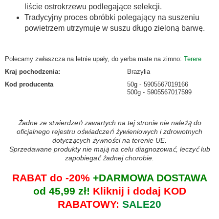
liście ostrokrzewu podlegające selekcji.
Tradycyjny proces obróbki polegający na suszeniu
powietrzem utrzymuje w suszu długo zieloną barwę.
Polecamy zwłaszcza na letnie upały, do yerba mate na zimno:
Terere
Kraj pochodzenia
:
Brazylia
Kod producenta
50g
5905567019166
500g
5905567017599
Żadne ze stwierdzeń zawartych na tej stronie nie należą do
oficjalnego rejestru oświadczeń żywieniowych i zdrowotnych
dotyczących żywności na terenie UE.
Sprzedawane produkty nie mają na celu diagnozować, leczyć lub
zapobiegać żadnej chorobie.
RABAT do -20%
+DARMOWA DOSTAWA
od 45,99 zł!
Kliknij i dodaj KOD
RABATOWY:
SALE20