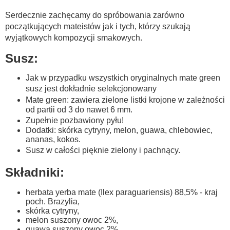
Serdecznie zachęcamy do spróbowania zarówno
początkujących mateistów jak i tych, którzy szukają
wyjątkowych kompozycji smakowych.
Susz:
Jak w przypadku wszystkich oryginalnych mate green
susz jest dokładnie selekcjonowany
Mate green: zawiera zielone listki krojone w zależności
od partii od 3 do nawet 6 mm.
Zupełnie pozbawiony pyłu!
Dodatki: skórka cytryny, melon, guawa, chlebowiec,
ananas, kokos.
Susz w całości pięknie zielony i pachnący.
Składniki:
herbata yerba mate (Ilex paraguariensis) 88,5% - kraj
poch. Brazylia,
skórka cytryny,
melon suszony owoc 2%,
guawa suszony owoc 2%,