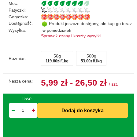
Moc:
Patyczki:
Goryczka:
Dostępność:
Produkt jeszcze dostępny, ale kup go teraz
Wysyłka:
w poniedziałek
Sprawdź czasy i koszty wysyłki
50g
500g
Rozmiar:
119.80zł/1kg
53.00zł/1kg
5,99 zł - 26,50 zł
Nasza cena:
/
szt.
Ilość:
Dodaj do koszyka