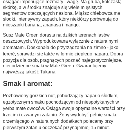
osiągać imponujące rozmiary i wagę. Ma grubą, kolczastą
skórkę, a w środku znajduje się wiele mięsistych
segmentów otaczających nasiona. Miąższ chlebowca ma
słodki, intensywny zapach, który niektórzy porównują do
mieszanki banana, ananasa i mango.
Susz Mate Green dorasta na dzikich terenach lasów
deszczowych. Wyprodukowana wyłącznie z naturalnymi
aromatami. Doskonała do przyrządzania na zimno - jako
tereré, sprawdzi się także w formie ciepłego naparu. Dobra
pozycja dla osób, pragnących poznać najegzotyczniejsze,
niecodzienne smaki w Mate Green. Gwarantujemy
najwyższą jakość Tukana!
Smak i aromat:
Pozbawiony gorzkich nut, pobudzający napar o słodkim,
egzotycznym smaku pochodzącym od niespotykanych w
yerba mate owoców. Osiąga swoje optymalne wartości przy
trzecim i czwartym zalaniu. Żeby wydobyć pełnię smaku
drzemiącego w naturalnych dodatkach polecamy przy
pierwszym zalaniu odczekać przynajmniej 15 minut.