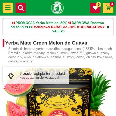
0
0
PROMOCJA Yerba Mate do -50%
DARMOWA Dostawa
od 45,99 zł
Dodatkowy RABAT do -20%
KOD RABATOWY:
SALE20
Yerba Mate Green Melon de Guava
Składniki: herbata yerba mate (Ilex paraguariensis) 88,5% - kraj poch.
Brazylia, skórka cytryny, melon suszony owoc 2%, guawa suszony
owoc 2%, owoc chlebowca, ananas suszony owoc, chipsy kokosowe,
naturalny aromat.
8 osób
ogląda ten produkt
Kup go zanim się wyprzeda!