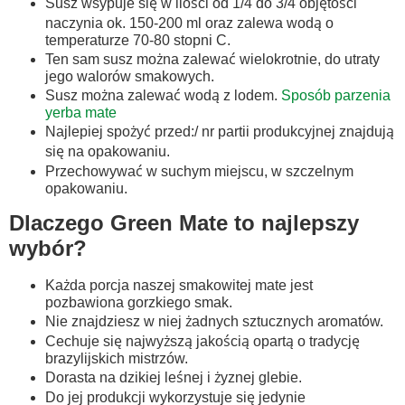
Susz wsypuje się w ilości od 1/4 do 3/4 objętości
naczynia ok. 150-200 ml oraz zalewa wodą o
temperaturze 70-80 stopni C.
Ten sam susz można zalewać wielokrotnie, do utraty
jego walorów smakowych.
Susz można zalewać wodą z lodem.
Sposób parzenia
yerba mate
Najlepiej spożyć przed:/ nr partii produkcyjnej znajdują
się na opakowaniu.
Przechowywać w suchym miejscu, w szczelnym
opakowaniu.
Dlaczego Green Mate to najlepszy
wybór?
Każda porcja naszej smakowitej mate jest
pozbawiona gorzkiego smak.
Nie znajdziesz w niej żadnych sztucznych aromatów.
Cechuje się najwyższą jakością opartą o tradycję
brazylijskich mistrzów.
Dorasta na dzikiej leśnej i żyznej glebie.
Do jej produkcji wykorzystuje się jedynie