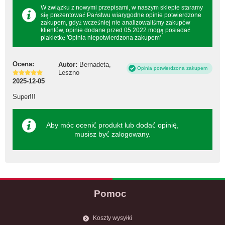
W związku z nowymi przepisami, w naszym sklepie staramy
się prezentować Państwu wiarygodne opinie potwierdzone
zakupem, gdyż wcześniej nie analizowaliśmy zakupów
klientów, opinie dodane przed 05.2022 mogą posiadać
plakietkę 'Opinia niepotwierdzona zakupem'
Ocena:
Autor:
Bernadeta,
Opinia potwierdzona zakupem
Leszno
2025-12-05
Super!!!
Aby móc ocenić produkt lub dodać opinię,
musisz być
zalogowany
.
Pomoc
Koszty wysyłki