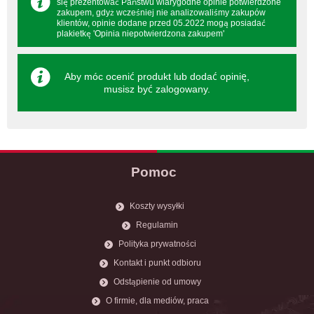
się prezentować Państwu wiarygodne opinie potwierdzone
zakupem, gdyż wcześniej nie analizowaliśmy zakupów
klientów, opinie dodane przed 05.2022 mogą posiadać
plakietkę 'Opinia niepotwierdzona zakupem'
Aby móc ocenić produkt lub dodać opinię,
musisz być
zalogowany
.
Pomoc
Koszty wysyłki
Regulamin
Polityka prywatności
Kontakt i punkt odbioru
Odstąpienie od umowy
O firmie, dla mediów, praca