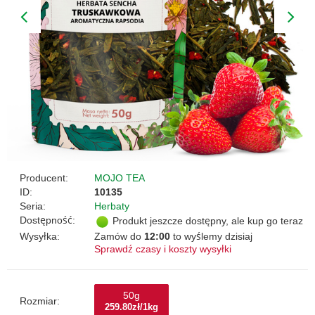
Producent:
MOJO TEA
ID:
10135
Seria:
Herbaty
Dostępność:
Produkt jeszcze dostępny, ale kup go teraz
Wysyłka:
Zamów do
12:00
to wyślemy dzisiaj
Sprawdź czasy i koszty wysyłki
50g
Rozmiar:
259.80zł/1kg