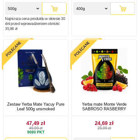
500g
400g
Najniższa cena produktu w okresie 30
dni przed wprowadzeniem obniżki:
35,86 zł
Zestaw Yerba Mate Yacuy Pure
Yerba mate Monte Verde
Leaf 500g unsmoked
SABROSO RASBERRY
47,49 zł
24,69 zł
49,99 zł
25,99 zł
9080
PKT