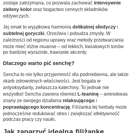
zostaje zatrzymana, co pozwala zachować
intensywnie
zielony kolor
oraz bogactwo cennych składników
odżywczych.
Jej smak to wyjątkowa harmonia
delikatnej słodyczy
i
subtelnej goryczki
. Orzeźwia i pobudza zmysły. W
zależności od regionu uprawy oraz metody przetwarzania
może mieć różne niuanse – od lekkich, kwiatowych tonów
po bardziej wyraziste, trawiaste akcenty.
Dlaczego warto pić senchę?
Sencha to nie tylko przyjemność dla podniebienia, ale także
skarb zdrowotnych właściwości. Jest bogata w
antyoksydanty, zwłaszcza katechiny. To jednak nie
wszystko! Sencha zawiera również
L-teaninę
– aminokwas
znany ze swojego działania
relaksującego
i
poprawiającego koncentrację
. Filiżanka tej herbaty może
jednocześnie redukować stres i zwiększać efektywność
podczas pracy czy nauki.
Jak zaparzyć idealną filiżankę