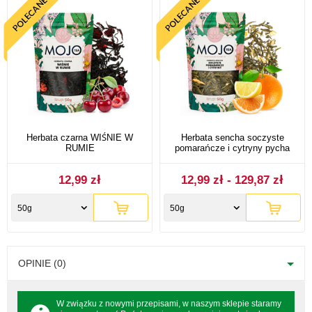
Herbata czarna WIŚNIE W
Herbata sencha soczyste
RUMIE
pomarańcze i cytryny pycha
12,99 zł
12,99 zł - 129,87 zł
50g
50g
OPINIE (0)
W związku z nowymi przepisami, w naszym sklepie staramy