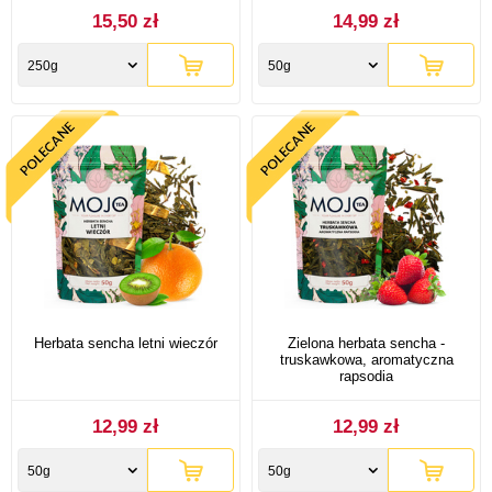
15,50 zł
14,99 zł
250g
50g
Herbata sencha letni wieczór
Zielona herbata sencha -
truskawkowa, aromatyczna
rapsodia
12,99 zł
12,99 zł
50g
50g