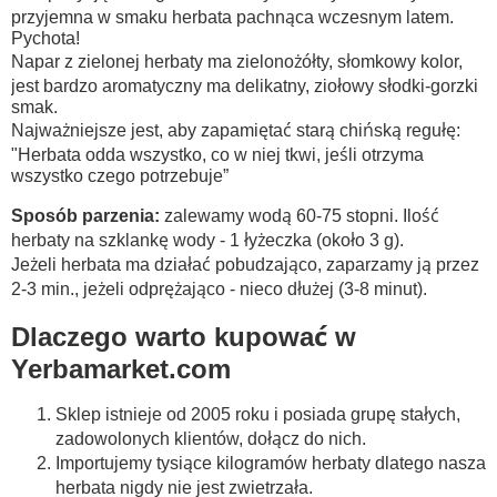
przyjemna w smaku herbata pachnąca wczesnym latem.
Pychota!
Napar z zielonej herbaty ma zielonożółty, słomkowy kolor,
jest bardzo aromatyczny ma delikatny, ziołowy słodki-gorzki
smak.
Najważniejsze jest, aby zapamiętać starą chińską regułę:
"Herbata odda wszystko, co w niej tkwi, jeśli otrzyma
wszystko czego potrzebuje”
Sposób parzenia:
zalewamy wodą 60-75 stopni. Ilość
herbaty na szklankę wody - 1 łyżeczka (około 3 g).
Jeżeli herbata ma działać pobudzająco, zaparzamy ją przez
2-3 min., jeżeli odprężająco - nieco dłużej (3-8 minut).
Dlaczego warto kupować w
Yerbamarket.com
Sklep istnieje od 2005 roku i posiada grupę stałych,
zadowolonych klientów, dołącz do nich.
Importujemy tysiące kilogramów herbaty dlatego nasza
herbata nigdy nie jest zwietrzała.