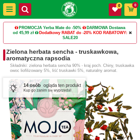
0
0
PROMOCJA Yerba Mate do -50%
DARMOWA Dostawa
od 45,99 zł
Dodatkowy RABAT do -20%
KOD RABATOWY:
SALE20
Zielona herbata sencha - truskawkowa,
aromatyczna rapsodia
Składniki: zielona herbata sencha 90% - kraj poch. Chiny, truskawka
owoc liofilizowany 5%, liść truskawki 5%, naturalny aromat.
14 osób
ogląda ten produkt
Kup go zanim się wyprzeda!