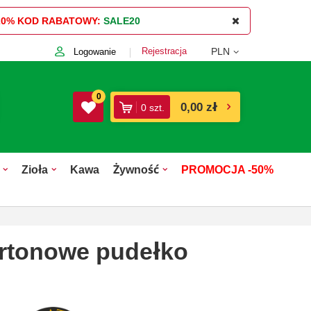
20%
KOD RABATOWY:
SALE20
Rejestracja
PLN
Logowanie
0
0,00 zł
0
szt.
Zioła
Kawa
Żywność
PROMOCJA -50%
kartonowe pudełko