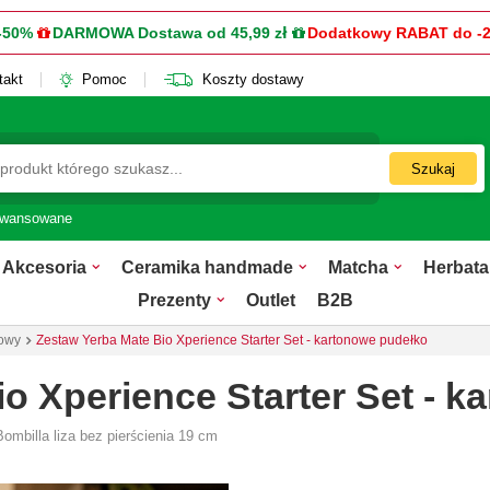
-50%
DARMOWA Dostawa od 45,99 zł
Dodatkowy RABAT do -
takt
Pomoc
Koszty dostawy
Szukaj
awansowane
Akcesoria
Ceramika handmade
Matcha
Herbata
Prezenty
Outlet
B2B
towy
Zestaw Yerba Mate Bio Xperience Starter Set - kartonowe pudełko
o Xperience Starter Set - 
mbilla liza bez pierścienia 19 cm