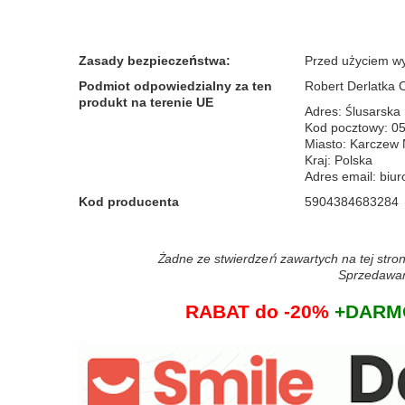
Zasady bezpieczeństwa
:
Przed użyciem wy
Podmiot odpowiedzialny za ten
Robert Derlatka
produkt na terenie UE
Adres: Ślusarska
Kod pocztowy: 0
Miasto: Karcze
Kraj: Polska
Adres email: bi
Kod producenta
5904384683284
Żadne ze stwierdzeń zawartych na tej stron
Sprzedawane
RABAT do -20%
+DARMO