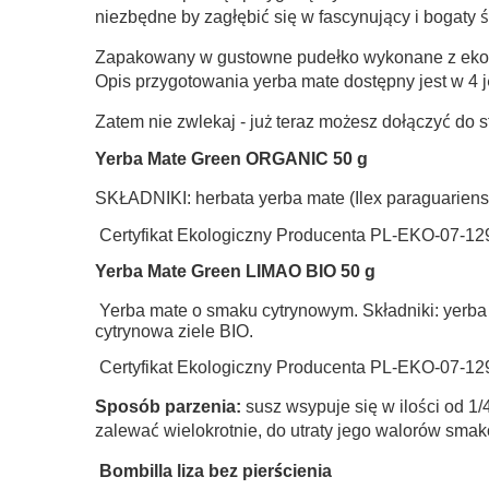
niezbędne by zagłębić się w fascynujący i bogaty 
Zapakowany w gustowne pudełko wykonane z ekolog
Opis przygotowania yerba mate dostępny jest w 4
Zatem nie zwlekaj - już teraz możesz dołączyć do 
Yerba Mate Green ORGANIC 50 g
SKŁADNIKI:
herbata yerba mate (Ilex paraguariens
Certyfikat Ekologiczny Producenta PL-EKO-07-12
Yerba Mate Green LIMAO BIO 50 g
Yerba mate o smaku cytrynowym. Składniki: yerba m
cytrynowa ziele BIO.
Certyfikat Ekologiczny Producenta PL-EKO-07-12
Sposób parzenia:
susz wsypuje się w ilości od 1
zalewać wielokrotnie, do utraty jego walorów sm
Bombilla liza bez pierścienia