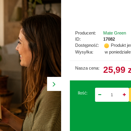
Producent:
Mate Green
ID:
17082
Dostępność:
Produkt je
Wysyłka:
w poniedział
25,99 
Nasza cena:
Ilość: