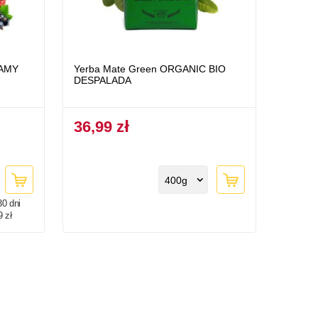
EAMY
Yerba Mate Green ORGANIC BIO
DESPALADA
36,99 zł
400g
30 dni
9 zł