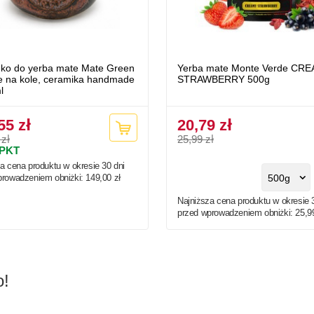
ko do yerba mate Mate Green
Yerba mate Monte Verde CR
e na kole, ceramika handmade
STRAWBERRY 500g
l
55 zł
20,79 zł
 zł
25,99 zł
PKT
a cena produktu w okresie 30 dni
prowadzeniem obniżki:
149,00 zł
500g
Najniższa cena produktu w okresie 
przed wprowadzeniem obniżki:
25,9
o!