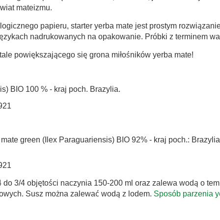
świat mateizmu.
icznego papieru, starter yerba mate jest prostym rozwiązani
 językach nadrukowanych na opakowanie. Próbki z terminem waż
stale powiększającego się grona miłośników yerba mate!
is) BIO 100
% - kraj poch. Brazylia.
921
ate green (Ilex Paraguariensis) BIO 92% - kraj poch.: Brazyli
921
/4 do 3/4 objętości naczynia 150-200 ml oraz zalewa wodą o te
akowych. Susz można zalewać wodą z lodem.
Sposób parzenia y