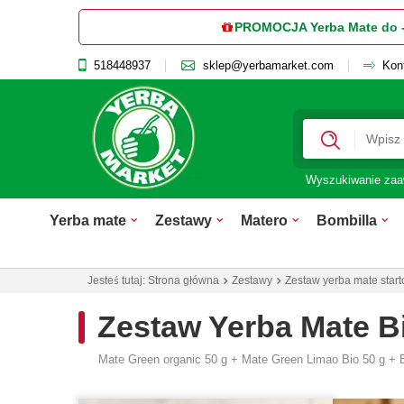
PROMOCJA Yerba Mate do 
518448937
sklep@yerbamarket.com
Kon
Wyszukiwanie za
Yerba mate
Zestawy
Matero
Bombilla
Jesteś tutaj:
Strona główna
Zestawy
Zestaw yerba mate star
Zestaw Yerba Mate Bi
Mate Green organic 50 g + Mate Green Limao Bio 50 g + Bo