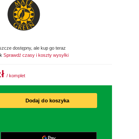
szcze dostępny, ale kup go teraz
ek
Sprawdź czasy i koszty wysyłki
zł
/
komplet
Dodaj do koszyka