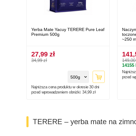
Yerba Mate Yacuy TERERE Pure Leaf
Naczyn
Premium 500g
toczon
~250 m
27,99 zł
141,
34,99 zł
149,00
14155
Najniższ
500g
przed w
Najniższa cena produktu w okresie 30 dni
przed wprowadzeniem obniżki:
34,99 zł
TERERE – yerba mate na zimn