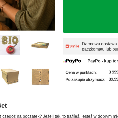
Darmowa dostawa
paczkomatu lub pu
PayPo - kup ter
3 999
Cena w punktach:
39,99
Po zakupie otrzymasz:
Set
czegoś na początek? Jeżeli tak, to trafiłeś, jesteś w dobrym m