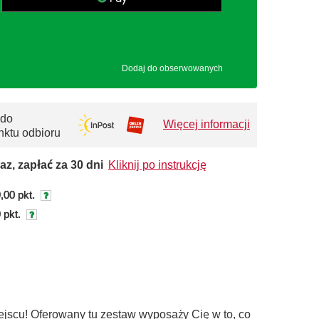
Dodaj do obserwowanych
 do
Więcej informacji
nktu odbioru
az, zapłać za 30 dni
Kliknij po instrukcję
,00 pkt.
 pkt.
iejscu! Oferowany tu zestaw wyposaży Cię w to, co