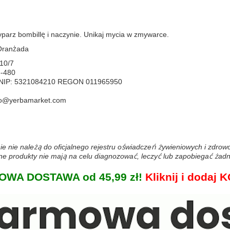
parz bombillę i naczynie. Unikaj mycia w zmywarce.
 Oranżada
 10/7
5-480
w NIP: 5321084210 REGON 011965950
uro@yerbamarket.com
ie nie należą do oficjalnego rejestru oświadczeń żywieniowych i zdro
 produkty nie mają na celu diagnozować, leczyć lub zapobiegać żadn
WA DOSTAWA od 45,99 zł!
Kliknij i doda