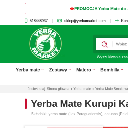
PROMOCJA Yerba Mate do 
518448937
sklep@yerbamarket.com
Kon
Wyszukiwanie za
Yerba mate
Zestawy
Matero
Bombilla
Jesteś tutaj:
Strona główna
Yerba mate
Yerba Mate Smakow
Yerba Mate Kurupi K
Składniki: yerba mate (Ilex Paraguariensis), catuaba (Psi