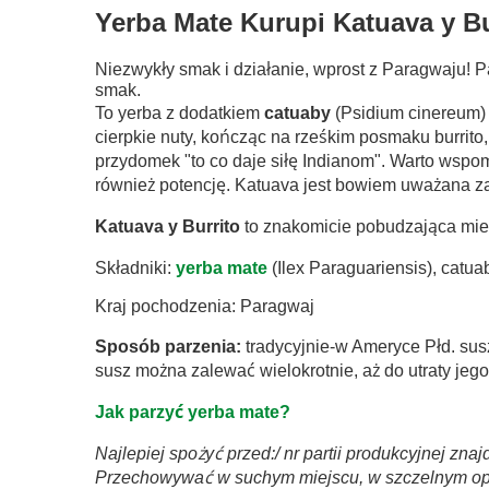
Yerba Mate Kurupi Katuava y Bur
Niezwykły smak i działanie, wprost z Paragwaju! 
smak.
To yerba z dodatkiem
catuaby
(Psidium cinereum)
cierpkie nuty, kończąc na rześkim posmaku burrito
przydomek "to co daje siłę Indianom". Warto wspo
również potencję. Katuava jest bowiem uważana za 
Katuava y Burrito
to znakomicie pobudzająca mie
Składniki:
yerba mate
(Ilex Paraguariensis), catua
Kraj pochodzenia: Paragwaj
Sposób parzenia:
tradycyjnie-w Ameryce Płd. susz
susz można zalewać wielokrotnie, aż do utraty j
Jak parzyć yerba mate?
Najlepiej spożyć przed:/ nr partii produkcyjnej zna
Przechowywać w suchym miejscu, w szczelnym o