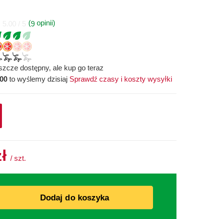
(
opinii)
9
5.00 / 5
szcze dostępny, ale kup go teraz
:00
to wyślemy dzisiaj
Sprawdź czasy i koszty wysyłki
zł
/
szt.
Dodaj do koszyka