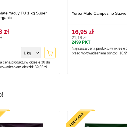
Mate Yacuy PU 1 kg Super
Yerba Mate Campesino Suave
Organic
3 zł
16,95 zł
ł
21,19 zł
2499
PKT
Najniższa cena produktu w okresie 
1 kg
przed wprowadzeniem obniżki:
16,9
a cena produktu w okresie 30 dni
prowadzeniem obniżki:
59,55 zł
o!