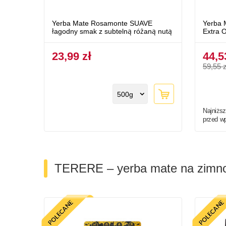
Yerba Mate Rosamonte SUAVE
Yerba 
łagodny smak z subtelną różaną nutą
Extra 
23,99 zł
44,5
59,55 z
500g
Najniższ
przed w
TERERE – yerba mate na zimn