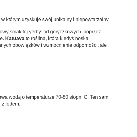
w którym uzyskuje swój unikalny i niepowtarzalny
kowy smak tej yerby: od goryczkowych, poprzez
te.
Katuava
to roślina, która kiedyś nosiła
iennych obowiązków i wzmocnienie odporności, ale
alewa wodą o temperaturze 70-80 stopni C. Ten sam
 z lodem.