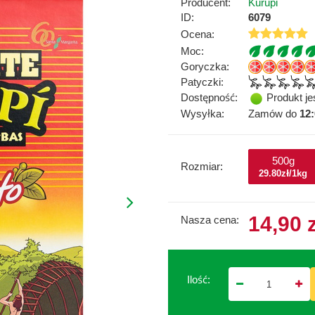
Producent:
Kurupi
ID:
6079
Ocena:
Moc:
Goryczka:
Patyczki:
Dostępność:
Produkt je
Wysyłka:
Zamów do
12
500g
Rozmiar:
29.80zł/1kg
14,90 
Nasza cena:
Ilość: