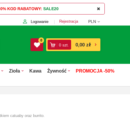
20%
KOD RABATOWY:
SALE20
Rejestracja
PLN
Logowanie
0
0,00 zł
0
szt.
Zioła
Kawa
Żywność
PROMOCJA -50%
tkiem catuaby oraz burrito.