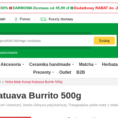
-50%
DARMOWA Dostawa od 45,99 zł
Dodatkowy RABAT do -
takt
Pomoc
Koszty dostawy
Szukaj
awansowane
Akcesoria
Ceramika handmade
Matcha
Herbata
Prezenty
Outlet
B2B
e
Yerba Mate Kurupi Katuava Burrito 500g
atuava Burrito 500g
dium cinereum), burrito (Aloysia polystachya). Paragwajska yerba mate z doda