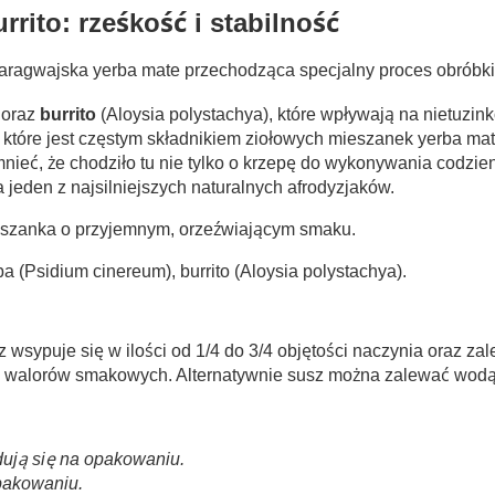
rito: rześkość i stabilność
Paragwajska yerba mate przechodząca specjalny proces obróbki 
 oraz
burrito
(Aloysia polystachya), które wpływają na nietuzin
, które jest częstym składnikiem ziołowych mieszanek yerba ma
mnieć, że chodziło tu nie tylko o krzepę do wykonywania codz
jeden z najsilniejszych naturalnych afrodyzjaków.
szanka o przyjemnym, orzeźwiającym smaku.
ba (Psidium cinereum), burrito (Aloysia polystachya).
 wsypuje się w ilości od 1/4 do 3/4 objętości naczynia oraz z
ego walorów smakowych. Alternatywnie susz można zalewać wodą
jdują się na opakowaniu.
pakowaniu.