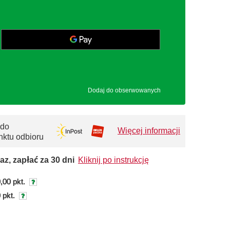
Dodaj do obserwowanych
 do
Więcej informacji
nktu odbioru
az, zapłać za 30 dni
Kliknij po instrukcję
,00 pkt.
 pkt.