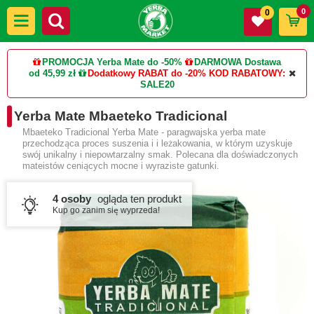
0
0
PROMOCJA Yerba Mate do -50%
DARMOWA Dostawa
od 45,99 zł
Dodatkowy RABAT do -20%
KOD RABATOWY:
SALE20
Yerba Mate Mbaeteko Tradicional
Mbaeteko Tradicional Yerba Mate - paragwajska yerba mate
przechodząca proces suszenia i i leżakowania, w którym uzyskuje
swój unikalny i niepowtarzalny smak. Polecana dla doświadczonych
mateistów ceniących mocne i wyraziste gatunki.
4 osoby
ogląda ten produkt
Kup go zanim się wyprzeda!