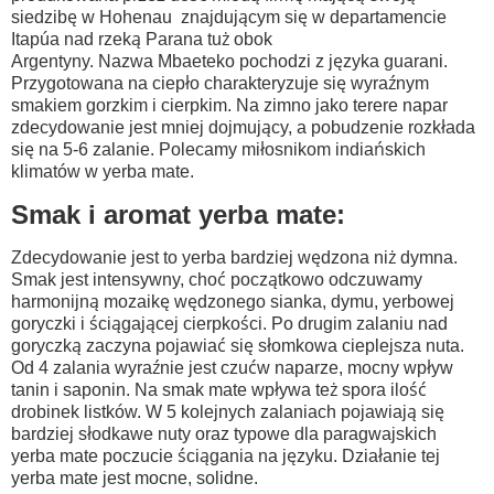
siedzibę w Hohenau znajdującym się w departamencie
Itapúa nad rzeką Parana tuż obok
Argentyny. Nazwa Mbaeteko pochodzi z języka guarani.
Przygotowana na ciepło charakteryzuje się
wyraźnym
smakiem gorzkim i cierpkim. Na zimno jako terere napar
zdecydowanie jest mniej dojmujący, a pobudzenie rozkłada
się na 5-6 zalanie. Polecamy miłosnikom indiańskich
klimatów w yerba mate.
Smak i aromat yerba mate:
Zdecydowanie jest to yerba bardziej wędzona niż dymna.
Smak jest intensywny, choć początkowo odczuwamy
harmonijną mozaikę wędzonego sianka, dymu, yerbowej
goryczki i ściągającej cierpkości. Po drugim zalaniu nad
goryczką zaczyna pojawiać się słomkowa cieplejsza nuta.
Od 4 zalania wyraźnie jest czućw naparze, mocny wpływ
tanin i saponin. Na smak mate wpływa też spora ilość
drobinek listków. W 5 kolejnych zalaniach pojawiają się
bardziej słodkawe nuty oraz typowe dla paragwajskich
yerba mate poczucie ściągania na języku. Działanie tej
yerba mate jest mocne, solidne.