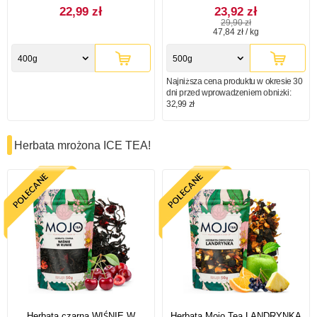
22,99 zł
23,92 zł
29,90 zł
47,84 zł / kg
400g
500g
Najniższa cena produktu w okresie 30
dni przed wprowadzeniem obniżki:
32,99 zł
Herbata mrożona ICE TEA!
Herbata czarna WIŚNIE W
Herbata Mojo Tea LANDRYNKA