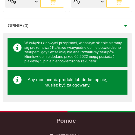
250g
50g
OPINIE (0)
W związku z nowymi przepisami, w naszym sklepie staramy
się prezentować Państwu wiarygodne opinie potwierdzone
zakupem, gdyż wcześniej nie analizowaliśmy zakupów
klientów, opinie dodane przed 05.2022 mogą posiadać
plakietkę 'Opinia niepotwierdzona zakupem'
Aby móc ocenić produkt lub dodać opinię,
musisz być
zalogowany
.
Pomoc