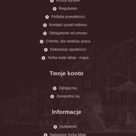
Koszty wysyłki
Regulamin
Polityka prywatności
Kontakt i punkt odbioru
Odstąpienie od umowy
O firmie, dla mediów, praca
Deklaracje zgodności
Yerba mate sklep - mapa
Twoje konto
Zaloguj się
Zarejestruj się
Informacje
Hurtownia
Najlepsza Yerba Mate