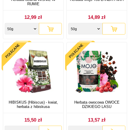
RUMIE
12,99 zł
14,89 zł
50g
50g
HIBISKUS (Hibiscus) - kwiat,
Herbata owocowa OWOCE
herbata z hibiskusa
DZIKIEGO LASU
15,50 zł
13,57 zł