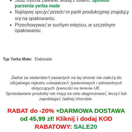
Susz można zalewać wodą z lodem.
Sposób
parzenia yerba mate
Najlepiej spożyć przed:/ nr partii produkcyjnej znajdują
się na opakowaniu.
Przechowywać w suchym miejscu, w szczelnym
opakowaniu.
Typ Yerba Mate
:
Elaborada
Żadne ze stwierdzeń zawartych na tej stronie nie należą do
oficjalnego rejestru oświadczeń żywieniowych i zdrowotnych
dotyczących żywności na terenie UE.
Sprzedawane produkty nie mają na celu diagnozować, leczyć lub
zapobiegać żadnej chorobie.
RABAT do -20%
+DARMOWA DOSTAWA
od 45,99 zł!
Kliknij i dodaj KOD
RABATOWY:
SALE20