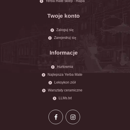
Yerba mate sklep - mapa
Twoje konto
Zaloguj się
Zarejestruj się
Informacje
Hurtownia
Najlepsza Yerba Mate
Leksykon ziół
Warsztaty ceramiczne
LLMs.txt