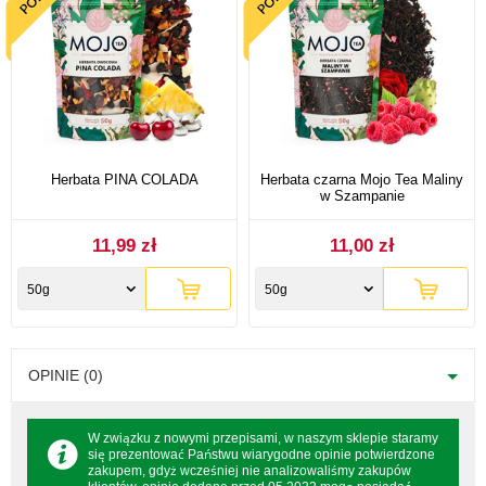
Herbata PINA COLADA
Herbata czarna Mojo Tea Maliny
w Szampanie
11,99 zł
11,00 zł
50g
50g
OPINIE (0)
W związku z nowymi przepisami, w naszym sklepie staramy
się prezentować Państwu wiarygodne opinie potwierdzone
zakupem, gdyż wcześniej nie analizowaliśmy zakupów