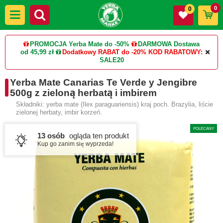
0
0
PROMOCJA Yerba Mate do -50%
DARMOWA Dostawa
od 45,99 zł
Dodatkowy RABAT do -20%
KOD RABATOWY:
SALE20
Yerba Mate Canarias Te Verde y Jengibre
500g z zieloną herbatą i imbirem
Składniki: yerba mate (Ilex paraguariensis) kraj poch. Brazylia, liście
zielonej herbaty, imbir korzeń.
POLECANY
13 osób
ogląda ten produkt
Kup go zanim się wyprzeda!