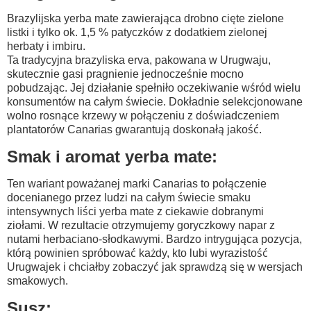
Brazylijska yerba mate zawierająca
drobno cięte zielone
listki
i tylko ok. 1,5 % patyczków z dodatkiem zielonej
herbaty i imbiru.
Ta tradycyjna brazyliska erva, pakowana w Urugwaju,
skutecznie gasi pragnienie jednocześnie mocno
pobudzając. Jej działanie spełniło oczekiwanie wśród wielu
konsumentów na całym świecie. Dokładnie selekcjonowane
wolno rosnące krzewy w połączeniu z doświadczeniem
plantatorów Canarias gwarantują doskonałą jakość.
Smak i aromat yerba mate:
Ten wariant poważanej marki Canarias to połączenie
docenianego przez ludzi na całym świecie smaku
intensywnych liści yerba mate z ciekawie dobranymi
ziołami. W rezultacie otrzymujemy goryczkowy napar z
nutami herbaciano-słodkawymi. Bardzo intrygująca pozycja,
którą powinien spróbować każdy, kto lubi wyrazistość
Urugwajek i chciałby zobaczyć jak sprawdzą się w wersjach
smakowych.
Susz: