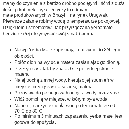
mamy do czynienia z bardzo drobno
pociętymi liśćmi z dużą
ilością drobinek i pyłu. Dotyczy to odmian
mate
produkowanych w Brazylii na rynek Urugwaju.
Pierwsze zalanie robimy wodą o
temperaturze pokojowej.
Dzięki temu schematowi tak przyrządzana
yerbamate
będzie dłużej utrzymywać swój smak i aromat
Nasyp Yerba Mate zapełniając naczynie do 3/4 jego
objętości.
Połóż dłoń na wylocie matera zasłaniając go dłonią.
Przesyp susz tak by znalazł się po jednej stronie
matera.
Nalej trochę zimnej wody, kierując jej strumień w
miejsce między
susz a ściankę matera.
Pozostaw do pełnego wchłonięcia wody przez susz.
Włóż bombillę w miejsce, w którym była woda.
Napełnij naczynie ciepłą wodą o temperaturze od
70°C do 80°C
Po minimum 3 minutach zaparzania, yerba mate jest
gotowa do spożycia.