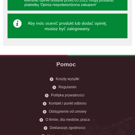
klientów, opinie dodane przed 05.2022 mogą posiadać
plakietkę 'Opinia niepotwierdzona zakupem'
Aby móc ocenić produkt lub dodać opinię,
musisz być
zalogowany
.
Pomoc
Koszty wysyłki
Regulamin
Polityka prywatności
Kontakt i punkt odbioru
Odstąpienie od umowy
O firmie, dla mediów, praca
Deklaracje zgodności