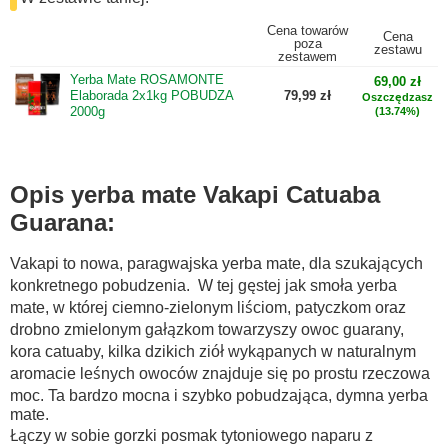
Cena towarów
Cena
poza
zestawu
zestawem
Yerba Mate ROSAMONTE
69,00 zł
Elaborada 2x1kg POBUDZA
79,99 zł
Oszczędzasz
2000g
(13.74%)
Opis yerba mate Vakapi Catuaba
Guarana:
Vakapi to nowa, paragwajska yerba mate, dla szukających
konkretnego pobudzenia. W tej gęstej jak smoła yerba
mate, w której ciemno-zielonym liściom, patyczkom oraz
drobno zmielonym gałązkom towarzyszy owoc guarany,
kora catuaby, kilka dzikich ziół wykąpanych w naturalnym
aromacie leśnych owoców znajduje się po prostu rzeczowa
moc. Ta bardzo mocna i szybko pobudzająca, dymna yerba
mate.
Łączy w sobie gorzki posmak tytoniowego naparu z