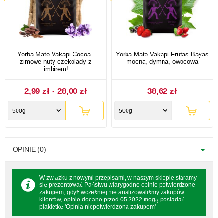
Yerba Mate Vakapi Cocoa -
Yerba Mate Vakapi Frutas Bayas
zimowe nuty czekolady z
mocna, dymna, owocowa
imbirem!
2,99 zł - 28,00 zł
38,62 zł
500g
500g
OPINIE (0)
W związku z nowymi przepisami, w naszym sklepie staramy
się prezentować Państwu wiarygodne opinie potwierdzone
zakupem, gdyż wcześniej nie analizowaliśmy zakupów
klientów, opinie dodane przed 05.2022 mogą posiadać
plakietkę 'Opinia niepotwierdzona zakupem'