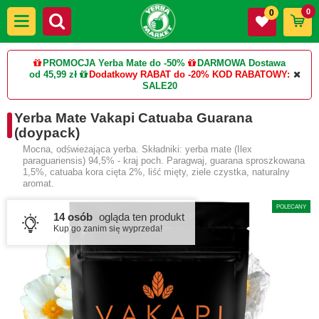
0
0
PROMOCJA Yerba Mate do -50%
DARMOWA Dostawa
od 45,99 zł
Dodatkowy RABAT do -20%
KOD RABATOWY:
SALE20
Yerba Mate Vakapi Catuaba Guarana
(doypack)
Mocna, odświeżająca yerba. Składniki: yerba mate (Ilex
paraguariensis) 94,5% - kraj poch. Paragwaj, guarana sproszkowana
1,5%, catuaba kora cięta 2%, liść mięty, ziele czystka, naturalny
aromat.
POLECANY
14 osób
ogląda ten produkt
Kup go zanim się wyprzeda!