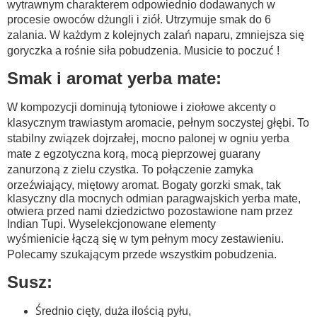
wytrawnym charakterem odpowiednio dodawanych w
procesie owoców dżungli i ziół. Utrzymuje smak do 6
zalania. W każdym z kolejnych zalań naparu, zmniejsza się
goryczka a rośnie siła pobudzenia. Musicie to poczuć !
Smak i aromat yerba mate:
W kompozycji dominują tytoniowe i ziołowe akcenty o
klasycznym trawiastym aromacie, pełnym soczystej głębi. To
stabilny związek dojrzałej, mocno palonej w ogniu yerba
mate z egzotyczna korą, mocą pieprzowej guarany
zanurzoną z zielu czystka. To połączenie zamyka
orzeźwiający, miętowy aromat. Bogaty gorzki smak, tak
klasyczny dla mocnych odmian paragwajskich yerba mate,
otwiera przed nami dziedzictwo pozostawione nam przez
Indian Tupi. Wyselekcjonowane elementy
wyśmienicie łączą się w tym pełnym mocy zestawieniu.
Polecamy szukającym przede wszystkim pobudzenia.
Susz:
Średnio cięty, duża ilością pyłu,