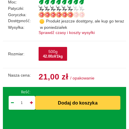
Moc:
Patyczki:
Goryczka:
Dostępność:
Produkt jeszcze dostępny, ale kup go teraz
Wysyłka:
w poniedziałek
Sprawdź czasy i koszty wysyłki
500g
Rozmiar:
42.00zł/1kg
21,00 zł
Nasza cena:
/
opakowanie
Ilość:
Dodaj do koszyka