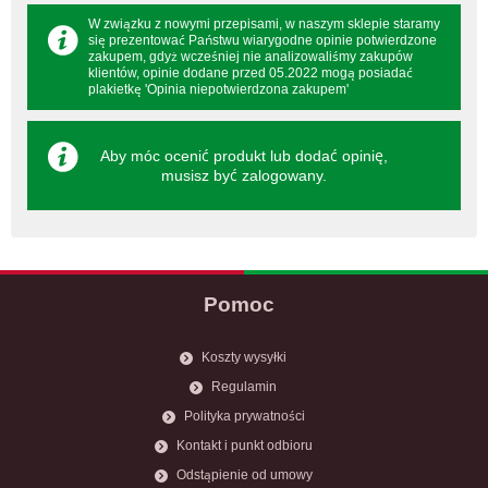
W związku z nowymi przepisami, w naszym sklepie staramy
się prezentować Państwu wiarygodne opinie potwierdzone
zakupem, gdyż wcześniej nie analizowaliśmy zakupów
klientów, opinie dodane przed 05.2022 mogą posiadać
plakietkę 'Opinia niepotwierdzona zakupem'
Aby móc ocenić produkt lub dodać opinię,
musisz być
zalogowany
.
Pomoc
Koszty wysyłki
Regulamin
Polityka prywatności
Kontakt i punkt odbioru
Odstąpienie od umowy