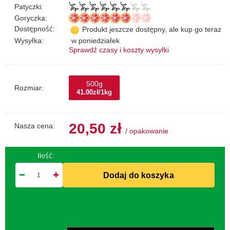
Patyczki:
Goryczka:
Dostępność:
Produkt jeszcze dostępny, ale kup go teraz
Wysyłka:
w poniedziałek
Sprawdź czasy i koszty wysyłki
500g
Rozmiar:
41.00zł/1kg
20,50 zł
Nasza cena:
/
opakowanie
Ilość:
Dodaj do koszyka