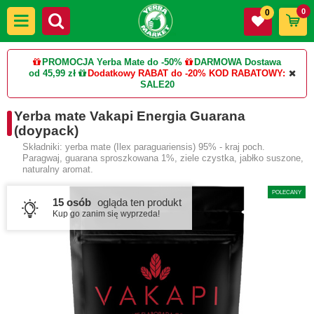
0
0
PROMOCJA Yerba Mate do -50%
DARMOWA Dostawa
od 45,99 zł
Dodatkowy RABAT do -20%
KOD RABATOWY:
SALE20
Yerba mate Vakapi Energia Guarana
(doypack)
Składniki: yerba mate (Ilex paraguariensis) 95% - kraj poch.
Paragwaj, guarana sproszkowana 1%, ziele czystka, jabłko suszone,
naturalny aromat.
POLECANY
15 osób
ogląda ten produkt
Kup go zanim się wyprzeda!