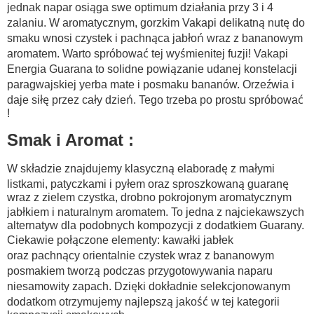
jednak napar osiąga swe optimum działania przy 3 i 4
zalaniu. W aromatycznym, gorzkim Vakapi delikatną nutę do
smaku wnosi czystek i pachnąca jabłoń wraz z bananowym
aromatem. Warto spróbować tej wyśmienitej fuzji! Vakapi
Energia Guarana to solidne powiązanie udanej konstelacji
paragwajskiej yerba mate i posmaku bananów. O
rzeźwia i
daje siłę przez cały dzień. Tego trzeba po prostu spróbować
!
Smak i Aromat :
W składzie znajdujemy klasyczną elaboradę z małymi
listkami, patyczkami i pyłem oraz sproszkowaną guaranę
wraz z zielem czystka, drobno pokrojonym aromatycznym
jabłkiem i naturalnym aromatem. To jedna z najciekawszych
alternatyw dla podobnych kompozycji z dodatkiem Guarany.
Ciekawie połączone elementy: kawałki jabłek
oraz pachnący orientalnie czystek wraz z bananowym
posmakiem tworzą podczas przygotowywania naparu
niesamowity zapach. Dzięki dokładnie selekcjonowanym
dodatkom otrzymujemy najlepszą jakość w tej kategorii