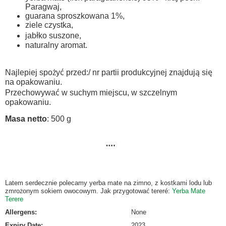
Paragwaj,
guarana sproszkowana 1%,
ziele czystka,
jabłko suszone,
naturalny aromat.
Najlepiej spożyć przed:/ nr partii produkcyjnej znajdują się
na opakowaniu.
Przechowywać w suchym miejscu, w szczelnym
opakowaniu.
Masa netto
: 500 g
Latem serdecznie polecamy yerba mate na zimno, z kostkami lodu lub
zmrożonym sokiem owocowym. Jak przygotować tereré:
Yerba Mate
Terere
Allergens
:
None
Expiry Date
:
2023