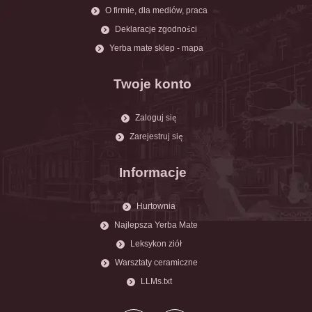
O firmie, dla mediów, praca
Deklaracje zgodności
Yerba mate sklep - mapa
Twoje konto
Zaloguj się
Zarejestruj się
Informacje
Hurtownia
Najlepsza Yerba Mate
Leksykon ziół
Warsztaty ceramiczne
LLMs.txt