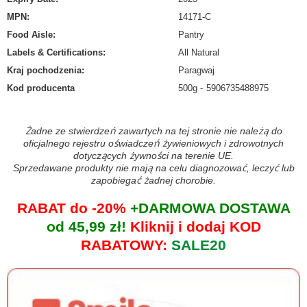
MPN
:
14171-C
Food Aisle
:
Pantry
Labels & Certifications
:
All Natural
Kraj pochodzenia
:
Paragwaj
Kod producenta
500g
5906735488975
Żadne ze stwierdzeń zawartych na tej stronie nie należą do
oficjalnego rejestru oświadczeń żywieniowych i zdrowotnych
dotyczących żywności na terenie UE.
Sprzedawane produkty nie mają na celu diagnozować, leczyć lub
zapobiegać żadnej chorobie.
RABAT do -20%
+DARMOWA DOSTAWA
od 45,99 zł!
Kliknij i dodaj KOD
RABATOWY:
SALE20