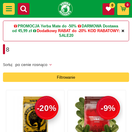
0
0
PROMOCJA Yerba Mate do -50%
DARMOWA Dostawa
od 45,99 zł
Dodatkowy RABAT do -20%
KOD RABATOWY:
SALE20
8
po cenie rosnąco
Sortuj
Filtrowanie
-20%
-9%