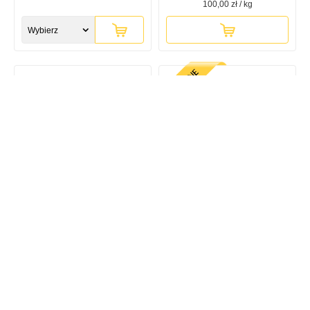
100,00 zł / kg
Wybierz
rozmiar
Yerba Mate El Pajaro
Yerba Mate El Pajaro Limon
Maracuya
7,52 zł - 49,90 zł
13,78 zł - 63,77 zł
Wybierz
Wybierz
rozmiar
rozmiar