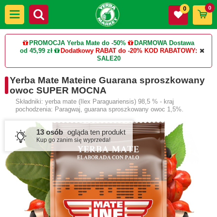
0
0
PROMOCJA Yerba Mate do -50%
DARMOWA Dostawa
od 45,99 zł
Dodatkowy RABAT do -20%
KOD RABATOWY:
SALE20
Yerba Mate Mateine Guarana sproszkowany
owoc SUPER MOCNA
Składniki: yerba mate (Ilex Paraguariensis) 98,5 % - kraj
pochodzenia: Paragwaj, guarana sproszkowany owoc 1,5%.
13 osób
ogląda ten produkt
Kup go zanim się wyprzeda!