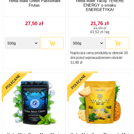
Yerba Mate Green Passionate
Yerba Mate Yacuy TERERE
Frutas
ENERGY o smaku
ENERGETYKA!
27,50 zł
21,76 zł
31,99 zł
43,52 zł / kg
500g
500g
Najniższa cena produktu w okresie 30
dni przed wprowadzeniem obniżki:
31,99 zł