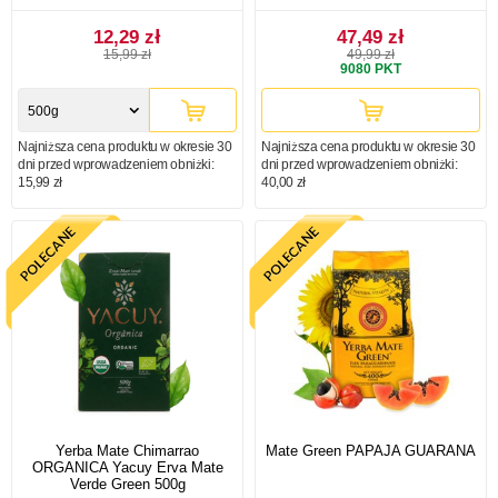
12,29 zł
47,49 zł
15,99 zł
49,99 zł
9080
PKT
500g
Najniższa cena produktu w okresie 30
Najniższa cena produktu w okresie 30
dni przed wprowadzeniem obniżki:
dni przed wprowadzeniem obniżki:
15,99 zł
40,00 zł
Yerba Mate Chimarrao
Mate Green PAPAJA GUARANA
ORGANICA Yacuy Erva Mate
Verde Green 500g