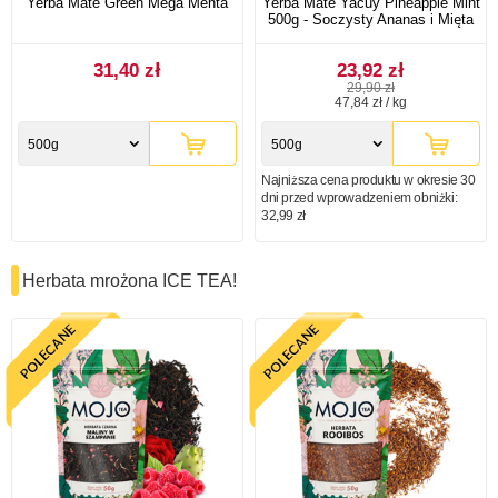
Yerba Mate Green Mega Menta
Yerba Mate Yacuy Pineapple Mint
500g - Soczysty Ananas i Mięta
31,40 zł
23,92 zł
29,90 zł
47,84 zł / kg
500g
500g
Najniższa cena produktu w okresie 30
dni przed wprowadzeniem obniżki:
32,99 zł
Herbata mrożona ICE TEA!