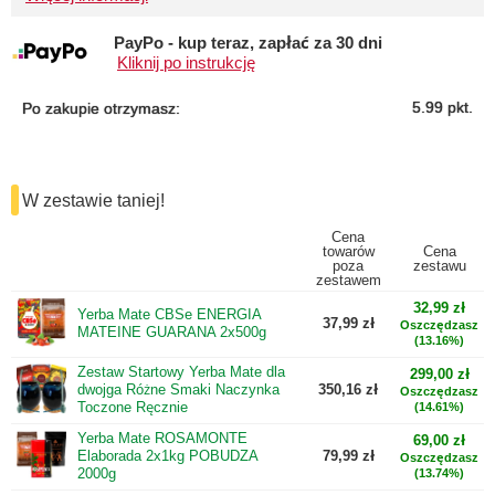
PayPo - kup teraz, zapłać za 30 dni
Kliknij po instrukcję
5.99
pkt.
Po zakupie otrzymasz:
W zestawie taniej!
Cena
towarów
Cena
poza
zestawu
zestawem
32,99 zł
Yerba Mate CBSe ENERGIA
37,99 zł
Oszczędzasz
MATEINE GUARANA 2x500g
(13.16%)
Zestaw Startowy Yerba Mate dla
299,00 zł
dwojga Różne Smaki Naczynka
350,16 zł
Oszczędzasz
Toczone Ręcznie
(14.61%)
Yerba Mate ROSAMONTE
69,00 zł
Elaborada 2x1kg POBUDZA
79,99 zł
Oszczędzasz
2000g
(13.74%)