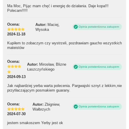
Ma Moc, Pijąc mam chęć i energię do działania. Daje kopa!!!
Polecam!!!!!
Ocena:
Autor:
Maciej,
Opinia potwierdzona zakupem
Wysoka
2024-11-18
Kupiłem to zobaczym czy wystrzeli, pozdrawiam gaucho wszystkich
mateistów
Ocena:
Autor:
Mirosław, Blizne
Opinia potwierdzona zakupem
Łaszczyńskiego
2024-09-13
Jak najbardziej yerba warta polecenia. Pargwajski sznyt z lekkim,nie
przytłaczającym posmakiem guarany.
Ocena:
Autor:
Zbigniew,
Opinia potwierdzona zakupem
Wałbrzych
2024-07-30
jestem smakoszem Yerby jest ok