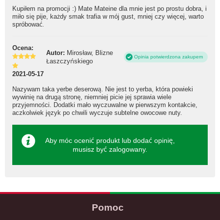
Kupiłem na promocji :) Mate Mateine dla mnie jest po prostu dobra, i
miło się pije, każdy smak trafia w mój gust, mniej czy więcej, warto
spróbować.
Ocena:
Autor:
Mirosław, Blizne
Opinia potwierdzona zakupem
Łaszczyńskiego
2021-05-17
Nazywam taka yerbe deserową. Nie jest to yerba, która powieki
wywinię na drugą stronę, niemniej picie jej sprawia wiele
przyjemności. Dodatki mało wyczuwalne w pierwszym kontakcie,
aczkolwiek język po chwili wyczuje subtelne owocowe nuty.
Aby móc ocenić produkt lub dodać opinię,
musisz być
zalogowany
.
Pomoc