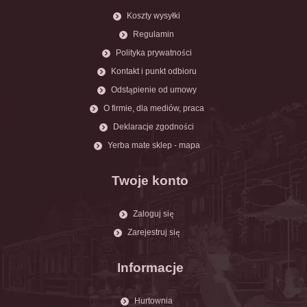
Koszty wysyłki
Regulamin
Polityka prywatności
Kontakt i punkt odbioru
Odstąpienie od umowy
O firmie, dla mediów, praca
Deklaracje zgodności
Yerba mate sklep - mapa
Twoje konto
Zaloguj się
Zarejestruj się
Informacje
Hurtownia