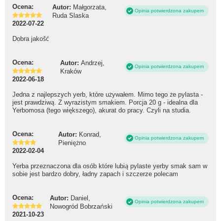
Ocena:
Autor:
Małgorzata,
Opinia potwierdzona zakupem
Ruda Slaska
2022-07-22
Dobra jakošć
Ocena:
Autor:
Andrzej,
Opinia potwierdzona zakupem
Kraków
2022-06-18
Jedna z najlepszych yerb, które używałem. Mimo tego że pylasta -
jest prawdziwą. Z wyrazistym smakiem. Porcja 20 g - idealna dla
Yerbomosa (tego większego), akurat do pracy. Czyli na studia.
Ocena:
Autor:
Konrad,
Opinia potwierdzona zakupem
Pieniężno
2022-02-04
Yerba przeznaczona dla osób które lubią pylaste yerby smak sam w
sobie jest bardzo dobry, ładny zapach i szczerze polecam
Ocena:
Autor:
Daniel,
Opinia potwierdzona zakupem
Nowogród Bobrzański
2021-10-23