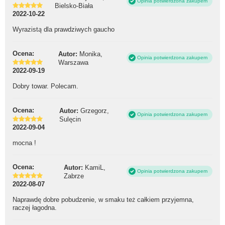
Opinia potwierdzona zakupem
Bielsko-Biała
2022-10-22
Wyrazistą dla prawdziwych gaucho
Ocena:
Autor:
Monika,
Opinia potwierdzona zakupem
Warszawa
2022-09-19
Dobry towar. Polecam.
Ocena:
Autor:
Grzegorz,
Opinia potwierdzona zakupem
Sulęcin
2022-09-04
mocna !
Ocena:
Autor:
KamiL,
Opinia potwierdzona zakupem
Zabrze
2022-08-07
Naprawdę dobre pobudzenie, w smaku też całkiem przyjemna,
raczej łagodna.