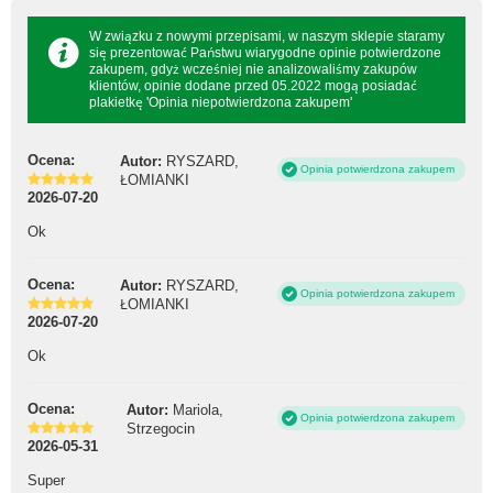
W związku z nowymi przepisami, w naszym sklepie staramy
się prezentować Państwu wiarygodne opinie potwierdzone
zakupem, gdyż wcześniej nie analizowaliśmy zakupów
klientów, opinie dodane przed 05.2022 mogą posiadać
plakietkę 'Opinia niepotwierdzona zakupem'
Ocena:
Autor:
RYSZARD,
Opinia potwierdzona zakupem
ŁOMIANKI
2026-07-20
Ok
Ocena:
Autor:
RYSZARD,
Opinia potwierdzona zakupem
ŁOMIANKI
2026-07-20
Ok
Ocena:
Autor:
Mariola,
Opinia potwierdzona zakupem
Strzegocin
2026-05-31
Super