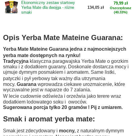
Ekonomiczny zestaw startowy
79,99 zł
Yerba Mate dla dwojga - różne
134,05 zł
Oszczędzasz
smaki
(40.33%)
Opis Yerba Mate Mateine Guarana:
Yerba Mate Mateine Guarana jedna z najmocniejszych
yerba mate dostępnych na rynku!
Tradycyjna
klasyczna paragwajska Yerba Mate o gorzkim
smaku i z dodatkiem guarany. Doskonale dostarcza mocy i
ujmuje dymnym posmakiem i aromatem. Same listki,
patyczki i pył yerbowy tak ważny dla utrzymania
mocy.
Guarana
wprowadza ciekawe urozmaicenie,
które
wyczuwalne jest w naparze do 7 zalania.
W lecie cudownie odświeża i orzeźwia jako terere wraz
dodatkiem lodowatego soku i owoców.
Sugerowana porcja tylko 20 gramów ! Pij z umiarem.
Smak i aromat yerba mate:
Smak jest zdecydowany i
mocny,
z naturalnym dymnym