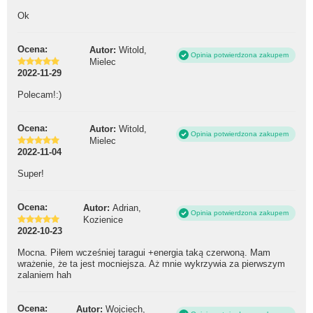
Ok
Ocena:
Autor:
Witold,
Opinia potwierdzona zakupem
Mielec
2022-11-29
Polecam!:)
Ocena:
Autor:
Witold,
Opinia potwierdzona zakupem
Mielec
2022-11-04
Super!
Ocena:
Autor:
Adrian,
Opinia potwierdzona zakupem
Kozienice
2022-10-23
Mocna. Piłem wcześniej taragui +energia taką czerwoną. Mam
wrażenie, że ta jest mocniejsza. Aż mnie wykrzywia za pierwszym
zalaniem hah
Ocena:
Autor:
Wojciech,