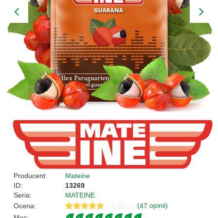
Producent:
Mateine
ID:
13269
Seria:
MATEINE
(
opinii)
Ocena:
47
4.98 / 5
Moc: