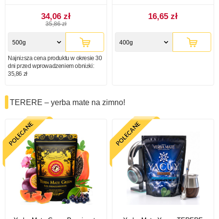
34,06 zł
16,65 zł
35,86 zł
500g
400g
Najniższa cena produktu w okresie 30
dni przed wprowadzeniem obniżki:
35,86 zł
TERERE – yerba mate na zimno!