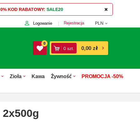
20%
KOD RABATOWY:
SALE20
Rejestracja
PLN
Logowanie
0
0,00 zł
0
szt.
Zioła
Kawa
Żywność
PROMOCJA -50%
 2x500g