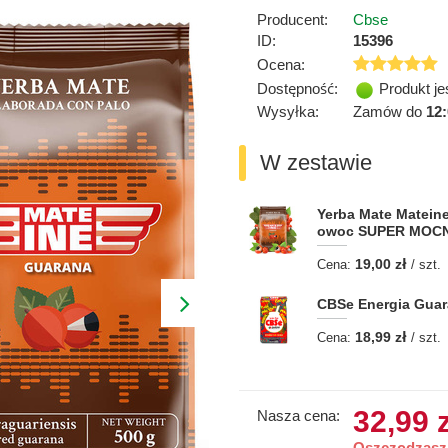
Producent:
Cbse
ID:
15396
Ocena:
Dostępność:
Produkt je
Wysyłka:
Zamów do
12
W zestawie
Yerba Mate Matein
owoc SUPER MOC
19,00 zł
Cena:
/ szt.
CBSe Energia Guar
18,99 zł
Cena:
/ szt.
32,99 
Nasza cena:
Oszczędzasz 1