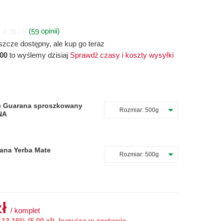
(
opinii)
59
4.76 / 5
szcze dostępny, ale kup go teraz
:00
to wyślemy dzisiaj
Sprawdź czasy i koszty wysyłki
e Guarana sproszkowany
Rozmiar:
500g
NA
ana Yerba Mate
Rozmiar:
500g
zł
/
komplet
3.16% (5,00 zł), kupując w zestawie.