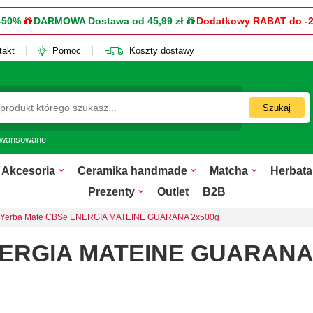
-50%
DARMOWA Dostawa od 45,99 zł
Dodatkowy RABAT do -
takt
Pomoc
Koszty dostawy
Szukaj
awansowane
Akcesoria
Ceramika handmade
Matcha
Herbata
Prezenty
Outlet
B2B
Yerba Mate CBSe ENERGIA MATEINE GUARANA 2x500g
NERGIA MATEINE GUARANA