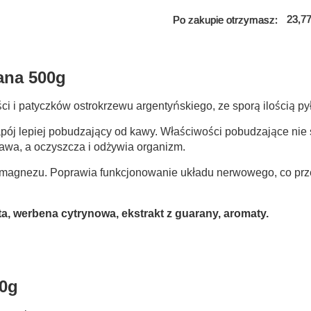
23,77
Po zakupie otrzymasz:
ana 500g
i i patyczków ostrokrzewu argentyńskiego, ze sporą ilością p
pój lepiej pobudzający od kawy. Właściwości pobudzające nie 
kawa, a oczyszcza i odżywia organizm.
agnezu. Poprawia funkcjonowanie układu nerwowego, co przed
ęta, werbena cytrynowa, ekstrakt z guarany, aromaty.
00g