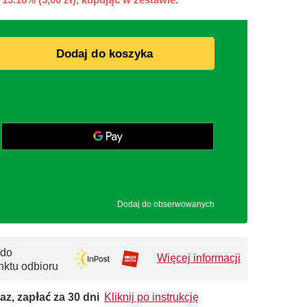
Dodaj do koszyka
Dodaj do obserwowanych
 do
Więcej informacji
nktu odbioru
az, zapłać za 30 dni
Kliknij po instrukcję