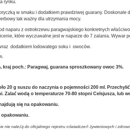
a rynku.
oryczką w smaku i dodatkiem prawdziwej guarany. Doskonale 
 yerbowy tak ważny dla utrzymania mocy.
od naparu z ostrokrzewu paragwajskiego konkretnych właściwoś
ie, które wyczuwalne jest w naparze do 7 zalania. Wywar pos
e wraz dodatkiem lodowatego soku i owoców.
m.
 %, kraj poch.: Paragwaj, guarana sproszkowany owoc 3%.
o 20 g suszu do naczynia o pojemności 200 ml. Przechylić 
ni. Zalać wodą o temperaturze 70-80 stopni Celsjusza, lub w
znajdują się na opakowaniu.
 opakowaniu.
ie nie należą do oficjalnego rejestru oświadczeń żywieniowych i zdro