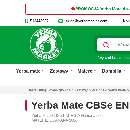
PROMOCJA Yerba Mate do 
518448937
sklep@yerbamarket.com
Kon
Wyszukiwanie za
Yerba mate
Zestawy
Matero
Bombilla
Jesteś tutaj:
Strona główna
Zestawy
Wielopaki yerba mate
Yerba Mate CBSe E
Yerba Mate CBSe ENERGIA Guarana 500g
MATEINE GUARANA 500g