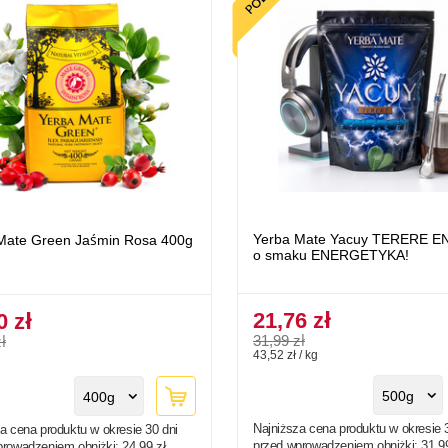
Yerba Mate Yacuy TERERE 
Mate Green Jaśmin Rosa 400g
o smaku ENERGETYKA!
21,76 zł
0 zł
31,99 zł
ł
43,52 zł / kg
500g
400g
Najniższa cena produktu w okresie 
a cena produktu w okresie 30 dni
przed wprowadzeniem obniżki:
31,9
prowadzeniem obniżki:
24,99 zł