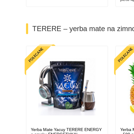
TERERE – yerba mate na zimn
Yerba Mate Yacuy TERERE ENERGY
Yerba 