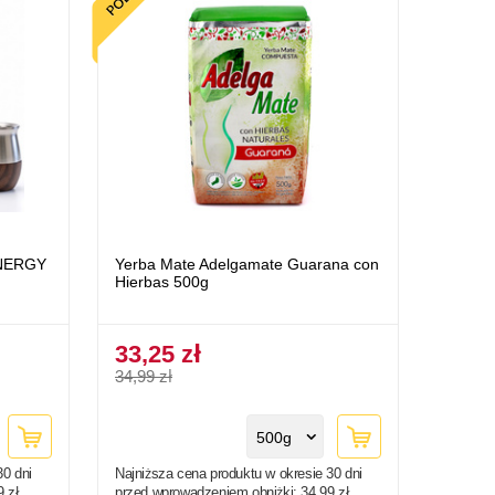
ENERGY
Yerba Mate Adelgamate Guarana con
Hierbas 500g
33,25 zł
34,99 zł
500g
30 dni
Najniższa cena produktu w okresie 30 dni
9 zł
przed wprowadzeniem obniżki:
34,99 zł