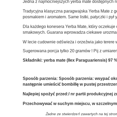
Jedna z najmocniejszych yerba mate dostępnych n
Tradycyjna klasyczna paragwajska Yerba Mate z g
posmakiem i aromatem. Same listki, patyczki i pył
Dla każdego konesera Yerba Mate, który oczekuje 
smakowych. Guarana wprowadza ciekawe urozmaicen
W lecie cudownie odświeża i orzeźwia jako terer
Sugerowana porcja tylko 20 gramów ! Pij z umiare
Składniki: yerba mate (Ilex Paraguariensis) 97
Sposób parzenia: Sposób parzenia: wsypać okoł
następnie umieścić bombillę w pustej przestrze
Najlepiej spożyć przed:/ nr partii produkcyjnej 
Przechowywać w suchym miejscu, w szczelnym
Żadne ze stwierdzeń zawartych na tej stron