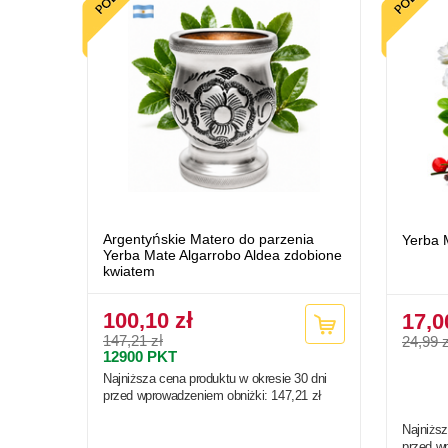
Argentyńskie Matero do parzenia
Yerba 
Yerba Mate Algarrobo Aldea zdobione
kwiatem
100,10 zł
17,0
147,21 zł
24,99 z
12900
PKT
Najniższa cena produktu w okresie 30 dni
przed wprowadzeniem obniżki:
147,21 zł
Najniższ
przed w