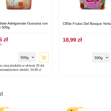
Mate Adelgamate Guarana con
CBSe Frutos Del Bosque Yerb
s 500g
5 zł
18,99 zł
ł
500g
500g
a cena produktu w okresie 30 dni
prowadzeniem obniżki:
34,99 zł
o!