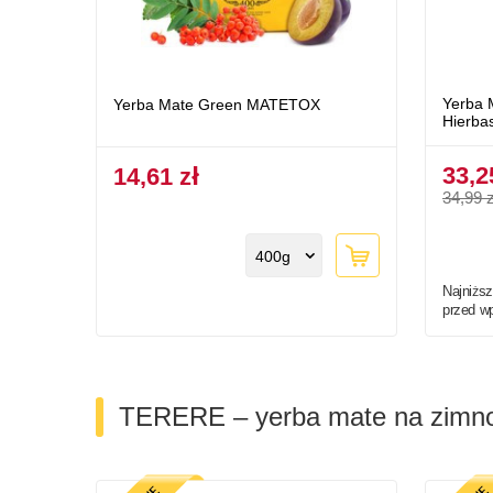
Yerba 
Yerba Mate Green MATETOX
Hierba
33,2
14,61 zł
34,99 z
400g
Najniższ
przed w
TERERE – yerba mate na zimn