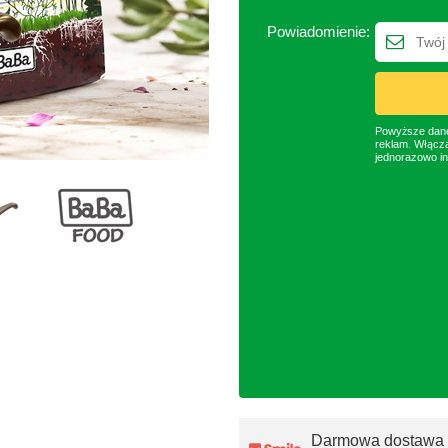
Powiadomienie:
Powyższe dane 
reklam. Włącza
jednorazowo in
Darmowa dostawa