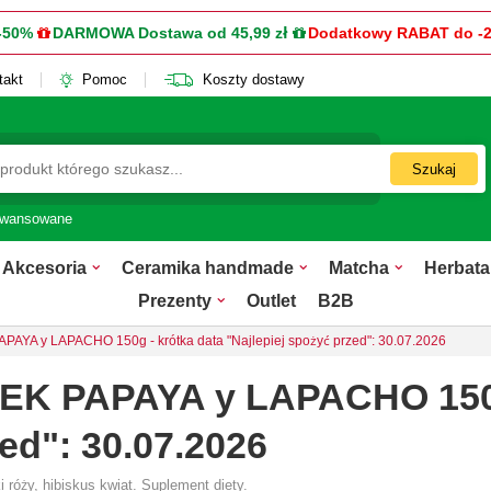
-50%
DARMOWA Dostawa od 45,99 zł
Dodatkowy RABAT do -
takt
Pomoc
Koszty dostawy
Szukaj
awansowane
Akcesoria
Ceramika handmade
Matcha
Herbata
Prezenty
Outlet
B2B
A y LAPACHO 150g - krótka data "Najlepiej spożyć przed": 30.07.2026
 PAPAYA y LAPACHO 150g 
zed": 30.07.2026
 róży, hibiskus kwiat. Suplement diety.