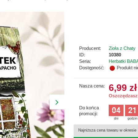
Producent:
Zioła z Chaty
ID:
10380
Seria:
Herbatki BAB
Dostępność:
Produkt n
6,99 zł
Nasza cena:
Oszczędzasz 
Do końca
04
21
promocji:
dni
godzin
Najniższa cena towaru w okresie