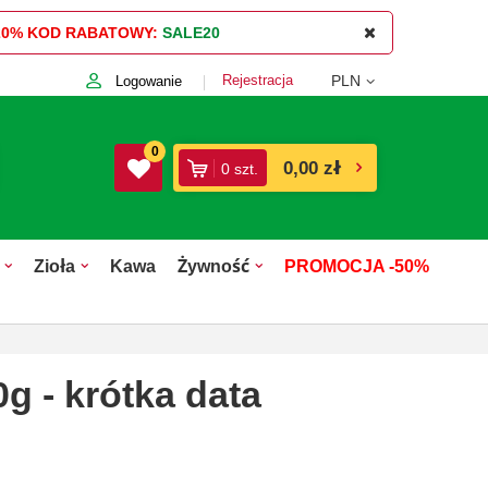
20%
KOD RABATOWY:
SALE20
Rejestracja
PLN
Logowanie
0
0,00 zł
0
szt.
Zioła
Kawa
Żywność
PROMOCJA -50%
- krótka data