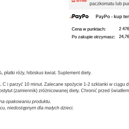
paczkomatu lub pu
PayPo - kup ter
2 476
Cena w punktach:
24,76
Po zakupie otrzymasz:
 płatki róży, hibiskus kwiat. Suplement diety.
 C i parzyć 10 minut. Zalecane spożycie 1-2 szklanki w ciągu d
tytut (zamiennik) zróżnicowanej diety. Chronić przed światłem
ę na opakowaniu produktu.
u, niedostępnym dla małych dzieci.