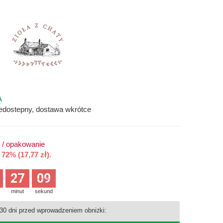
A
iedostepny, dostawa wkrótce
/
opakowanie
72% (17,77 zł).
27
08
minut
sekund
 30 dni przed wprowadzeniem obniżki: