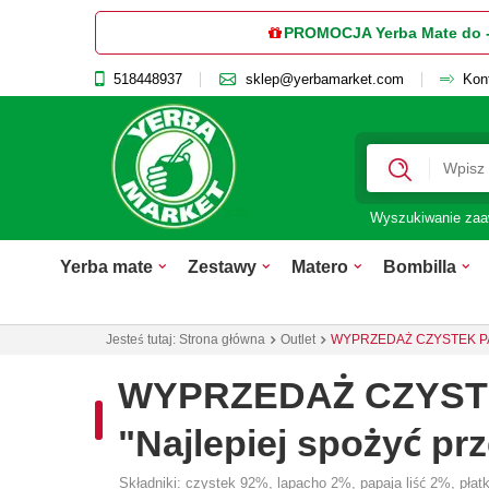
PROMOCJA Yerba Mate do 
518448937
sklep@yerbamarket.com
Kon
Wyszukiwanie za
Yerba mate
Zestawy
Matero
Bombilla
Jesteś tutaj:
Strona główna
Outlet
WYPRZEDAŻ CZYSTEK PAPAY
WYPRZEDAŻ CZYSTEK
"Najlepiej spożyć pr
Składniki: czystek 92%, lapacho 2%, papaja liść 2%, płatki