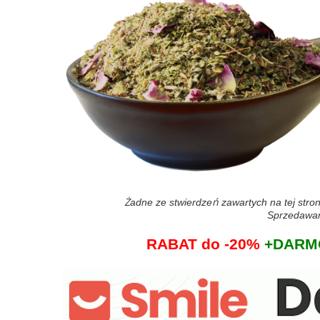
Żadne ze stwierdzeń zawartych na tej stron
Sprzedawane
RABAT do -20%
+DARMO