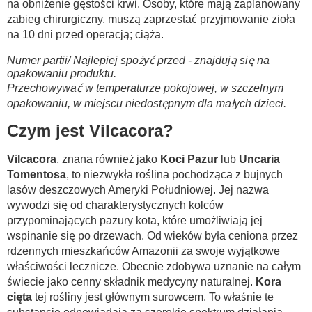
na obniżenie gęstości krwi. Osoby, które mają zaplanowany
zabieg chirurgiczny, muszą zaprzestać przyjmowanie zioła
na 10 dni przed operacją; ciąża.
Numer partii/ Najlepiej spożyć przed - znajdują się na
opakowaniu produktu.
Przechowywać w temperaturze pokojowej, w szczelnym
opakowaniu, w miejscu niedostępnym dla małych dzieci.
Czym jest Vilcacora?
Vilcacora
, znana również jako
Koci Pazur
lub
Uncaria
Tomentosa
, to niezwykła roślina pochodząca z bujnych
lasów deszczowych Ameryki Południowej. Jej nazwa
wywodzi się od charakterystycznych kolców
przypominających pazury kota, które umożliwiają jej
wspinanie się po drzewach. Od wieków była ceniona przez
rdzennych mieszkańców Amazonii za swoje wyjątkowe
właściwości lecznicze. Obecnie zdobywa uznanie na całym
świecie jako cenny składnik medycyny naturalnej.
Kora
cięta
tej rośliny jest głównym surowcem. To właśnie te