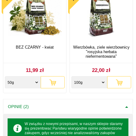
BEZ CZARNY - kwiat
Wierzbówka, ziele wierzbownicy
"rosyjska herbata
niefermentowana"
11,99 zł
22,00 zł
50g
100g
OPINIE (2)
W związku z nowymi przepisami, w naszym sklepie staramy
się prezentować Państwu wiarygodne opinie potwierdzone
zakupem, gdyż wcześniej nie analizowaliśmy zakupów