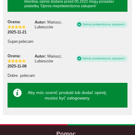
klientów, opinie dodane przed 05.2022 mogą posiadać
plakietkę 'Opinia niepotwierdzona zakupem'
Ocena:
Autor:
Mariusz,
Opinia potwierdzona zakupem
Lubieszów
2025-11-21
Super.polecam
Ocena:
Autor:
Mariusz,
Opinia potwierdzona zakupem
Lubieszów
2025-11-08
Dobre .polecam
Aby móc ocenić produkt lub dodać opinię,
musisz być
zalogowany
.
Pomoc