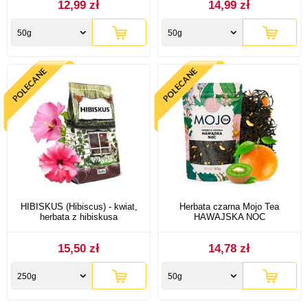
12,99 zł
14,99 zł
50g
50g
HIBISKUS (Hibiscus) - kwiat,
Herbata czarna Mojo Tea
herbata z hibiskusa
HAWAJSKA NOC
15,50 zł
14,78 zł
250g
50g