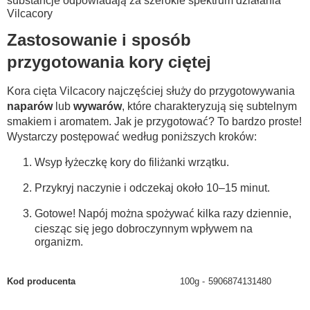
substancje odpowiadają za szerokie spektrum działania
Vilcacory
Zastosowanie i sposób
przygotowania kory ciętej
Kora cięta Vilcacory najczęściej służy do przygotowywania
naparów
lub
wywarów
, które charakteryzują się subtelnym
smakiem i aromatem. Jak je przygotować? To bardzo proste!
Wystarczy postępować według poniższych kroków:
Wsyp łyżeczkę kory do filiżanki wrzątku.
Przykryj naczynie i odczekaj około 10–15 minut.
Gotowe! Napój można spożywać kilka razy dziennie,
ciesząc się jego dobroczynnym wpływem na
organizm.
Kod producenta
100g
5906874131480