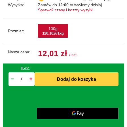
Wysyłka:
Zamów do
12:00
to wyślemy dzisiaj
Sprawdź czasy i koszty wysyłki
100g
Rozmiar:
120.10zł/1kg
12,01 zł
Nasza cena:
/
szt.
Ilość:
Dodaj do koszyka