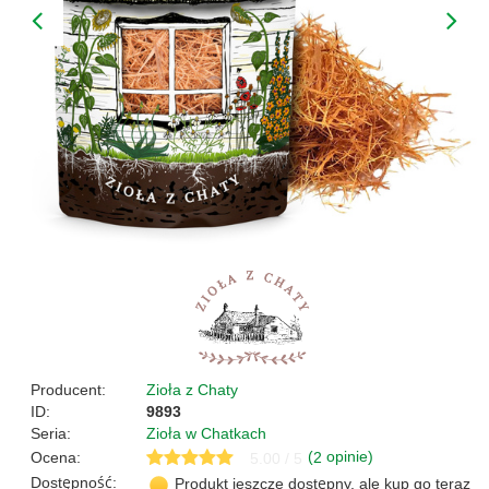
Producent:
Zioła z Chaty
ID:
9893
Seria:
Zioła w Chatkach
(
opinie)
Ocena:
2
5.00 / 5
Dostępność:
Produkt jeszcze dostępny, ale kup go teraz