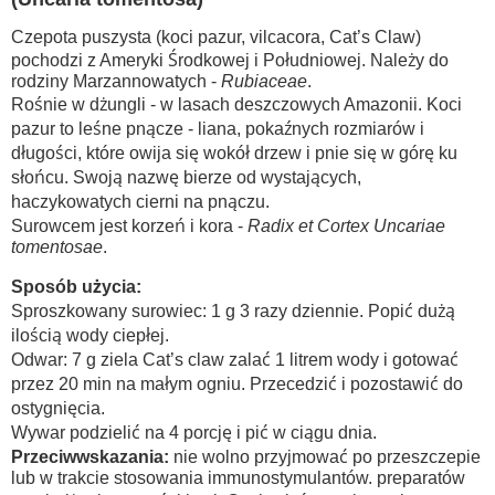
Czepota puszysta (koci pazur, vilcacora, Cat’s Claw)
pochodzi z Ameryki Środkowej i Południowej. Należy do
rodziny Marzannowatych -
Rubiaceae
.
Rośnie w dżungli - w lasach deszczowych Amazonii. Koci
pazur to leśne pnącze - liana, pokaźnych rozmiarów i
długości, które owija się wokół drzew i pnie się w górę ku
słońcu. Swoją nazwę bierze od wystających,
haczykowatych cierni na pnączu.
Surowcem jest korzeń i kora -
Radix et Cortex Uncariae
tomentosae
.
Sposób użycia:
Sproszkowany surowiec: 1 g 3 razy dziennie. Popić dużą
ilością wody ciepłej.
Odwar: 7 g ziela Cat’s claw zalać 1 litrem wody i gotować
przez 20 min na małym ogniu. Przecedzić i pozostawić do
ostygnięcia.
Wywar podzielić na 4 porcję i pić w ciągu dnia.
Przeciwwskazania:
nie wolno przyjmować po przeszczepie
lub w trakcie stosowania immunostymulantów. preparatów