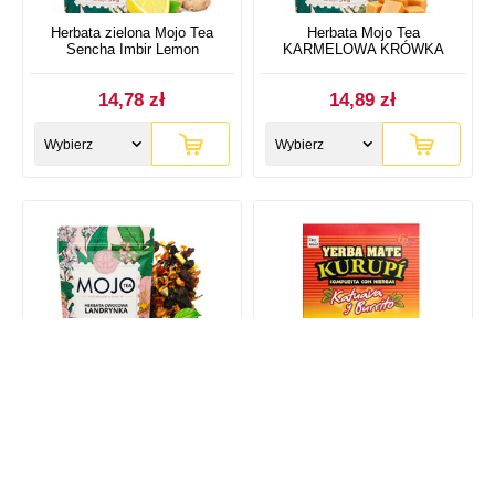
Herbata zielona Mojo Tea
Herbata Mojo Tea
Sencha Imbir Lemon
KARMELOWA KRÓWKA
14,78 zł
14,89 zł
Wybierz
Wybierz
rozmiar
rozmiar
Herbata Mojo Tea
Yerba Mate Kurupi Katuava
LANDRYNKA
Burrito 500g
14,89 zł
14,90 zł
29,80 zł / kg