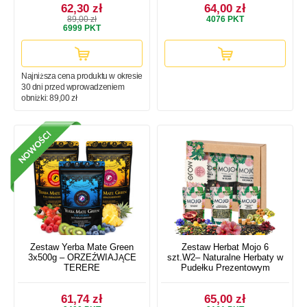
62,30 zł
64,00 zł
89,00 zł
4076
PKT
6999
PKT
Najniższa cena produktu w okresie
30 dni przed wprowadzeniem
obniżki:
89,00 zł
Zestaw Yerba Mate Green
Zestaw Herbat Mojo 6
3x500g – ORZEŹWIAJĄCE
szt.W2– Naturalne Herbaty w
TERERE
Pudełku Prezentowym
61,74 zł
65,00 zł