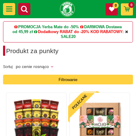
0
0
PROMOCJA Yerba Mate do -50%
DARMOWA Dostawa
od 45,99 zł
Dodatkowy RABAT do -20%
KOD RABATOWY:
SALE20
Produkt za punkty
po cenie rosnąco
Sortuj
Filtrowanie