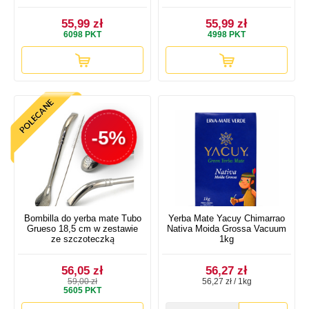
55,99 zł
55,99 zł
6098
PKT
4998
PKT
-5%
Bombilla do yerba mate Tubo
Yerba Mate Yacuy Chimarrao
Grueso 18,5 cm w zestawie
Nativa Moida Grossa Vacuum
ze szczoteczką
1kg
56,05 zł
56,27 zł
59,00 zł
56,27 zł / 1kg
5605
PKT