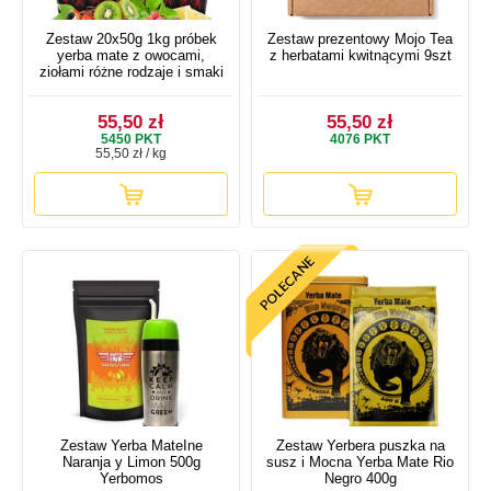
Zestaw 20x50g 1kg próbek
Zestaw prezentowy Mojo Tea
yerba mate z owocami,
z herbatami kwitnącymi 9szt
ziołami różne rodzaje i smaki
55,50 zł
55,50 zł
5450
PKT
4076
PKT
55,50 zł / kg
Zestaw Yerba MateIne
Zestaw Yerbera puszka na
Naranja y Limon 500g
susz i Mocna Yerba Mate Rio
Yerbomos
Negro 400g