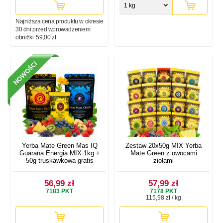
1 kg
Najniższa cena produktu w okresie
30 dni przed wprowadzeniem
obniżki:
59,00 zł
Yerba Mate Green Mas IQ
Zestaw 20x50g MIX Yerba
Guarana Energia MIX 1kg +
Mate Green z owocami
50g truskawkowa gratis
ziołami
56,99 zł
57,99 zł
7183
PKT
7178
PKT
115,98 zł / kg