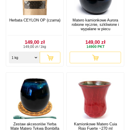
Herbata CEYLON OP (czarna)
Matero kamionkowe Aurora
robione ręcznie, szkliwione i
wypalane w piecu
149,00 zł
149,00 zł
149,00 zł / 1kg
14900
PKT
1 kg
Zestaw akcesoriów Yerba
Kamionkowe Matero Cuia
Mate Matero Tykwa Bombilla
Rojo Fuerte ~270 ml