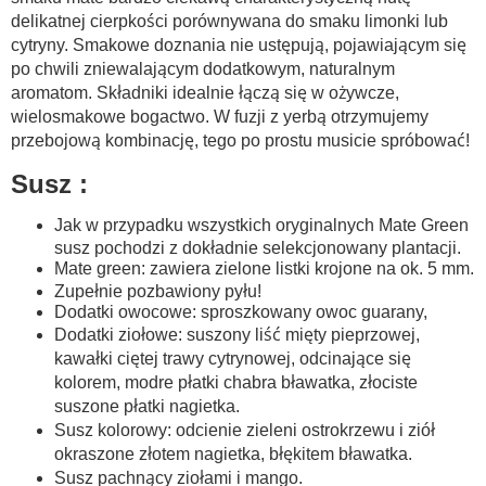
delikatnej cierpkości porównywana do smaku limonki lub
cytryny. Smakowe doznania nie ustępują, pojawiającym się
po chwili zniewalającym dodatkowym, naturalnym
aromatom. Składniki idealnie łączą się w ożywcze,
wielosmakowe bogactwo. W fuzji z yerbą otrzymujemy
przebojową kombinację, tego po prostu musicie spróbować!
Susz :
Jak w przypadku wszystkich oryginalnych Mate Green
susz pochodzi z dokładnie selekcjonowany plantacji.
Mate green: zawiera zielone listki krojone na ok. 5 mm.
Zupełnie pozbawiony pyłu!
Dodatki owocowe: sproszkowany owoc guarany,
Dodatki ziołowe: suszony liść mięty pieprzowej,
kawałki ciętej trawy cytrynowej, odcinające się
kolorem, modre płatki chabra bławatka, złociste
suszone płatki nagietka.
Susz kolorowy: odcienie zieleni ostrokrzewu i ziół
okraszone złotem nagietka, błękitem bławatka.
Susz pachnący ziołami i mango.