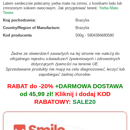
Latem serdecznie polecamy yerba mate na zimno, z kostkami lodu lub
zmrożonym sokiem owocowym. Jak przygotować tereré:
Yerba Mate
Terere
Kraj pochodzenia
:
Brazylia
Country/Region of Manufacture
:
Brazylia
Kod producenta
500g
5904384680580
Żadne ze stwierdzeń zawartych na tej stronie nie należą do
oficjalnego rejestru oświadczeń żywieniowych i zdrowotnych
dotyczących żywności na terenie UE.
Sprzedawane produkty nie mają na celu diagnozować, leczyć lub
zapobiegać żadnej chorobie.
RABAT do -20%
+DARMOWA DOSTAWA
od 45,99 zł!
Kliknij i dodaj KOD
RABATOWY:
SALE20