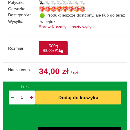
Patyczki:
Goryczka:
Dostępność:
Produkt jeszcze dostępny, ale kup go teraz
Wysyłka:
w piątek
Sprawdź czasy i koszty wysyłki
500g
Rozmiar:
68.00zł/1kg
34,00 zł
Nasza cena:
/
szt.
Ilość:
Dodaj do koszyka