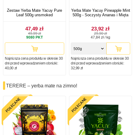
Zestaw Yerba Mate Yacuy Pure
Yerba Mate Yacuy Pineapple Mint
Leaf 500g unsmoked
500g - Soczysty Ananas i Mięta
47,49 zł
23,92 zł
49,99 zł
29,90 zł
9080
PKT
47,84 zł / kg
500g
Najniższa cena produktu w okresie 30
Najniższa cena produktu w okresie 30
dni przed wprowadzeniem obniżki:
dni przed wprowadzeniem obniżki:
40,00 zł
32,99 zł
TERERE – yerba mate na zimno!