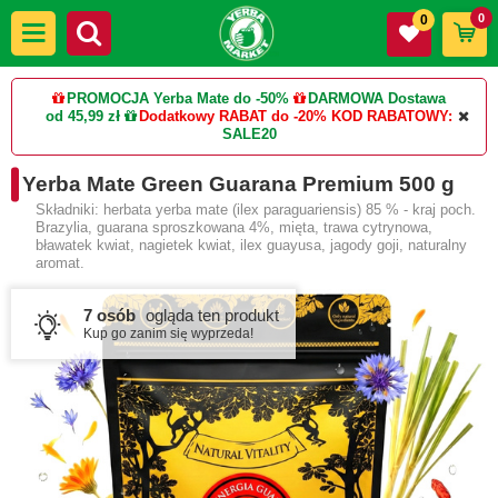
0
0
PROMOCJA Yerba Mate do -50%
DARMOWA Dostawa
od 45,99 zł
Dodatkowy RABAT do -20%
KOD RABATOWY:
SALE20
Yerba Mate Green Guarana Premium 500 g
Składniki: herbata yerba mate (ilex paraguariensis) 85 % - kraj poch.
Brazylia, guarana sproszkowana 4%, mięta, trawa cytrynowa,
bławatek kwiat, nagietek kwiat, ilex guayusa, jagody goji, naturalny
aromat.
7 osób
ogląda ten produkt
Kup go zanim się wyprzeda!