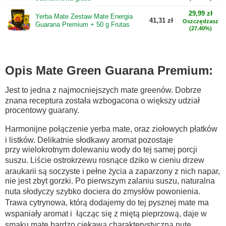
29,99 zł
Yerba Mate Zestaw Mate Energia
41,31 zł
Oszczędzasz
Guarana Premium + 50 g Frutas
(27.40%)
Opis Mate Green Guarana Premium:
Jest to jedna z najmocniejszych mate greenów. Dobrze
znana receptura została wzbogacona o większy udział
procentowy guarany.
Harmonijne połączenie yerba mate, oraz ziołowych płatków
i listków. Delikatnie słodkawy aromat pozostaje
przy wielokrotnym dolewaniu wody do tej samej porcji
suszu. Liście ostrokrzewu rosnące dziko w cieniu drzew
araukarii są soczyste i pełne życia a zaparzony z nich napar,
nie jest zbyt gorzki. Po pierwszym zalaniu suszu, naturalna
nuta słodyczy szybko dociera do zmysłów powonienia.
Trawa cytrynowa, którą dodajemy do tej pysznej mate ma
wspaniały aromat i łącząc się z miętą pieprzową, daje w
smaku mate bardzo ciekawą charakterystyczną nutę