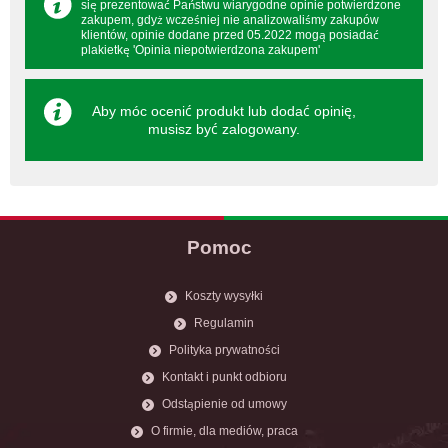
się prezentować Państwu wiarygodne opinie potwierdzone
zakupem, gdyż wcześniej nie analizowaliśmy zakupów
klientów, opinie dodane przed 05.2022 mogą posiadać
plakietkę 'Opinia niepotwierdzona zakupem'
Aby móc ocenić produkt lub dodać opinię,
musisz być
zalogowany
.
Pomoc
Koszty wysyłki
Regulamin
Polityka prywatności
Kontakt i punkt odbioru
Odstąpienie od umowy
O firmie, dla mediów, praca