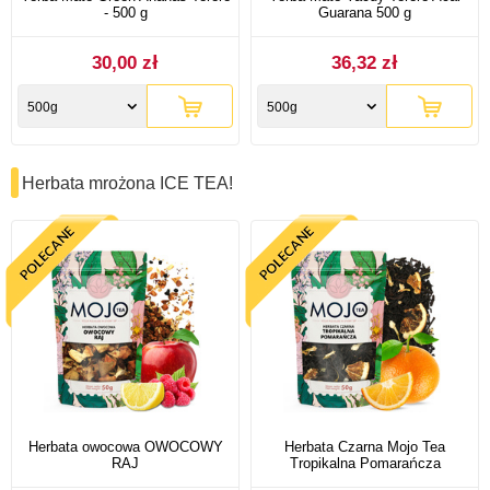
- 500 g
Guarana 500 g
30,00 zł
36,32 zł
500g
500g
Herbata mrożona ICE TEA!
Herbata owocowa OWOCOWY
Herbata Czarna Mojo Tea
RAJ
Tropikalna Pomarańcza