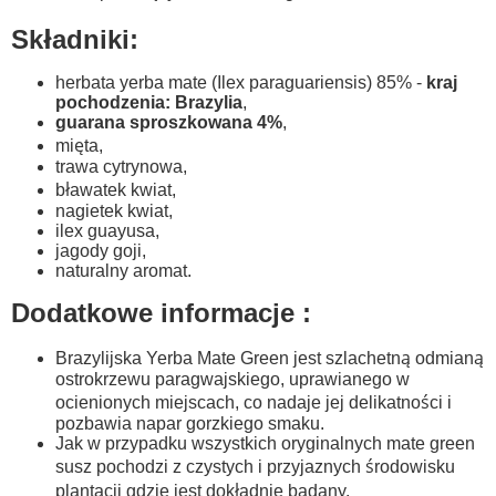
Składniki:
herbata yerba mate (Ilex paraguariensis) 85% -
kraj
pochodzenia: Brazylia
,
guarana sproszkowana 4%
,
mięta,
trawa cytrynowa,
bławatek kwiat,
nagietek kwiat,
ilex guayusa,
jagody goji,
naturalny aromat.
Dodatkowe informacje :
Brazylijska Yerba Mate Green jest szlachetną odmianą
ostrokrzewu paragwajskiego, uprawianego w
ocienionych miejscach, co nadaje jej delikatności i
pozbawia napar gorzkiego smaku.
Jak w przypadku wszystkich oryginalnych mate green
susz pochodzi z czystych i przyjaznych środowisku
plantacji gdzie jest dokładnie badany.