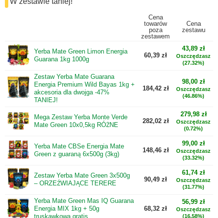
W zestawie taniej!
Cena
towarów
Cena
poza
zestawu
zestawem
43,89 zł
Yerba Mate Green Limon Energia
60,39 zł
Oszczędzasz
Guarana 1kg 1000g
(27.32%)
Zestaw Yerba Mate Guarana
98,00 zł
Energia Premium Wild Bayas 1kg +
184,42 zł
Oszczędzasz
akcesoria dla dwojga -47%
(46.86%)
TANIEJ!
279,98 zł
Mega Zestaw Yerba Monte Verde
282,02 zł
Oszczędzasz
Mate Green 10x0,5kg RÓŻNE
(0.72%)
99,00 zł
Yerba Mate CBSe Energia Mate
148,46 zł
Oszczędzasz
Green z guaraną 6x500g (3kg)
(33.32%)
61,74 zł
Zestaw Yerba Mate Green 3x500g
90,49 zł
Oszczędzasz
– ORZEŹWIAJĄCE TERERE
(31.77%)
Yerba Mate Green Mas IQ Guarana
56,99 zł
Energia MIX 1kg + 50g
68,32 zł
Oszczędzasz
truskawkowa gratis
(16.58%)