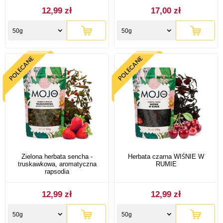
12,99 zł
17,00 zł
50g
50g
Zielona herbata sencha -
Herbata czarna WIŚNIE W
truskawkowa, aromatyczna
RUMIE
rapsodia
12,99 zł
12,99 zł
50g
50g