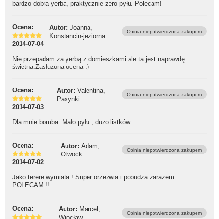
bardzo dobra yerba, praktycznie zero pyłu. Polecam!
Ocena:
Autor:
Joanna,
Opinia niepotwierdzona zakupem
Konstancin-jeziorna
2014-07-04
Nie przepadam za yerbą z domieszkami ale ta jest naprawdę
świetna.Zasłużona ocena :)
Ocena:
Autor:
Valentina,
Opinia niepotwierdzona zakupem
Pasynki
2014-07-03
Dla mnie bomba .Mało pyłu , dużo listków .
Ocena:
Autor:
Adam,
Opinia niepotwierdzona zakupem
Otwock
2014-07-02
Jako terere wymiata ! Super orzeźwia i pobudza zarazem
POLECAM !!
Ocena:
Autor:
Marcel,
Opinia niepotwierdzona zakupem
Wrocław