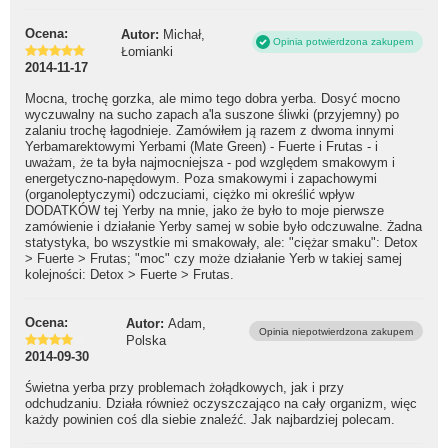
Ocena:
Autor:
Michał,
Opinia potwierdzona zakupem
Łomianki
2014-11-17
Mocna, trochę gorzka, ale mimo tego dobra yerba. Dosyć mocno
wyczuwalny na sucho zapach a'la suszone śliwki (przyjemny) po
zalaniu trochę łagodnieje. Zamówiłem ją razem z dwoma innymi
Yerbamarektowymi Yerbami (Mate Green) - Fuerte i Frutas - i
uważam, że ta była najmocniejsza - pod względem smakowym i
energetyczno-napędowym. Poza smakowymi i zapachowymi
(organoleptyczymi) odczuciami, ciężko mi określić wpływ
DODATKÓW tej Yerby na mnie, jako że było to moje pierwsze
zamówienie i działanie Yerby samej w sobie było odczuwalne. Żadna
statystyka, bo wszystkie mi smakowały, ale: "ciężar smaku": Detox
> Fuerte > Frutas; "moc" czy może działanie Yerb w takiej samej
kolejności: Detox > Fuerte > Frutas.
Ocena:
Autor:
Adam,
Opinia niepotwierdzona zakupem
Polska
2014-09-30
Świetna yerba przy problemach żołądkowych, jak i przy
odchudzaniu. Działa również oczyszczająco na cały organizm, więc
każdy powinien coś dla siebie znaleźć. Jak najbardziej polecam.