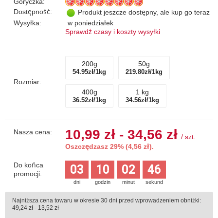
Goryczka:
Dostępność:
Produkt jeszcze dostępny, ale kup go teraz
Wysyłka:
w poniedziałek
Sprawdź czasy i koszty wysyłki
200g
50g
54.95zł/1kg
219.80zł/1kg
Rozmiar:
400g
1 kg
36.52zł/1kg
34.56zł/1kg
10,99 zł - 34,56 zł
Nasza cena:
/
szt.
Oszczędzasz 29% (
4,56 zł
).
Do końca
03
10
02
45
promocji:
dni
godzin
minut
sekund
Najniższa cena towaru w okresie 30 dni przed wprowadzeniem obniżki:
49,24 zł - 13,52 zł