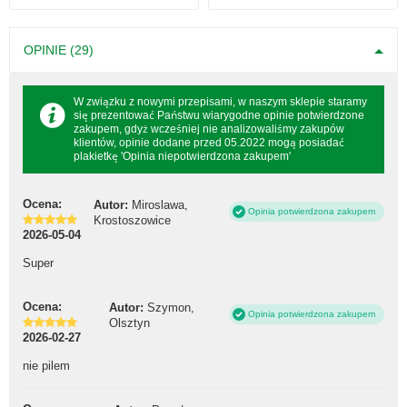
OPINIE (29)
W związku z nowymi przepisami, w naszym sklepie staramy
się prezentować Państwu wiarygodne opinie potwierdzone
zakupem, gdyż wcześniej nie analizowaliśmy zakupów
klientów, opinie dodane przed 05.2022 mogą posiadać
plakietkę 'Opinia niepotwierdzona zakupem'
Ocena:
Autor:
Miroslawa,
Opinia potwierdzona zakupem
Krostoszowice
2026-05-04
Super
Ocena:
Autor:
Szymon,
Opinia potwierdzona zakupem
Olsztyn
2026-02-27
nie pilem