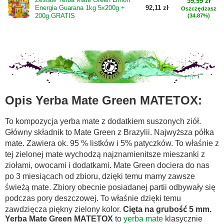
59,99 zł
Energia Guarana 1kg 5x200g +
92,11 zł
Oszczędzasz
200g GRATIS
(34.87%)
Opis Yerba Mate Green MATETOX:
To kompozycja yerba mate z dodatkiem suszonych ziół.
Główny składnik to Mate Green z Brazylii. Najwyższa półka
mate. Zawiera ok. 95 % listków i 5% patyczków. To właśnie z
tej zielonej mate wychodzą najznamienitsze mieszanki z
ziołami, owocami i dodatkami. Mate Green dociera do nas
po 3 miesiącach od zbioru, dzięki temu mamy zawsze
świeżą mate. Zbiory obecnie posiadanej partii odbywały się
podczas pory deszczowej. To właśnie dzięki temu
zawdzięcza piękny zielony kolor.
Cięta na grubość 5 mm.
Yerba Mate Green MATETOX
to
yerba mate
klasycznie