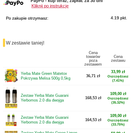
PayPo - kup teraz, zapłać za 30 dni
Kliknij po instrukcję
4.19
pkt.
Po zakupie otrzymasz:
W zestawie taniej!
Cena
towarów
Cena
poza
zestawu
zestawem
33,99 zł
Yerba Mate Green Matetox
36,71 zł
Oszczędzasz
Pokrzywa Melisa 500g 0,5kg
(7.41%)
109,00 zł
Zestaw Yerba Mate Guarani
168,53 zł
Oszczędzasz
Yerbomos 2.0 dla dwojga
(35.32%)
109,00 zł
Zestaw Yerba Mate Guarani
164,53 zł
Oszczędzasz
Yerbomos 2.0 dla dwojga
(33.75%)
Zestaw Yerba Mate Green Limon