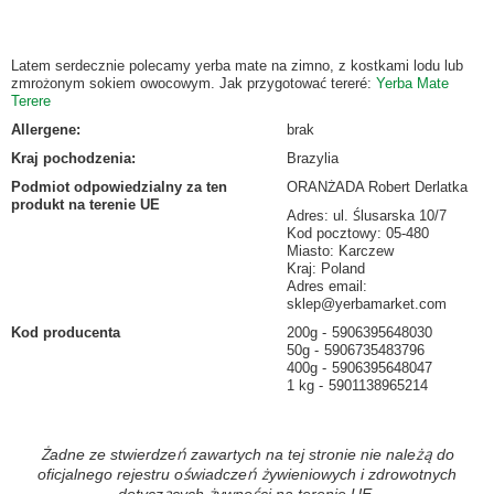
Latem serdecznie polecamy yerba mate na zimno, z kostkami lodu lub
zmrożonym sokiem owocowym. Jak przygotować tereré:
Yerba Mate
Terere
Allergene
:
brak
Kraj pochodzenia
:
Brazylia
Podmiot odpowiedzialny za ten
ORANŻADA Robert Derlatka
produkt na terenie UE
Adres: ul. Ślusarska 10/7
Kod pocztowy: 05-480
Miasto: Karczew
Kraj: Poland
Adres email:
sklep@yerbamarket.com
Kod producenta
200g
5906395648030
50g
5906735483796
400g
5906395648047
1 kg
5901138965214
Żadne ze stwierdzeń zawartych na tej stronie nie należą do
oficjalnego rejestru oświadczeń żywieniowych i zdrowotnych