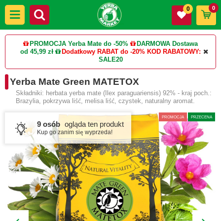
0
0
PROMOCJA Yerba Mate do -50%
DARMOWA Dostawa
od 45,99 zł
Dodatkowy RABAT do -20%
KOD RABATOWY:
SALE20
Yerba Mate Green MATETOX
Składniki: herbata yerba mate (Ilex paraguariensis) 92% - kraj poch.:
Brazylia, pokrzywa liść, melisa liść, czystek, naturalny aromat.
PROMOCJA
PRZECENA
9 osób
ogląda ten produkt
Kup go zanim się wyprzeda!