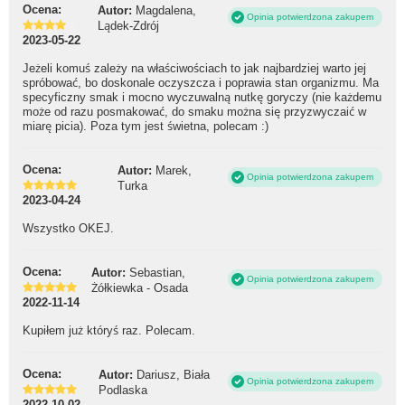
Ocena:
Autor:
Magdalena,
Opinia potwierdzona zakupem
Lądek-Zdrój
2023-05-22
Jeżeli komuś zależy na właściwościach to jak najbardziej warto jej
spróbować, bo doskonale oczyszcza i poprawia stan organizmu. Ma
specyficzny smak i mocno wyczuwalną nutkę goryczy (nie każdemu
może od razu posmakować, do smaku można się przyzwyczaić w
miarę picia). Poza tym jest świetna, polecam :)
Ocena:
Autor:
Marek,
Opinia potwierdzona zakupem
Turka
2023-04-24
Wszystko OKEJ.
Ocena:
Autor:
Sebastian,
Opinia potwierdzona zakupem
Żółkiewka - Osada
2022-11-14
Kupiłem już któryś raz. Polecam.
Ocena:
Autor:
Dariusz, Biała
Opinia potwierdzona zakupem
Podlaska
2022-10-02