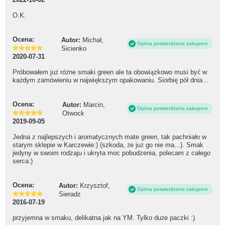
O.K.
Ocena:
Autor:
Michał,
Opinia potwierdzona zakupem
Sicienko
2020-07-31
Próbowałem już różne smaki green ale ta obowiązkowo musi być w
każdym zamówieniu w największym opakowaniu. Siorbię pół dnia...
Ocena:
Autor:
Marcin,
Opinia potwierdzona zakupem
Otwock
2019-09-05
Jedna z najlepszych i aromatycznych mate green, tak pachniało w
starym sklepie w Karczewie:) (szkoda, że już go nie ma...). Smak
jedyny w swoim rodzaju i ukryta moc pobudzenia, polecam z całego
serca:)
Ocena:
Autor:
Krzysztof,
Opinia potwierdzona zakupem
Sieradz
2016-07-19
przyjemna w smaku, delikatna jak na YM. Tylko duże paczki :)