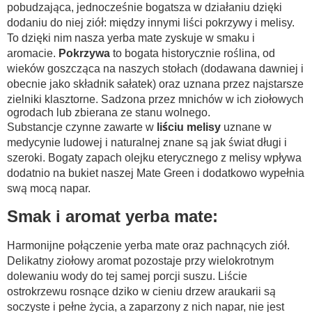
pobudzająca, jednocześnie bogatsza w działaniu dzięki
dodaniu do niej ziół: między innymi liści pokrzywy i melisy.
To dzięki nim nasza yerba mate zyskuje w smaku i
aromacie.
Pokrzywa
to bogata historycznie roślina, od
wieków goszcząca na naszych stołach (dodawana dawniej i
obecnie jako składnik sałatek) oraz uznana przez najstarsze
zielniki klasztorne. Sadzona przez mnichów w ich ziołowych
ogrodach lub zbierana ze stanu wolnego.
Substancje czynne zawarte w
liściu melisy
uznane w
medycynie ludowej i naturalnej znane są jak świat długi i
szeroki. Bogaty zapach olejku eterycznego z melisy wpływa
dodatnio na bukiet naszej Mate Green i dodatkowo wypełnia
swą mocą napar.
Smak i aromat yerba mate:
Harmonijne połączenie yerba mate oraz pachnących ziół.
Delikatny ziołowy aromat pozostaje przy wielokrotnym
dolewaniu wody do tej samej porcji suszu. Liście
ostrokrzewu rosnące dziko w cieniu drzew araukarii są
soczyste i pełne życia, a zaparzony z nich napar, nie jest