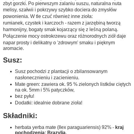
zbyt gorzki. Po pierwszym zalaniu suszu, naturalna nuta
melisy, szałwii i pokrzywy szybko dociera do zmysłów
powonienia. W tle czuć również inne zioła:
rumianek, czystek i karczoch - razem z jarzębiną tworzą
harmonijny, bogaty smak kojarzący się z leśną polaną.
Połączenie mocy ostrokrzewu oraz różnorodnych ziół daje
napar prosty i delikatny o 'zdrowym' smaku i pięknym
aromacie.
Susz:
Susz pochodzi z plantacji o zbilansowanym
nasłonecznieniu i zacienieniu.
Mate green: zawiera ok. 95 % zielonych listków ciętych
na ok. 5mm i 5% patyczków,
bez pyłu!
Dodatki: idealnie dobrane zioła!
Składniki:
herbata yerba mate (Ilex paraguariensis) 92% -
kraj
pochodzenia: Brazylia,