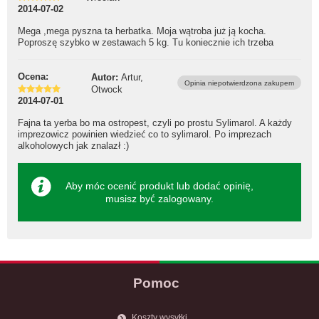
2014-07-02
Mega ,mega pyszna ta herbatka. Moja wątroba już ją kocha.
Poproszę szybko w zestawach 5 kg. Tu koniecznie ich trzeba
Ocena:
Autor:
Artur,
Opinia niepotwierdzona zakupem
Otwock
2014-07-01
Fajna ta yerba bo ma ostropest, czyli po prostu Sylimarol. A każdy
imprezowicz powinien wiedzieć co to sylimarol. Po imprezach
alkoholowych jak znalazł :)
Aby móc ocenić produkt lub dodać opinię,
musisz być
zalogowany
.
Pomoc
Koszty wysyłki