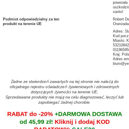
powstała
uszkodzić
santo!
Podmiot odpowiedzialny za ten
Robert De
produkt na terenie UE
Oranżada
Adres: Śl
Kod pocz
Miasto: 
5321084
01196595
Kraj: Pol
Adres ema
biuro@ye
Żadne ze stwierdzeń zawartych na tej stronie nie należą do
oficjalnego rejestru oświadczeń żywieniowych i zdrowotnych
dotyczących żywności na terenie UE.
Sprzedawane produkty nie mają na celu diagnozować, leczyć lub
zapobiegać żadnej chorobie.
RABAT do -20%
+DARMOWA DOSTAWA
od 45,99 zł!
Kliknij i dodaj KOD