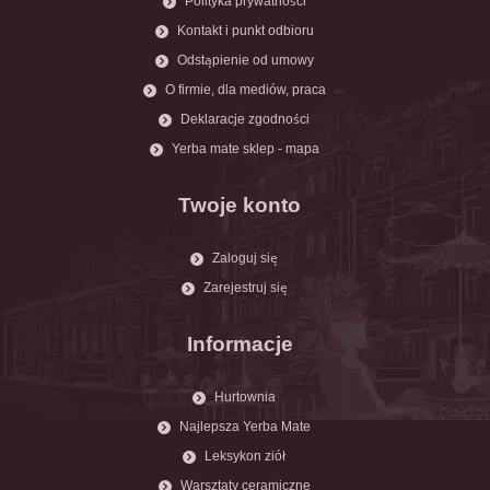
Polityka prywatności
Kontakt i punkt odbioru
Odstąpienie od umowy
O firmie, dla mediów, praca
Deklaracje zgodności
Yerba mate sklep - mapa
Twoje konto
Zaloguj się
Zarejestruj się
Informacje
Hurtownia
Najlepsza Yerba Mate
Leksykon ziół
Warsztaty ceramiczne