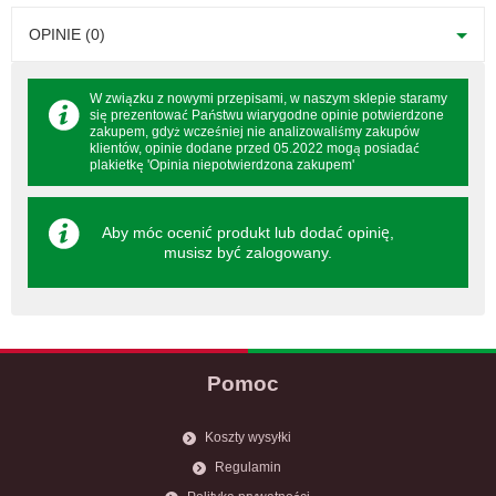
OPINIE (0)
W związku z nowymi przepisami, w naszym sklepie staramy
się prezentować Państwu wiarygodne opinie potwierdzone
zakupem, gdyż wcześniej nie analizowaliśmy zakupów
klientów, opinie dodane przed 05.2022 mogą posiadać
plakietkę 'Opinia niepotwierdzona zakupem'
Aby móc ocenić produkt lub dodać opinię,
musisz być
zalogowany
.
Pomoc
Koszty wysyłki
Regulamin