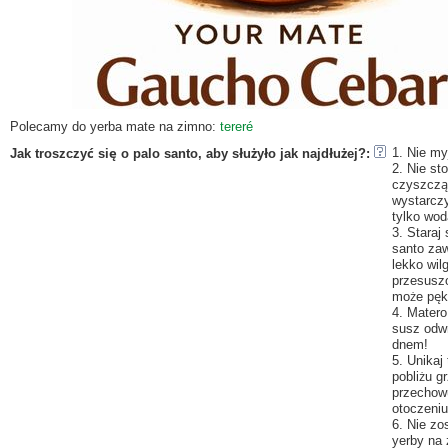
Polecamy do yerba mate na zimno:
tereré
1. Nie m
Jak troszczyć się o palo santo, aby służyło jak najdłużej?
:
2. Nie st
czyszczą
wystarcz
tylko wod
3. Staraj 
santo za
lekko wil
przesusz
może pęk
4. Matero
susz odw
dnem!
5. Unikaj
pobliżu gr
przechow
otoczeniu
6. Nie zo
yerby na 