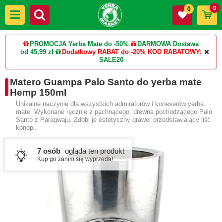
0
0
PROMOCJA Yerba Mate do -50%
DARMOWA Dostawa
od 45,99 zł
Dodatkowy RABAT do -20%
KOD RABATOWY:
SALE20
Matero Guampa Palo Santo do yerba mate
Hemp 150ml
Unikalne naczynie dla wszystkich admiratorów i koneserów yerba
mate. Wykonane ręcznie z pachnącego, drewna pochodzącego Palo
Santo z Paragwaju. Zdobi je estetyczny grawer przedstawiający liść
konopi.
7 osób
ogląda ten produkt
Kup go zanim się wyprzeda!