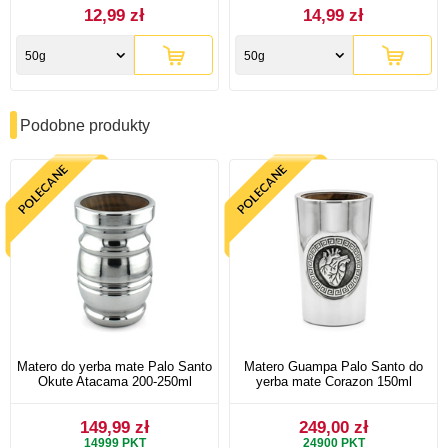
12,99 zł
14,99 zł
50g
50g
Podobne produkty
Matero do yerba mate Palo Santo
Matero Guampa Palo Santo do
Okute Atacama 200-250ml
yerba mate Corazon 150ml
149,99 zł
249,00 zł
14999
PKT
24900
PKT