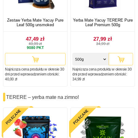
Zestaw Yerba Mate Yacuy Pure
Yerba Mate Yacuy TERERE Pure
Leaf 500g unsmoked
Leaf Premium 500g
47,49 zł
27,99 zł
49,99 zł
34,99 zł
9080
PKT
500g
Najniższa cena produktu w okresie 30
Najniższa cena produktu w okresie 30
dni przed wprowadzeniem obniżki:
dni przed wprowadzeniem obniżki:
40,00 zł
34,99 zł
TERERE – yerba mate na zimno!