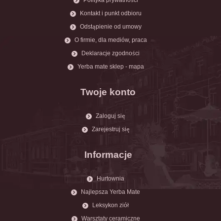
Kontakt i punkt odbioru
Odstąpienie od umowy
O firmie, dla mediów, praca
Deklaracje zgodności
Yerba mate sklep - mapa
Twoje konto
Zaloguj się
Zarejestruj się
Informacje
Hurtownia
Najlepsza Yerba Mate
Leksykon ziół
Warsztaty ceramiczne