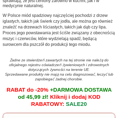
sprawiają, że jest ceniony zarówno w kuchni, jak i w
medycynie naturalnej.
W Polsce miód spadziowy najczęściej pochodzi z drzew
iglastych, takich jak świerk czy jodła, ale można go również
znaleźć na drzewach liściastych, takich jak dąb czy lipa.
Proces jego powstawania jest ściśle związany z obecnością
mszyc i czerwców, które wydzielają spadź, będącą
surowcem dla pszczół do produkcji tego miodu.
Żadne ze stwierdzeń zawartych na tej stronie nie należą do
oficjalnego rejestru oświadczeń żywieniowych i zdrowotnych
dotyczących żywności na terenie UE.
Sprzedawane produkty nie mają na celu diagnozować, leczyć lub
zapobiegać żadnej chorobie.
RABAT do -20%
+DARMOWA DOSTAWA
od 45,99 zł!
Kliknij i dodaj KOD
RABATOWY:
SALE20