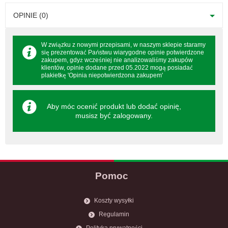
OPINIE (0)
W związku z nowymi przepisami, w naszym sklepie staramy
się prezentować Państwu wiarygodne opinie potwierdzone
zakupem, gdyż wcześniej nie analizowaliśmy zakupów
klientów, opinie dodane przed 05.2022 mogą posiadać
plakietkę 'Opinia niepotwierdzona zakupem'
Aby móc ocenić produkt lub dodać opinię,
musisz być
zalogowany
.
Pomoc
Koszty wysyłki
Regulamin
Polityka prywatności