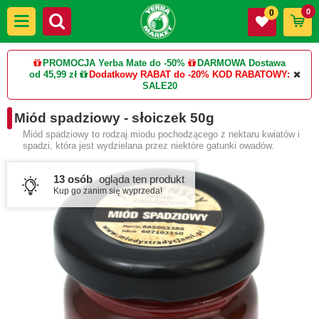
0
0
PROMOCJA Yerba Mate do -50%
DARMOWA Dostawa
od 45,99 zł
Dodatkowy RABAT do -20%
KOD RABATOWY:
SALE20
Miód spadziowy - słoiczek 50g
Miód spadziowy to rodzaj miodu pochodzącego z nektaru kwiatów i
spadzi, która jest wydzielana przez niektóre gatunki owadów.
13 osób
ogląda ten produkt
Kup go zanim się wyprzeda!