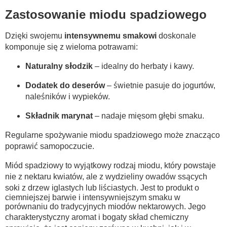
Zastosowanie miodu spadziowego
Dzięki swojemu
intensywnemu smakowi
doskonale
komponuje się z wieloma potrawami:
Naturalny słodzik
– idealny do herbaty i kawy.
Dodatek do deserów
– świetnie pasuje do jogurtów,
naleśników i wypieków.
Składnik marynat
– nadaje mięsom głębi smaku.
Regularne spożywanie miodu spadziowego może znacząco
poprawić samopoczucie.
Miód spadziowy to wyjątkowy rodzaj miodu, który powstaje
nie z nektaru kwiatów, ale z wydzieliny owadów ssących
soki z drzew iglastych lub liściastych. Jest to produkt o
ciemniejszej barwie i intensywniejszym smaku w
porównaniu do tradycyjnych miodów nektarowych. Jego
charakterystyczny aromat i bogaty skład chemiczny