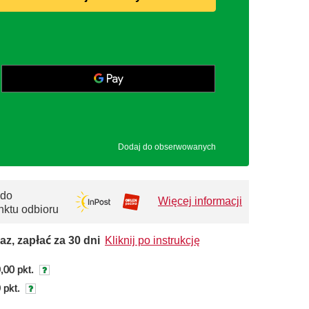
Dodaj do obserwowanych
 do
Więcej informacji
nktu odbioru
az, zapłać za 30 dni
Kliknij po instrukcję
,00 pkt.
 pkt.