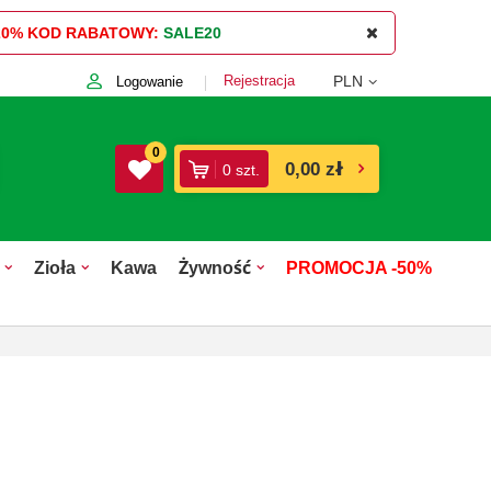
20%
KOD RABATOWY:
SALE20
Rejestracja
PLN
Logowanie
0
0,00 zł
0
szt.
Zioła
Kawa
Żywność
PROMOCJA -50%