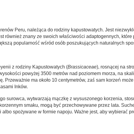
renów Peru, należąca do rodziny kapustowatych. Jest niezwykl
est również znany ze swoich właściwości adaptogennych, które
ększą popularność wśród osób poszukujących naturalnych sp
yenii z rodziny Kapustowatych (
Brassicaceae
), rosnącej na s
na wysokości powyżej 3500 metrów nad poziomem morza, na skali
. Przeważnie ma około 10 centymetrów, zaś sam korzeń może
zasami Inków.
o surowca, wytwarzają mączkę z wysuszonego korzenia, stosu
 korzennym smaku, mogą być przechowywane przez lata. Suche
i albo spożywane w formie napoju. Ważne jest, aby wybierać p