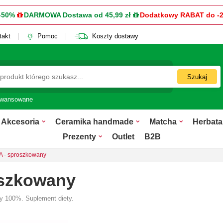
-50%
DARMOWA Dostawa od 45,99 zł
Dodatkowy RABAT do -
takt
Pomoc
Koszty dostawy
Szukaj
awansowane
Akcesoria
Ceramika handmade
Matcha
Herbata
Prezenty
Outlet
B2B
 - sproszkowany
oszkowany
ny 100%. Suplement diety.