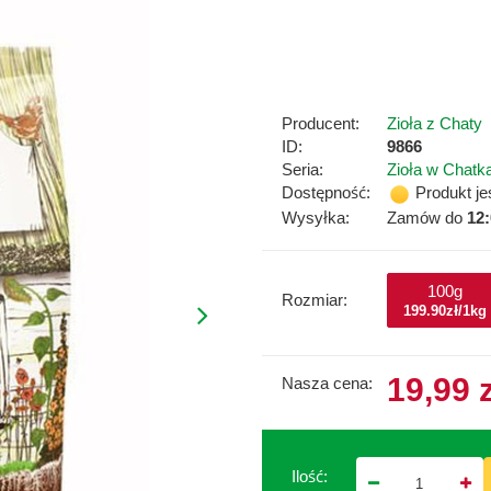
Producent:
Zioła z Chaty
ID:
9866
Seria:
Zioła w Chatk
Dostępność:
Produkt je
Wysyłka:
Zamów do
12
100g
Rozmiar:
199.90zł/1kg
19,99 
Nasza cena:
Ilość: