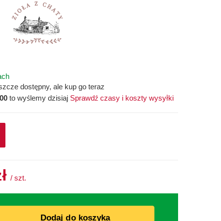
ach
szcze dostępny, ale kup go teraz
:00
to wyślemy dzisiaj
Sprawdź czasy i koszty wysyłki
zł
/
szt.
Dodaj do koszyka