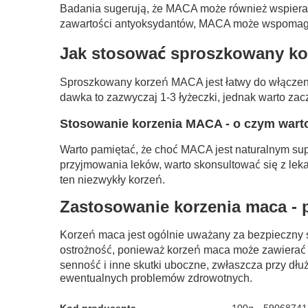
Badania sugerują, że MACA może również wspierać 
zawartości antyoksydantów, MACA może wspomagać
Jak stosować sproszkowany k
Sproszkowany korzeń MACA jest łatwy do włączeni
dawka to zazwyczaj 1-3 łyżeczki, jednak warto zac
Stosowanie korzenia MACA - o czym wart
Warto pamiętać, że choć MACA jest naturalnym sup
przyjmowania leków, warto skonsultować się z lekar
ten niezwykły korzeń.
Zastosowanie korzenia maca - 
Korzeń maca jest ogólnie uważany za bezpieczny 
ostrożność, ponieważ korzeń maca może zawierać
senność i inne skutki uboczne, zwłaszcza przy dł
ewentualnych problemów zdrowotnych.
Kod producenta
100g
59068741