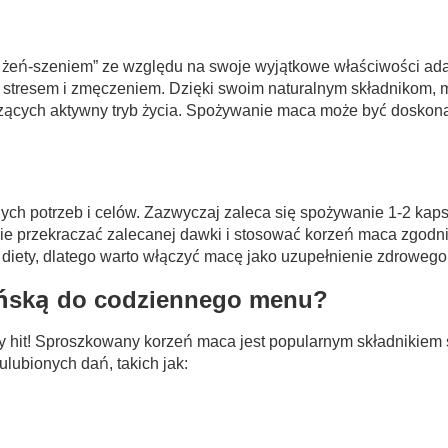
eń-szeniem” ze względu na swoje wyjątkowe właściwości adapt
stresem i zmęczeniem. Dzięki swoim naturalnym składnikom, 
adzących aktywny tryb życia. Spożywanie maca może być dosk
ch potrzeb i celów. Zazwyczaj zaleca się spożywanie 1-2 kap
e przekraczać zalecanej dawki i stosować korzeń maca zgodnie
diety, dlatego warto włączyć macę jako uzupełnienie zdrowego s
ańską do codziennego menu?
 hit! Sproszkowany korzeń maca jest popularnym składnikiem 
lubionych dań, takich jak: