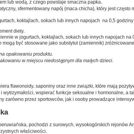
iem lub wodą, z czego powstaje smaczna papka.
matyczny, sfermentowany napój (maca chicha), który jest częst
urtach, koktajlach, sokach lub innych napojach na 0,5 godziny
ement diety.
iennie w jogurtach, koktajlach, sokach lub innych napojach na 
e mogą być stosowane jako substytut (zamiennik) zróżnicowanej
ę na opakowaniu produktu.
kowaniu w miejscu niedostępnym dla małych dzieci
.
era flawonoidy, saponiny oraz inne związki, które mają pozy
wytrzymałości, wspierać funkcje seksualne i hormonalne, a t
ny zarówno przez sportowców, jak i osoby prowadzące intensywn
ska
peruwiańska, pochodzi z surowych, wysokogórskich rejonów An
zystnych właściwości.