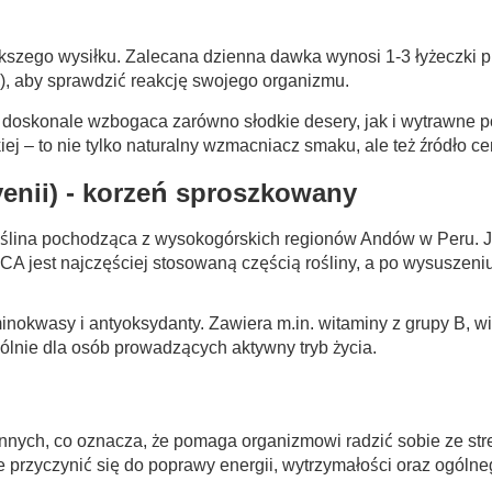
ększego wysiłku. Zalecana dzienna dawka wynosi 1-3 łyżeczki p
ki), aby sprawdzić reakcję swojego organizmu.
oskonale wzbogaca zarówno słodkie desery, jak i wytrawne pot
j – to nie tylko naturalny wzmacniacz smaku, ale też źródło c
enii) - korzeń sproszkowany
ślina pochodząca z wysokogórskich regionów Andów w Peru. Jes
 jest najczęściej stosowaną częścią rośliny, a po wysuszeniu
nokwasy i antyoksydanty. Zawiera m.in. witaminy z grupy B, wi
lnie dla osób prowadzących aktywny tryb życia.
nnych, co oznacza, że pomaga organizmowi radzić sobie ze st
rzyczynić się do poprawy energii, wytrzymałości oraz ogóln