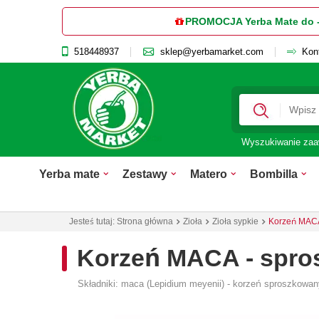
PROMOCJA Yerba Mate do 
518448937
sklep@yerbamarket.com
Kon
Wyszukiwanie za
Yerba mate
Zestawy
Matero
Bombilla
Jesteś tutaj:
Strona główna
Zioła
Zioła sypkie
Korzeń MACA
Korzeń MACA - spr
Składniki: maca (Lepidium meyenii) - korzeń sproszkowa