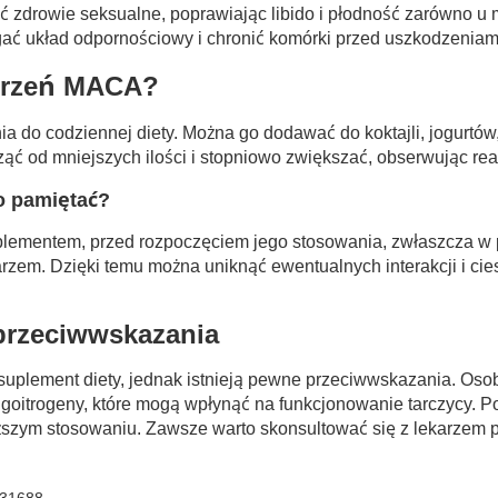
zdrowie seksualne, poprawiając libido i płodność zarówno u mę
 układ odpornościowy i chronić komórki przed uszkodzeniam
orzeń MACA?
a do codziennej diety. Można go dodawać do koktajli, jogurtó
ząć od mniejszych ilości i stopniowo zwiększać, obserwując re
o pamiętać?
lementem, przed rozpoczęciem jego stosowania, zwłaszcza w pr
zem. Dzięki temu można uniknąć ewentualnych interakcji i ciesz
przeciwwskazania
suplement diety, jednak istnieją pewne przeciwwskazania. Os
 goitrogeny, które mogą wpłynąć na funkcjonowanie tarczycy.
uższym stosowaniu. Zawsze warto skonsultować się z lekarzem 
31688