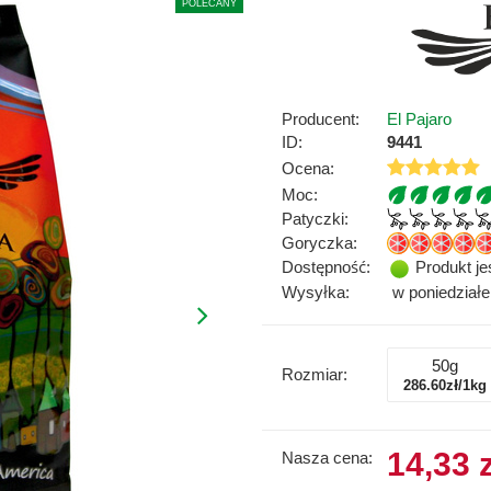
POLECANY
Producent:
El Pajaro
ID:
9441
Ocena:
Moc:
Patyczki:
Goryczka:
Dostępność:
Produkt je
Wysyłka:
w poniedział
50g
Rozmiar:
286.60zł/1kg
14,33 z
Nasza cena: