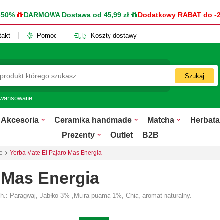
-50%
DARMOWA Dostawa od 45,99 zł
Dodatkowy RABAT do -
takt
Pomoc
Koszty dostawy
Szukaj
awansowane
Akcesoria
Ceramika handmade
Matcha
Herbata
Prezenty
Outlet
B2B
e
Yerba Mate El Pajaro Mas Energia
 Mas Energia
och.: Paragwaj, Jabłko 3% ,Muira puama 1%, Chia, aromat naturalny.