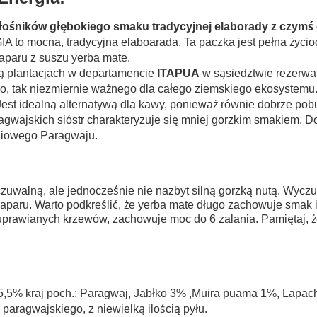
łośników głębokiego smaku tradycyjnej elaborady z czymś 
 mocna, tradycyjna elaboarada. Ta paczka jest pełna życiodaj
aparu z suszu yerba mate.
ją plantacjach w departamencie
ITAPUA
w sąsiedztwie rezerw
o, tak niezmiernie ważnego dla całego ziemskiego ekosystemu
Jest idealną alternatywą dla kawy, ponieważ równie dobrze po
ajskich sióstr charakteryzuje się mniej gorzkim smakiem. Dos
niowego Paragwaju.
czuwalną, ale jednocześnie nie nazbyt silną gorzką nutą. Wyc
paru. Warto podkreślić, że yerba mate długo zachowuje smak i
ie uprawianych krzewów, zachowuje moc do 6 zalania. Pamiętaj, że
 95,5% kraj poch.: Paragwaj, Jabłko 3% ,Muira puama 1%, Lapac
 paragwajskiego, z niewielką ilością pyłu.