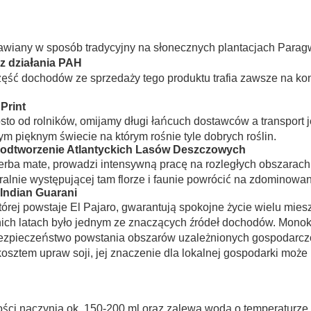
rawiany w sposób tradycyjny na słonecznych plantacjach Parag
 działania PAH
Część dochodów ze sprzedaży tego produktu trafia zawsze na kon
Print
osto od rolników, omijamy długi łańcuch dostawców a transport
m pięknym świecie na którym rośnie tyle dobrych roślin.
a odtworzenie Atlantyckich Lasów Deszczowych
 yerba mate, prowadzi intensywną pracę na rozległych obszarach
ralnie występującej tam florze i faunie powrócić na zdominowa
 Indian Guarani
której powstaje El Pajaro, gwarantują spokojne życie wielu mie
tnich latach było jednym ze znaczących źródeł dochodów. Monoku
ebezpieczeństwo powstania obszarów uzależnionych gospodarczo
osztem upraw soji, jej znaczenie dla lokalnej gospodarki może 
tości naczynia ok. 150-200 ml oraz zalewa wodą o temperaturze 