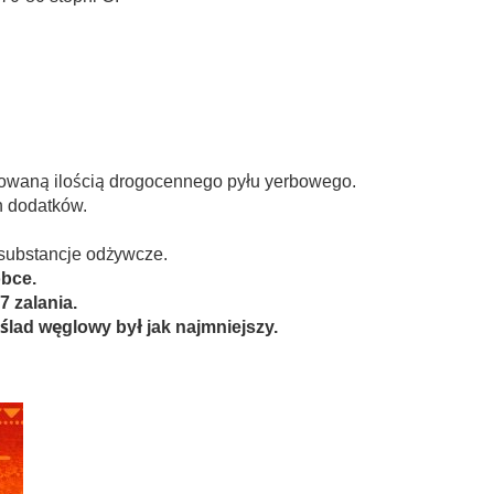
sowaną ilością drogocennego pyłu yerbowego.
h dodatków.
 substancje odżywcze.
óbce.
7 zalania.
 ślad węglowy był jak najmniejszy.