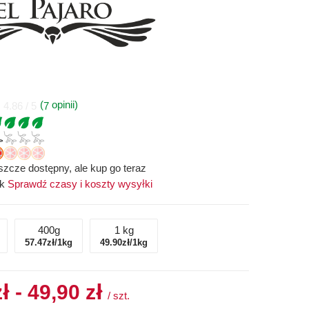
(
opinii)
7
4.86 / 5
szcze dostępny, ale kup go teraz
ek
Sprawdź czasy i koszty wysyłki
400g
1 kg
57.47zł/1kg
49.90zł/1kg
ł - 49,90 zł
/
szt.