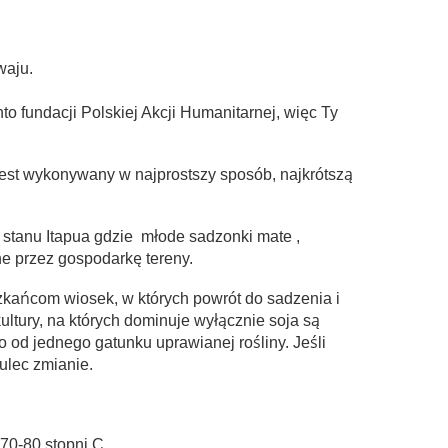
waju.
to fundacji Polskiej Akcji Humanitarnej, więc Ty
 jest wykonywany w najprostszy sposób, najkrótszą
 stanu Itapua gdzie młode sadzonki mate ,
ne przez gospodarkę tereny.
szkańcom wiosek, w których powrót do sadzenia i
ltury, na których dominuje wyłącznie soja są
 od jednego gatunku uprawianej rośliny. Jeśli
ulec zmianie.
70-80 stopni C.