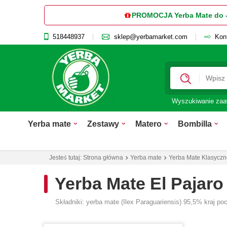
PROMOCJA Yerba Mate do 
518448937
sklep@yerbamarket.com
Kon
Wyszukiwanie za
Yerba mate
Zestawy
Matero
Bombilla
Jesteś tutaj:
Strona główna
Yerba mate
Yerba Mate Klasyczn
Yerba Mate El Pajaro
Składniki: yerba mate (Ilex Paraguariensis) 95,5% kraj p