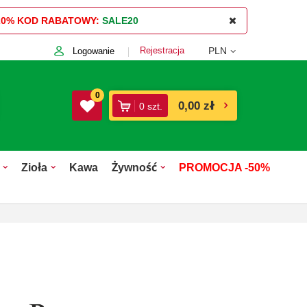
20%
KOD RABATOWY:
SALE20
Rejestracja
PLN
Logowanie
0
0,00 zł
0
szt.
Zioła
Kawa
Żywność
PROMOCJA -50%