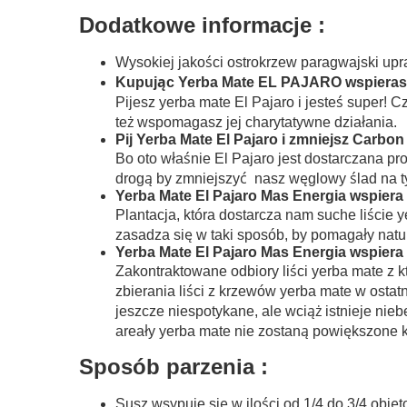
Dodatkowe informacje :
Wysokiej jakości ostrokrzew paragwajski up
Kupując Yerba Mate EL PAJARO wspierasz
Pijesz yerba mate El Pajaro i jesteś super! 
też wspomagasz jej charytatywne działania.
Pij Yerba Mate El Pajaro i zmniejsz Carbon 
Bo oto właśnie El Pajaro jest dostarczana pr
drogą by zmniejszyć nasz węglowy ślad na ty
Yerba Mate El Pajaro Mas Energia wspier
Plantacja, która dostarcza nam suche liście
zasadza się w taki sposób, by pomagały natu
Yerba Mate El Pajaro Mas Energia wspiera
Zakontraktowane odbiory liści yerba mate z 
zbierania liści z krzewów yerba mate w osta
jeszcze niespotykane, ale wciąż istnieje ni
areały yerba mate nie zostaną powiększone k
Sposób parzenia :
Susz wsypuje się w ilości od 1/4 do 3/4 obję