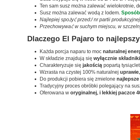
Ten sam susz można zalewać wielokrotnie, d
Susz można zalewać wodą z lodem.
Sposób 
Najlepiej spożyć przed:/ nr partii produkcyjn
Przechowywać w suchym miejscu, w szczel
Dlaczego El Pajaro to najlepsz
Każda porcja naparu to moc
naturalnej ener
W składzie znajdują się
wyłącznie składnik
Charakteryzuje się
jakością
popartą tysiącle
Wzrasta na czystej 100% naturalnej
uprawie,
Do produkcji pobiera się zmielone
najlepsze 
Tradycyjny proces obróbki polegający na su
Oferowana w
oryginalnej, i lekkiej paczce