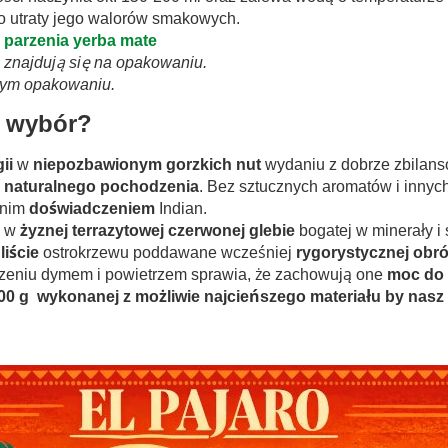
o utraty jego walorów smakowych.
parzenia yerba mate
ej znajdują się na opakowaniu.
nym opakowaniu.
y wybór?
gii
w
niepozbawionym gorzkich nut
wydaniu z dobrze zbilan
i naturalnego pochodzenia
. Bez sztucznych aromatów i innyc
tnim
doświadczeniem
Indian.
w
żyznej terrazytowej czerwonej glebie
bogatej w minerały i
liście
ostrokrzewu poddawane wcześniej
rygorystycznej obr
szeniu dymem i powietrzem sprawia, że zachowują one
moc do 
 400 g wykonanej z możliwie najcieńszego materiału by nasz