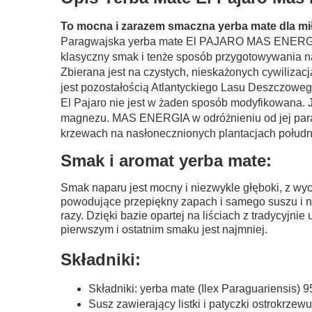
To mocna i zarazem smaczna yerba mate dla mi
Paragwajska yerba mate El PAJARO MAS ENERGIA to
klasyczny smak i tenże sposób przygotowywania n
Zbierana jest na czystych, nieskażonych cywilizac
jest pozostałością Atlantyckiego Lasu Deszczoweg
El Pajaro nie jest w żaden sposób modyfikowana. 
magnezu. MAS ENERGIA w odróżnieniu od jej paragw
krzewach na nasłonecznionych plantacjach połud
Smak i aromat yerba mate:
Smak naparu jest mocny i niezwykle głęboki, z wy
powodujące przepiękny zapach i samego suszu i na
razy. Dzięki bazie opartej na liściach z tradycyjn
pierwszym i ostatnim smaku jest najmniej.
Składniki:
Składniki: yerba mate (Ilex Paraguariensis)
Susz zawierający listki i patyczki ostrokrzewu