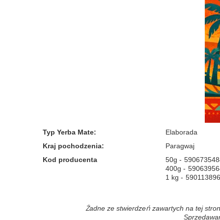
Typ Yerba Mate
:
Elaborada
Kraj pochodzenia
:
Paragwaj
Kod producenta
50g
590673548
400g
59063956
1 kg
59011389
Żadne ze stwierdzeń zawartych na tej stron
Sprzedawane