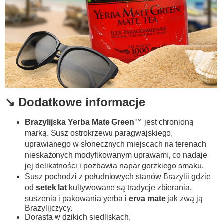
↘️ Dodatkowe informacje
Brazylijska Yerba Mate Green™
jest chronioną
marką. Susz ostrokrzewu paragwajskiego,
uprawianego w słonecznych miejscach na terenach
nieskażonych modyfikowanym uprawami, co nadaje
jej delikatności i pozbawia napar gorzkiego smaku.
Susz pochodzi z południowych stanów Brazylii gdzie
od
setek lat
kultywowane są tradycje zbierania,
suszenia i pakowania yerba i
erva mate
jak zwą ją
Brazylijczycy.
Dorasta w dzikich siedliskach.