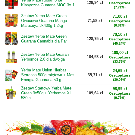
Yerba Mate Rosamonte
128,94 zł
Oszczędzasz
Klasyczna Guarana MOC 3x 1
(7.71%)
Zestaw Yerba Mate Green
71,00 zł
Owocowe Guarana Mango
71,58 zł
Oszczędzasz
Maracuya 3x400g 1,2kg
(0.81%)
70,50 zł
Zestaw Yerba Mate Green
128,75 zł
Oszczędzasz
Guarana Cannabis dla Par
(45.24%)
109,00 zł
Zestaw Yerba Mate Guarani
164,53 zł
Oszczędzasz
Yerbomos 2.0 dla dwojga
(33.75%)
Yerba Mate Union Hierbas
24,69 zł
Serranas 500g miętowa + Mas
35,31 zł
Oszczędzasz
Energia Gauarana 50 g
(30.08%)
Zestaw Startowy Yerba Mate
98,99 zł
Green 3x50g + Yerbomos XL
109,64 zł
Oszczędzasz
580ml
(9.71%)