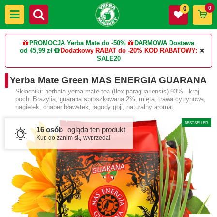
0
0
PROMOCJA Yerba Mate do -50%
DARMOWA Dostawa
od 45,99 zł
Dodatkowy RABAT do -20%
KOD RABATOWY:
SALE20
Yerba Mate Green MAS ENERGIA GUARANA
Składniki: herbata yerba mate tea (Ilex paraguariensis) 93% - kraj
poch. Brazylia, guarana sproszkowana 2%, mięta, trawa cytrynowa,
nagietek, chaber bławatek, jagody goji, naturalny aromat.
BESTSELLER
16 osób
ogląda ten produkt
Kup go zanim się wyprzeda!