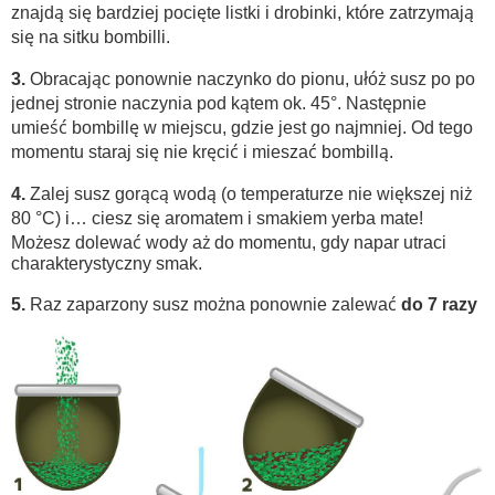
znajdą się bardziej pocięte listki i drobinki, które zatrzymają
się na sitku bombilli.
3.
Obracając ponownie naczynko do pionu, ułóż susz po po
jednej stronie naczynia pod kątem ok. 45°. Następnie
umieść bombillę w miejscu, gdzie jest go najmniej. Od tego
momentu staraj się nie kręcić i mieszać bombillą.
4.
Zalej susz gorącą wodą (o temperaturze nie większej niż
80 °C) i… ciesz się aromatem i smakiem yerba mate!
Możesz dolewać wody aż do momentu, gdy napar utraci
charakterystyczny smak.
5.
Raz zaparzony susz można ponownie zalewać
do 7 razy