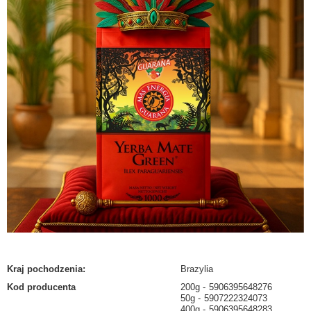
Kraj pochodzenia
:
Brazylia
Kod producenta
200g
5906395648276
50g
5907222324073
400g
5906395648283