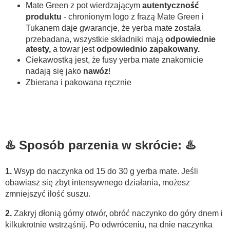
Mate Green z pot wierdzającym
autentyczność
produktu
- chronionym logo z frazą Mate Green i
Tukanem daje gwarancje, że yerba mate została
przebadana, wszystkie składniki mają
odpowiednie
atesty,
a towar jest
odpowiednio zapakowany.
Ciekawostką jest, że fusy yerba mate znakomicie
nadają się jako
nawóz
!
Zbierana i pakowana ręcznie
♨️ Sposób parzenia w skrócie: ♨️
1.
Wsyp do naczynka od 15 do 30 g yerba mate. Jeśli
obawiasz się zbyt intensywnego działania, możesz
zmniejszyć ilość suszu.
2.
Zakryj dłonią górny otwór, obróć naczynko do góry dnem i
kilkukrotnie wstrząśnij. Po odwróceniu, na dnie naczynka