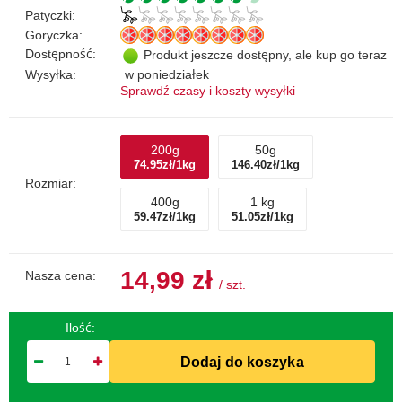
Patyczki:
Goryczka:
Dostępność:
Produkt jeszcze dostępny, ale kup go teraz
Wysyłka:
w poniedziałek
Sprawdź czasy i koszty wysyłki
200g
50g
74.95zł/1kg
146.40zł/1kg
Rozmiar:
400g
1 kg
59.47zł/1kg
51.05zł/1kg
14,99 zł
Nasza cena:
/
szt.
Ilość:
Dodaj do koszyka