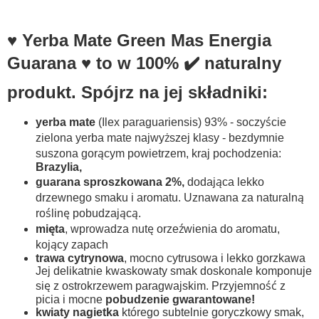
♥️ Yerba Mate Green Mas Energia
Guarana ♥️ to w 100% ✔️ naturalny
produkt. Spójrz na jej składniki:
yerba mate
(Ilex paraguariensis) 93% - soczyście
zielona yerba mate najwyższej klasy - bezdymnie
suszona gorącym powietrzem, kraj pochodzenia:
Brazylia,
guarana sproszkowana 2%,
dodająca lekko
drzewnego smaku i aromatu. Uznawana za naturalną
roślinę pobudzającą.
mięta
, wprowadza nutę orzeźwienia do aromatu,
kojący zapach
trawa cytrynowa
, mocno cytrusowa i lekko gorzkawa
Jej delikatnie kwaskowaty smak doskonale komponuje
się z ostrokrzewem paragwajskim. Przyjemność z
picia i mocne
pobudzenie gwarantowane!
kwiaty nagietka
którego subtelnie goryczkowy smak,