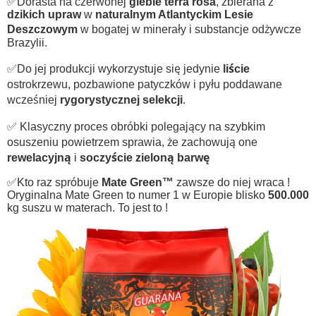
✅Dorasta na czerwonej
glebie terra rosa
, zbierana z
dzikich upraw
w
naturalnym Atlantyckim Lesie
Deszczowym
w bogatej w minerały i substancje odżywcze
Brazylii.
✅Do jej produkcji wykorzystuje się jedynie
liście
ostrokrzewu, pozbawione patyczków i pyłu poddawane
wcześniej
rygorystycznej selekcji
.
✅ Klasyczny proces obróbki polegający na szybkim
osuszeniu powietrzem sprawia, że zachowują one
rewelacyjną
i
soczyście zieloną barwę
✅Kto raz spróbuje
Mate Green™
zawsze do niej wraca !
Oryginalna Mate Green to numer 1 w Europie blisko
500.000
kg suszu w materach. To jest to !