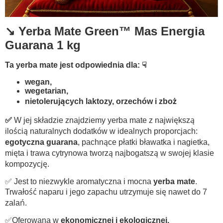
↘️ Yerba Mate Green™ Mas Energia
Guarana 1 kg
Ta yerba mate jest odpowiednia dla: ☟
wegan,
wegetarian,
nietolerujących laktozy, orzechów i zboż
✅
W jej składzie znajdziemy yerba mate z największą
ilością naturalnych dodatków w idealnych proporcjach:
egotyczna guarana
, pachnące płatki bławatka i nagietka,
mięta i trawa cytrynowa tworzą najbogatszą w swojej klasie
kompozycję.
✅ Jest to niezwykle aromatyczna i mocna
yerba mate
.
Trwałość naparu i jego zapachu utrzymuje się nawet do 7
zalań.
✅Oferowana w
ekonomicznej i ekologicznej,