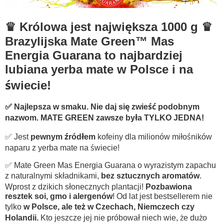
♛ Królowa jest największa 1000 g ♛
Brazylijska Mate Green™ Mas
Energia Guarana to najbardziej
lubiana yerba mate w Polsce i na
świecie!
✅ Najlepsza w smaku. Nie daj się zwieść podobnym
nazwom. MATE GREEN zawsze była TYLKO JEDNA!
✅ Jest
pewnym źródłem
kofeiny dla milionów miłośników
naparu z yerba mate na świecie!
✅ Mate Green Mas Energia Guarana o wyrazistym zapachu
z naturalnymi składnikami,
bez sztucznych aromatów
.
Wprost z dzikich słonecznych plantacji!
Pozbawiona
resztek soi, gmo i alergenów
! Od lat jest bestsellerem nie
tylko
w Polsce, ale też w Czechach, Niemczech czy
Holandii.
Kto jeszcze jej nie próbował niech wie, że dużo