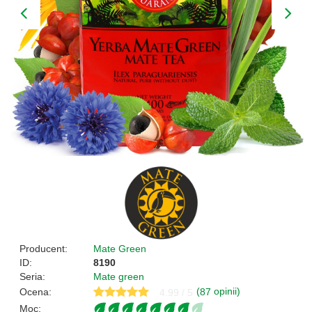
Producent:
Mate Green
ID:
8190
Seria:
Mate green
(
opinii)
Ocena:
87
4.99 / 5
Moc: