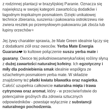
z rodzinnej plantacji w brazylijskiej Paranie. Oznacza się
największą w swojej kategorii zawartością dodatków i
łagodnym tropikalnym posmakiem. Dzięki unikatowej
technice zbierania, suszenia i pakowania ostrokrzewu nie
zwiera resztek po przemysłowym pakowaniu jak zboża lub
łupiny orzechów⭐
Jej żywy charakter sprawia, że Mate Green idealnie łączy się
z dodatkami ziół oraz owoców.
Yerba
Mate Energia
Guarana
❤️ to kultowe połączenie
suszu yerba mate
i
guarany
. Owoce tej południowoamerykańskiej rośliny słyną
z
dużej zawartości naturalnej kofeiny
. Ich
egzotyczny i
miły dla podniebienia smak
idealnie współgra ze
szlachetnym posmakiem yerba mate. W składzie
znajdziemy też
płatki kwiatu bławatka oraz nagietka
.
Całość uzupełnia całkowicie
naturalna mięta i trawa
cytrynowa oraz aromat
, który - w przeciwieństwie do
potencjalnie groźnych dla zdrowia sztucznych
odpowiedników - powstaje wyłącznie z
substancji
naturalnego pochodzenia
.