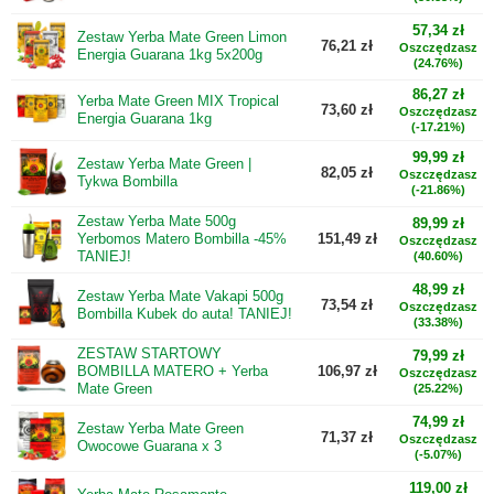
57,34 zł
Zestaw Yerba Mate Green Limon
76,21 zł
Oszczędzasz
Energia Guarana 1kg 5x200g
(24.76%)
86,27 zł
Yerba Mate Green MIX Tropical
73,60 zł
Oszczędzasz
Energia Guarana 1kg
(-17.21%)
99,99 zł
Zestaw Yerba Mate Green |
82,05 zł
Oszczędzasz
Tykwa Bombilla
(-21.86%)
Zestaw Yerba Mate 500g
89,99 zł
Yerbomos Matero Bombilla -45%
151,49 zł
Oszczędzasz
TANIEJ!
(40.60%)
48,99 zł
Zestaw Yerba Mate Vakapi 500g
73,54 zł
Oszczędzasz
Bombilla Kubek do auta! TANIEJ!
(33.38%)
ZESTAW STARTOWY
79,99 zł
BOMBILLA MATERO + Yerba
106,97 zł
Oszczędzasz
Mate Green
(25.22%)
74,99 zł
Zestaw Yerba Mate Green
71,37 zł
Oszczędzasz
Owocowe Guarana x 3
(-5.07%)
119,00 zł