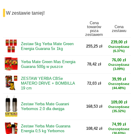
W zestawie taniej!
Cena
towarów
Cena
poza
zestawu
zestawem
239,00 zł
Zestaw 5kg Yerba Mate Green
255,25 zł
Oszczędzasz
Energia Guarana 5x 1kg
(6.37%)
76,00 zł
Yerba Mate Green Mas Energia
78,42 zł
Oszczędzasz
Guarana 500g w puszce
(3.09%)
ZESTAW YERBA CBSe
39,99 zł
MATERO DRIVE + BOMBILLA
72,03 zł
Oszczędzasz
19 cm
(44.48%)
109,00 zł
Zestaw Yerba Mate Guarani
168,53 zł
Oszczędzasz
Yerbomos 2.0 dla dwojga
(35.32%)
74,99 zł
Zestaw Yerba Mate Guarana
108,42 zł
Oszczędzasz
Energia 0,5 kg Yerbomos
(30.83%)