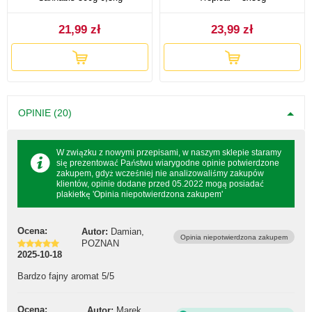
21,99 zł
23,99 zł
OPINIE (20)
W związku z nowymi przepisami, w naszym sklepie staramy
się prezentować Państwu wiarygodne opinie potwierdzone
zakupem, gdyż wcześniej nie analizowaliśmy zakupów
klientów, opinie dodane przed 05.2022 mogą posiadać
plakietkę 'Opinia niepotwierdzona zakupem'
Ocena:
Autor:
Damian,
Opinia niepotwierdzona zakupem
POZNAN
2025-10-18
Bardzo fajny aromat 5/5
Ocena:
Autor:
Marek,