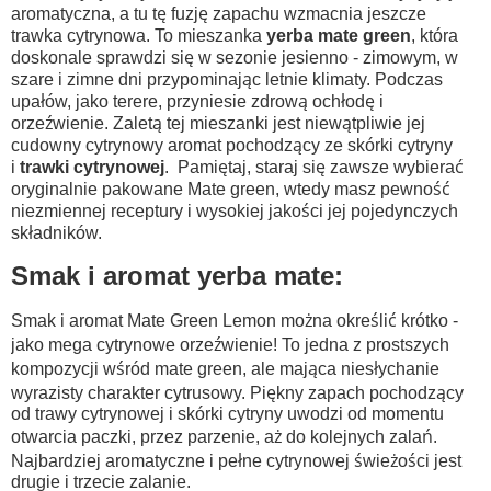
aromatyczna, a tu tę fuzję zapachu wzmacnia jeszcze
trawka cytrynowa. To mieszanka
yerba mate green
, która
doskonale sprawdzi się w sezonie jesienno - zimowym, w
szare i zimne dni przypominając letnie klimaty. Podczas
upałów, jako terere, przyniesie zdrową ochłodę i
orzeźwienie. Zaletą tej mieszanki jest niewątpliwie jej
cudowny cytrynowy aromat pochodzący ze skórki cytryny
i
trawki cytrynowej
.
Pamiętaj, staraj się zawsze wybierać
oryginalnie pakowane Mate green, wtedy masz pewność
niezmiennej receptury i wysokiej jakości jej pojedynczych
składników.
Smak i aromat yerba mate:
Smak i aromat Mate Green Lemon można określić krótko -
jako mega cytrynowe orzeźwienie! To jedna z prostszych
kompozycji wśród mate green, ale mająca niesłychanie
wyrazisty charakter cytrusowy. Piękny zapach pochodzący
od trawy cytrynowej i skórki cytryny uwodzi od momentu
otwarcia paczki, przez parzenie, aż do kolejnych zalań.
Najbardziej aromatyczne i pełne cytrynowej świeżości jest
drugie i trzecie zalanie.