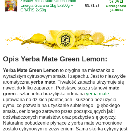
Zestaw Yerba Mate Green Limon
57,34 zł
Energia Guarana 1kg 5x200g +
89,71 zł
Oszczędzasz
GRATIS 2x50g
(36.08%)
Opis Yerba Mate Green Lemon:
Yerba Mate Green Lemon
to oryginalna mieszanka o
wyrazistym cytrusowym smaku i zapachu. Jest to niezwykle
aromatyczna
yerba mate
. Trwałość zapachu utrzymuje się
nawet do kilku zaparzeń. Podstawę suszu stanowi
mate
green
- szlachetna brazylijska odmiana
yerba mate
,
uprawiana na dzikich plantacjach i suszona bez użycia
dymu, co pozwala na uzyskanie subtelnego i głębokiego
smaku, cenionego zarówno przez początkujących jak i
doświadczonych mateistów, oraz pozbycie się goryczy.
Naturalne pobudzenie płynące z
yerba mate
wzmocnione
zostało cytrynowym orzeźwieniem. Sama skórka cytryny jest