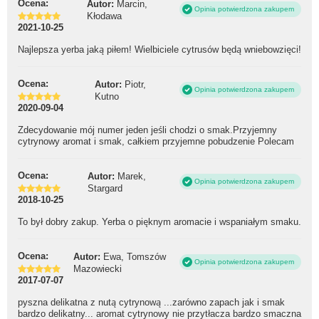
Ocena:
Autor:
Marcin,
Opinia potwierdzona zakupem
Kłodawa
2021-10-25
Najlepsza yerba jaką piłem! Wielbiciele cytrusów będą wniebowzięci!
Ocena:
Autor:
Piotr,
Opinia potwierdzona zakupem
Kutno
2020-09-04
Zdecydowanie mój numer jeden jeśli chodzi o smak.Przyjemny
cytrynowy aromat i smak, całkiem przyjemne pobudzenie Polecam
Ocena:
Autor:
Marek,
Opinia potwierdzona zakupem
Stargard
2018-10-25
To był dobry zakup. Yerba o pięknym aromacie i wspaniałym smaku.
Ocena:
Autor:
Ewa, Tomszów
Opinia potwierdzona zakupem
Mazowiecki
2017-07-07
pyszna delikatna z nutą cytrynową ...zarówno zapach jak i smak
bardzo delikatny... aromat cytrynowy nie przytłacza bardzo smaczna