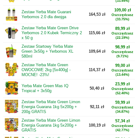
(33.44%)
109,00 zł
Zestaw Yerba Mate Guarani
164,53 zł
Oszczędzasz
Yerbomos 2.0 dla dwojga
(33.75%)
Zestaw Yerba Mate Green Drive
89,99 zł
Yerbomos 2.0 Kubek Termiczny 2
115,66 zł
Oszczędzasz
x 50 g
(22.19%)
Zestaw Startowy Yerba Mate
98,99 zł
Green 3x50g + Yerbomos XL
109,64 zł
Oszczędzasz
580ml
(9.71%)
Zestaw Yerba Mate Green
99,00 zł
OWOCOWE 2kg [5x400g] -
114,37 zł
Oszczędzasz
MOCNE! -23%!
(13.44%)
23,99 zł
Yerba Mate Green Mas IQ
50,40 zł
Oszczędzasz
Tropical + 3x50g
(52.40%)
Zestaw Yerba Mate Green Limon
59,99 zł
Energia Guarana 1kg 5x200g +
92,11 zł
Oszczędzasz
200g GRATIS
(34.87%)
Zestaw Yerba Mate Green Limon
57,34 zł
Energia Guarana 1kg 5x200g +
100,19 zł
Oszczędzasz
GRATIS
(42.77%)