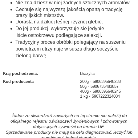
Nie znajdziesz w niej żadnych sztucznych aromatów.
Cechuje się najwyższą jakością opartą o tradycję
brazylijskich mistrzów.
Dorasta na dzikiej leśnej i żyznej glebie.
Do jej produkcji wykorzystuje się jedynie
liście ostrokrzewu podlegające selekcji.
Tradycyjny proces obróbki polegający na suszeniu
powietrzem utrzymuje w suszu długo soczyście
zieloną barwę.
Kraj pochodzenia
:
Brazylia
Kod producenta
200g
5906395648238
50g
5906735483857
400g
5906395648245
1 kg
5907222324004
Żadne ze stwierdzeń zawartych na tej stronie nie należą do
oficjalnego rejestru oświadczeń żywieniowych i zdrowotnych
dotyczących żywności na terenie UE.
Sprzedawane produkty nie mają na celu diagnozować, leczyć lub
zapobiegać żadnej chorobie.