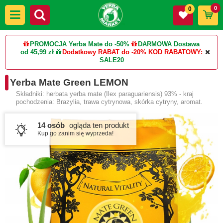
0
0
PROMOCJA Yerba Mate do -50%
DARMOWA Dostawa
od 45,99 zł
Dodatkowy RABAT do -20%
KOD RABATOWY:
SALE20
Yerba Mate Green LEMON
Składniki: herbata yerba mate (Ilex paraguariensis) 93% - kraj
pochodzenia: Brazylia, trawa cytrynowa, skórka cytryny, aromat.
14 osób
ogląda ten produkt
Kup go zanim się wyprzeda!