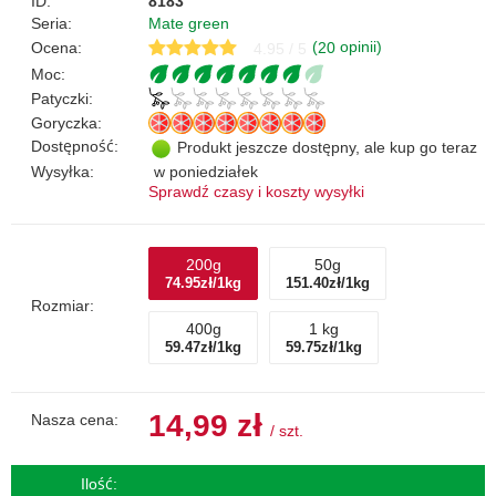
ID:
8183
Seria:
Mate green
(
opinii)
Ocena:
20
4.95 / 5
Moc:
Patyczki:
Goryczka:
Dostępność:
Produkt jeszcze dostępny, ale kup go teraz
Wysyłka:
w poniedziałek
Sprawdź czasy i koszty wysyłki
200g
50g
74.95zł/1kg
151.40zł/1kg
Rozmiar:
400g
1 kg
59.47zł/1kg
59.75zł/1kg
14,99 zł
Nasza cena:
/
szt.
Ilość: