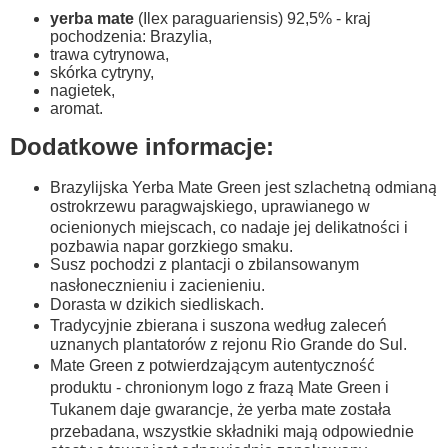
yerba mate
(Ilex paraguariensis) 92,5% -
kraj
pochodzenia: Brazylia,
trawa cytrynowa,
skórka cytryny,
nagietek,
aromat.
Dodatkowe informacje:
Brazylijska Yerba Mate Green jest szlachetną odmianą
ostrokrzewu paragwajskiego, uprawianego w
ocienionych miejscach, co nadaje jej delikatności i
pozbawia napar gorzkiego smaku.
Susz pochodzi z plantacji o zbilansowanym
nasłonecznieniu i zacienieniu.
Dorasta w dzikich siedliskach.
Tradycyjnie zbierana i suszona według zaleceń
uznanych plantatorów z rejonu Rio Grande do Sul.
Mate Green z potwierdzającym autentyczność
produktu - chronionym logo z frazą Mate Green i
Tukanem daje gwarancje, że yerba mate została
przebadana, wszystkie składniki mają odpowiednie