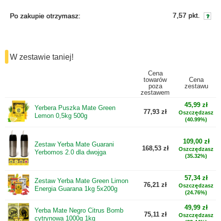
7,57 pkt.
Po zakupie otrzymasz:
W zestawie taniej!
Cena
towarów
Cena
poza
zestawu
zestawem
45,99 zł
Yerbera Puszka Mate Green
77,93 zł
Oszczędzasz
Lemon 0,5kg 500g
(40.99%)
109,00 zł
Zestaw Yerba Mate Guarani
168,53 zł
Oszczędzasz
Yerbomos 2.0 dla dwojga
(35.32%)
57,34 zł
Zestaw Yerba Mate Green Limon
76,21 zł
Oszczędzasz
Energia Guarana 1kg 5x200g
(24.76%)
49,99 zł
Yerba Mate Negro Citrus Bomb
75,11 zł
Oszczędzasz
cytrynowa 1000g 1kg