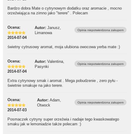
Bardzo dobra Mate o cytrynowym dodatku oraz aromacie , mocno
orzeźwiająca na zimno jako "terere" . Polecam
Ocena:
Autor:
Janusz,
Opinia niepotwierdzona zakupem
Limanowa
2014-07-04
świetny cytrusowy aromat, moja ulubiona owocowa yerba mate :)
Ocena:
Autor:
Valentina,
Opinia niepotwierdzona zakupem
Pasynki
2014-07-04
Extra cytrynowy smak i aromat . Mega pobudzenie , zero pyłu -
świetnie smakuje na jako terere.
Ocena:
Autor:
Adam,
Opinia niepotwierdzona zakupem
Otwock
2014-07-03
Posmaczek cytryny super orzeźwia i nadaje tego kwaskowatego
smaku jak w lemoniadzie także polecam :)