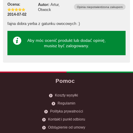
Ocena:
Autor:
Artur,
Opinia niepotwierdzona zakupem
Otwock
2014-07-02
fajna dobra yerba z gatunku owocowych :)
Aby móc ocenić produkt lub dodać opinię,
musisz być
zalogowany
.
Pomoc
Koszty wysyłki
Regulamin
Polityka prywatności
Kontakt i punkt odbioru
Odstąpienie od umowy