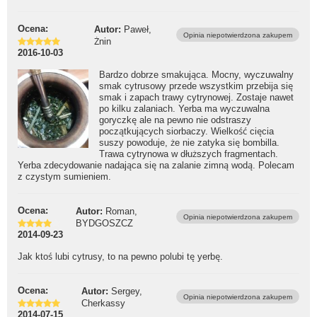
Ocena:
Autor:
Paweł,
Opinia niepotwierdzona zakupem
Żnin
2016-10-03
Bardzo dobrze smakująca. Mocny, wyczuwalny
smak cytrusowy przede wszystkim przebija się
smak i zapach trawy cytrynowej. Zostaje nawet
po kilku zalaniach. Yerba ma wyczuwalna
goryczkę ale na pewno nie odstraszy
początkujących siorbaczy. Wielkość cięcia
suszy powoduje, że nie zatyka się bombilla.
Trawa cytrynowa w dłuższych fragmentach.
Yerba zdecydowanie nadająca się na zalanie zimną wodą. Polecam
z czystym sumieniem.
Ocena:
Autor:
Roman,
Opinia niepotwierdzona zakupem
BYDGOSZCZ
2014-09-23
Jak ktoś lubi cytrusy, to na pewno polubi tę yerbę.
Ocena:
Autor:
Sergey,
Opinia niepotwierdzona zakupem
Cherkassy
2014-07-15