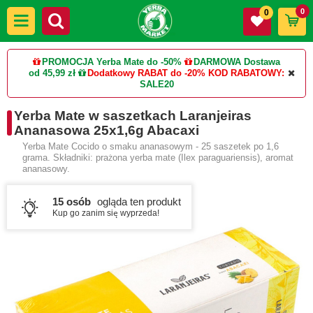
0
0
PROMOCJA Yerba Mate do -50%
DARMOWA Dostawa
od 45,99 zł
Dodatkowy RABAT do -20%
KOD RABATOWY:
SALE20
Yerba Mate w saszetkach Laranjeiras
Ananasowa 25x1,6g Abacaxi
Yerba Mate Cocido o smaku ananasowym - 25 saszetek po 1,6
grama. Składniki: prażona yerba mate (Ilex paraguariensis), aromat
ananasowy.
15 osób
ogląda ten produkt
Kup go zanim się wyprzeda!