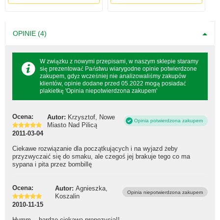
OPINIE (4)
W związku z nowymi przepisami, w naszym sklepie staramy
się prezentować Państwu wiarygodne opinie potwierdzone
zakupem, gdyż wcześniej nie analizowaliśmy zakupów
klientów, opinie dodane przed 05.2022 mogą posiadać
plakietkę 'Opinia niepotwierdzona zakupem'
Ocena:
Autor:
Krzysztof, Nowe
Opinia potwierdzona zakupem
Miasto Nad Pilicą
2011-03-04
Ciekawe rozwiązanie dla początkujących i na wyjazd żeby
przyzwyczaić się do smaku, ale czegoś jej brakuje tego co ma
sypana i pita przez bombillę
Ocena:
Autor:
Agnieszka,
Opinia niepotwierdzona zakupem
Koszalin
2010-11-15
Hymm... bardzo ciekawa propozycja!!