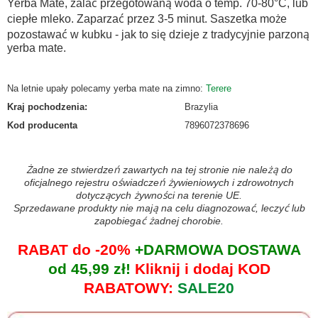
Yerba Mate, zalać przegotowaną woda o temp. 70-80°C, lub
ciepłe mleko. Zaparzać przez 3-5 minut. Saszetka może
pozostawać w kubku - jak to się dzieje z tradycyjnie parzoną
yerba mate.
Na letnie upały polecamy yerba mate na zimno:
Terere
Kraj pochodzenia
:
Brazylia
Kod producenta
7896072378696
Żadne ze stwierdzeń zawartych na tej stronie nie należą do
oficjalnego rejestru oświadczeń żywieniowych i zdrowotnych
dotyczących żywności na terenie UE.
Sprzedawane produkty nie mają na celu diagnozować, leczyć lub
zapobiegać żadnej chorobie.
RABAT do -20%
+DARMOWA DOSTAWA
od 45,99 zł!
Kliknij i dodaj KOD
RABATOWY:
SALE20