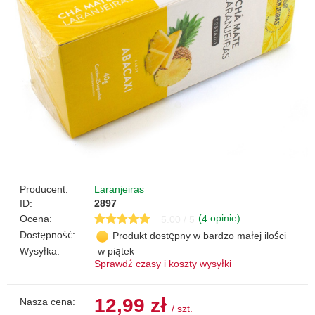
Producent:
Laranjeiras
ID:
2897
(
opinie)
Ocena:
4
5.00 / 5
Dostępność:
Produkt dostępny w bardzo małej ilości
Wysyłka:
w piątek
Sprawdź czasy i koszty wysyłki
12,99 zł
Nasza cena:
/
szt.