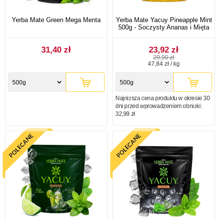
Yerba Mate Green Mega Menta
Yerba Mate Yacuy Pineapple Mint
500g - Soczysty Ananas i Mięta
31,40 zł
23,92 zł
29,90 zł
47,84 zł / kg
500g
500g
Najniższa cena produktu w okresie 30
dni przed wprowadzeniem obniżki:
32,99 zł