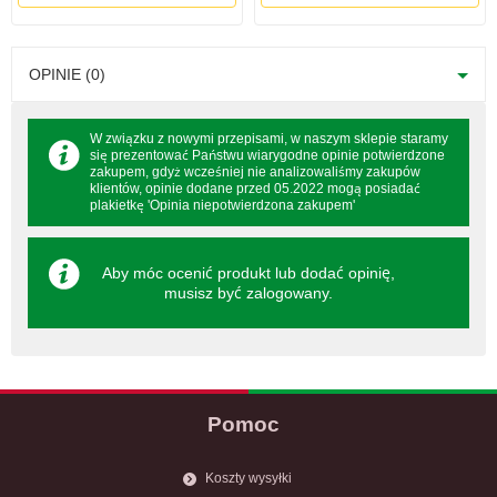
OPINIE (0)
W związku z nowymi przepisami, w naszym sklepie staramy
się prezentować Państwu wiarygodne opinie potwierdzone
zakupem, gdyż wcześniej nie analizowaliśmy zakupów
klientów, opinie dodane przed 05.2022 mogą posiadać
plakietkę 'Opinia niepotwierdzona zakupem'
Aby móc ocenić produkt lub dodać opinię,
musisz być
zalogowany
.
Pomoc
Koszty wysyłki