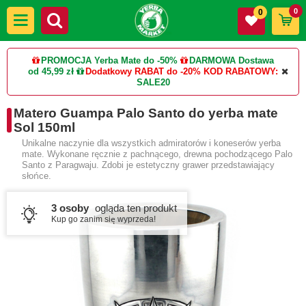
0
0
PROMOCJA Yerba Mate do -50%
DARMOWA Dostawa
od 45,99 zł
Dodatkowy RABAT do -20%
KOD RABATOWY:
SALE20
Matero Guampa Palo Santo do yerba mate
Sol 150ml
Unikalne naczynie dla wszystkich admiratorów i koneserów yerba
mate. Wykonane ręcznie z pachnącego, drewna pochodzącego Palo
Santo z Paragwaju. Zdobi je estetyczny grawer przedstawiający
słońce.
3 osoby
ogląda ten produkt
Kup go zanim się wyprzeda!