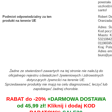
powstała
uszkodzić
santo!
Podmiot odpowiedzialny za ten
Robert De
produkt na terenie UE
Oranżada
Adres: Śl
Kod pocz
Miasto: 
5321084
01196595
Kraj: Pol
Adres ema
biuro@ye
Żadne ze stwierdzeń zawartych na tej stronie nie należą do
oficjalnego rejestru oświadczeń żywieniowych i zdrowotnych
dotyczących żywności na terenie UE.
Sprzedawane produkty nie mają na celu diagnozować, leczyć lub
zapobiegać żadnej chorobie.
RABAT do -20%
+DARMOWA DOSTAWA
od 45,99 zł!
Kliknij i dodaj KOD