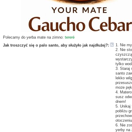
Polecamy do yerba mate na zimno:
tereré
1. Nie m
Jak troszczyć się o palo santo, aby służyło jak najdłużej?
:
2. Nie st
czyszczą
wystarcz
tylko wod
3. Staraj 
santo za
lekko wil
przesusz
może pęk
4. Matero
susz odw
dnem!
5. Unikaj
pobliżu gr
przechow
otoczeniu
6. Nie zo
yerby na 