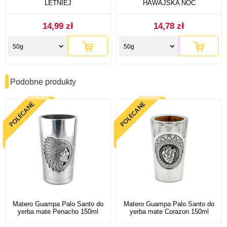
LETNIEJ
HAWAJSKA NOC
14,99 zł
14,78 zł
50g
50g
Podobne produkty
Matero Guampa Palo Santo do
Matero Guampa Palo Santo do
yerba mate Penacho 150ml
yerba mate Corazon 150ml