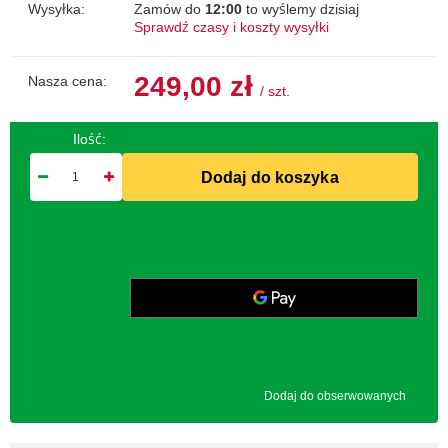
Wysyłka:
Zamów do
12:00
to wyślemy dzisiaj
Sprawdź czasy i koszty wysyłki
249,00 zł
Nasza cena:
/
szt.
Ilość:
Dodaj do koszyka
Dodaj do obserwowanych