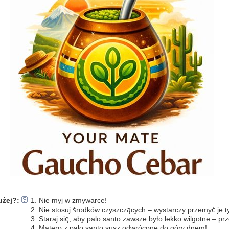
użej?
:
1. Nie myj w zmywarce!
2. Nie stosuj środków czyszczących – wystarczy przemyć je t
3. Staraj się, aby palo santo zawsze było lekko wilgotne – 
4. Matero z palo santo susz odwrócone do góry dnem!