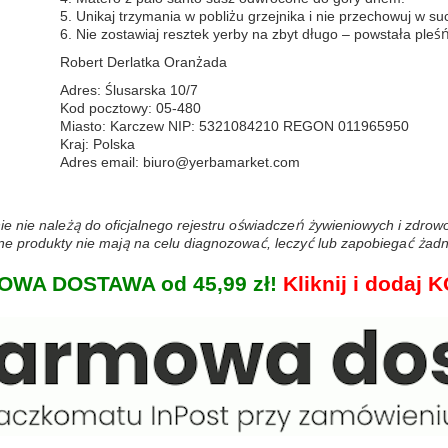
5. Unikaj trzymania w pobliżu grzejnika i nie przechowuj w s
6. Nie zostawiaj resztek yerby na zbyt długo – powstała pleś
Robert Derlatka Oranżada
Adres: Ślusarska 10/7
Kod pocztowy: 05-480
Miasto: Karczew NIP: 5321084210 REGON 011965950
Kraj: Polska
Adres email: biuro@yerbamarket.com
ie nie należą do oficjalnego rejestru oświadczeń żywieniowych i zdro
 produkty nie mają na celu diagnozować, leczyć lub zapobiegać żadn
WA DOSTAWA od 45,99 zł!
Kliknij i doda