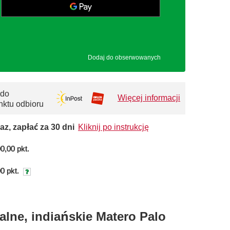
Dodaj do obserwowanych
 do
Więcej informacji
nktu odbioru
az, zapłać za 30 dni
Kliknij po instrukcję
0,00 pkt.
0 pkt.
lne, indiańskie Matero Palo