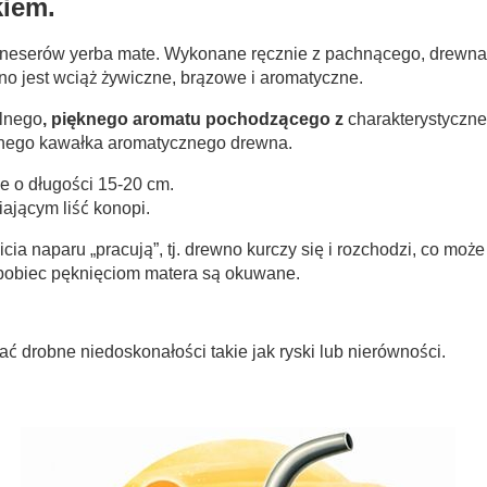
iem.
koneserów yerba mate. Wykonane ręcznie z pachnącego, drewn
no jest wciąż żywiczne, brązowe i aromatyczne.
alnego
, pięknego aromatu pochodzącego z
charakterystyczne
ednego kawałka aromatycznego drewna.
e o długości 15-20 cm.
ającym liść konopi.
 naparu „pracują”, tj. drewno kurczy się i rozchodzi, co moż
zapobiec pęknięciom matera są okuwane.
 drobne niedoskonałości takie jak ryski lub nierówności.