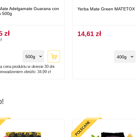
Mate Adelgamate Guarana con
Yerba Mate Green MATETOX
s 500g
5 zł
14,61 zł
ł
500g
400g
a cena produktu w okresie 30 dni
prowadzeniem obniżki:
34,99 zł
o!