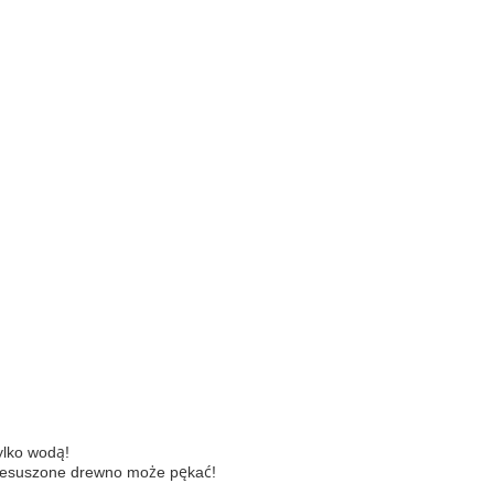
ylko wodą!
przesuszone drewno może pękać!