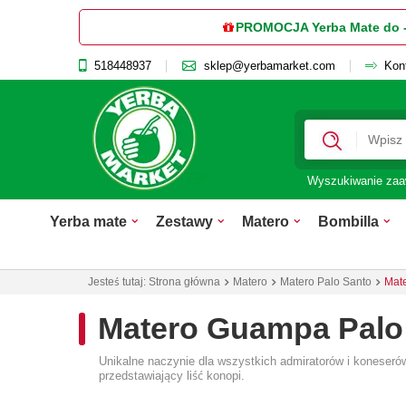
PROMOCJA Yerba Mate do 
518448937
sklep@yerbamarket.com
Kon
Wyszukiwanie za
Yerba mate
Zestawy
Matero
Bombilla
Jesteś tutaj:
Strona główna
Matero
Matero Palo Santo
Mat
Matero Guampa Palo
Unikalne naczynie dla wszystkich admiratorów i koneser
przedstawiający liść konopi.