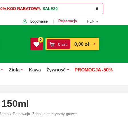
20%
KOD RABATOWY:
SALE20
Rejestracja
PLN
Logowanie
0
0,00 zł
0
szt.
Zioła
Kawa
Żywność
PROMOCJA -50%
 150ml
anto z Paragwaju. Zdobi je estetyczny grawer