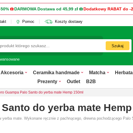
-50%
DARMOWA Dostawa od 45,99 zł
Dodatkowy RABAT do -
takt
Pomoc
Koszty dostawy
Szukaj
awansowane
Akcesoria
Ceramika handmade
Matcha
Herbata
Prezenty
Outlet
B2B
ero Guampa Palo Santo do yerba mate Hemp 150ml
 Santo do yerba mate Hemp
ów yerba mate. Wykonane ręcznie z pachnącego, drewna pochodzącego Palo S