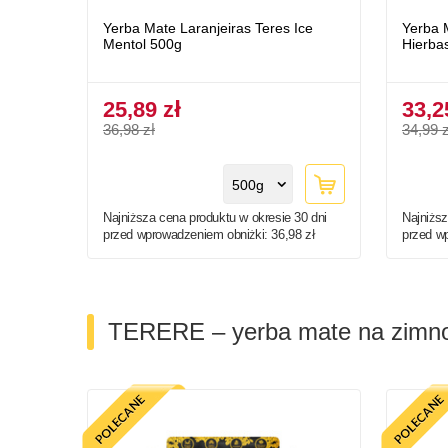
Yerba Mate Laranjeiras Teres Ice
Yerba 
Mentol 500g
Hierba
25,89 zł
33,2
36,98 zł
34,99 z
500g
Najniższa cena produktu w okresie 30 dni
Najniższ
przed wprowadzeniem obniżki:
36,98 zł
przed w
TERERE – yerba mate na zimn