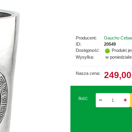
Producent:
Gaucho Ceba
ID:
20549
Dostępność:
Produkt je
Wysyłka:
w poniedział
249,00
Nasza cena:
Ilość: