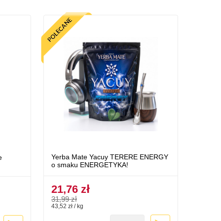
Yerba Mate Yacuy TERERE ENERGY
e
o smaku ENERGETYKA!
21,76 zł
31,99 zł
43,52 zł / kg