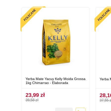
Yerba Mate Yacuy Kelly Moida Grossa
Yerba 
1kg Chimarrao - Elaborada
23,99 zł
28,1
39,58 zł
37,55 z