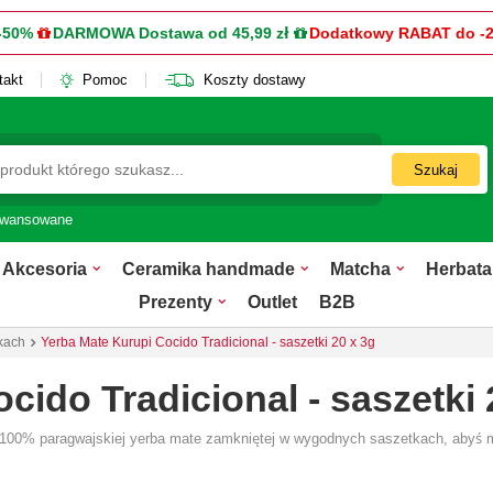
-50%
DARMOWA Dostawa od 45,99 zł
Dodatkowy RABAT do -
takt
Pomoc
Koszty dostawy
Szukaj
awansowane
Akcesoria
Ceramika handmade
Matcha
Herbata
Prezenty
Outlet
B2B
kach
Yerba Mate Kurupi Cocido Tradicional - saszetki 20 x 3g
cido Tradicional - saszetki 
- 100% paragwajskiej yerba mate zamkniętej w wygodnych saszetkach, abyś m