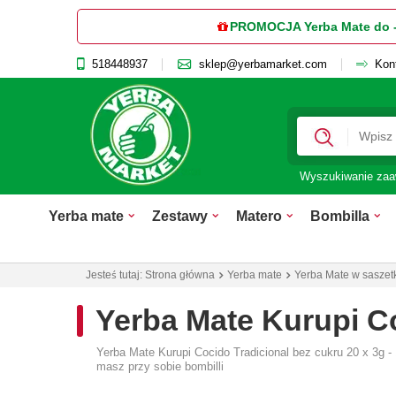
PROMOCJA Yerba Mate do 
518448937
sklep@yerbamarket.com
Kon
Wyszukiwanie za
Yerba mate
Zestawy
Matero
Bombilla
Jesteś tutaj:
Strona główna
Yerba mate
Yerba Mate w saszet
Yerba Mate Kurupi Co
Yerba Mate Kurupi Cocido Tradicional bez cukru 20 x 3g 
masz przy sobie bombilli