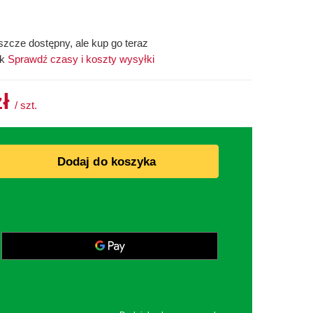
szcze dostępny, ale kup go teraz
ek
Sprawdź czasy i koszty wysyłki
zł
/
szt.
Dodaj do koszyka