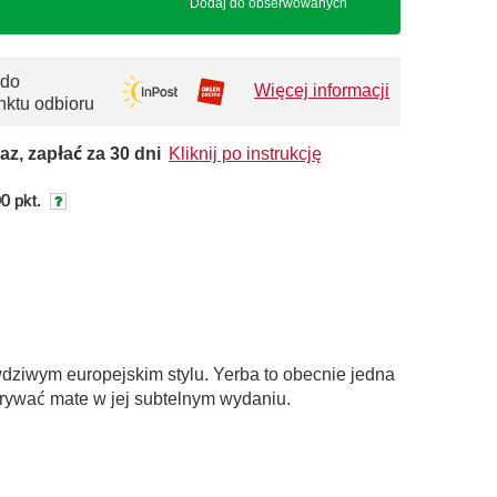
Dodaj do obserwowanych
 do
Więcej informacji
nktu odbioru
az, zapłać za 30 dni
Kliknij po instrukcję
0 pkt.
wdziwym europejskim stylu. Yerba to obecnie jedna
krywać mate w jej subtelnym wydaniu.