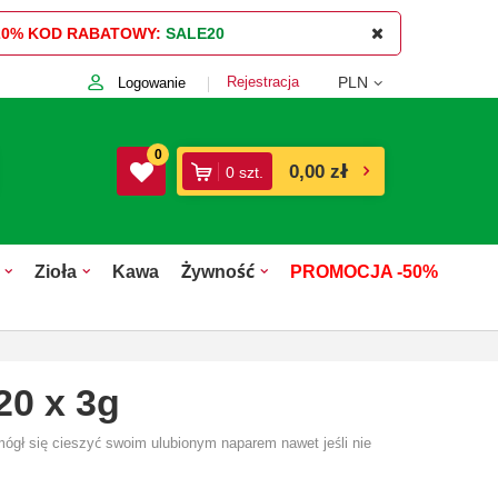
20%
KOD RABATOWY:
SALE20
Rejestracja
PLN
Logowanie
0
0,00 zł
0
szt.
Zioła
Kawa
Żywność
PROMOCJA -50%
20 x 3g
ógł się cieszyć swoim ulubionym naparem nawet jeśli nie