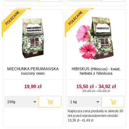
MIECHUNKA PERUWIAŃSKA
HIBISKUS (Hibiscus) - kwiat,
suszony owoc
herbata z hibiskusa
19,99 zł
15,50 zł - 34,92 zł
35,48 zł
-
35,48 zł
150g
1 kg
Najniższa cena produktu w okresie 30
dni przed wprowadzeniem obniżki:
16,39 zł - 41,49 zł