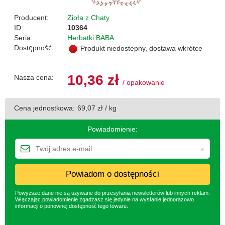
Producent:
Zioła z Chaty
ID:
10364
Seria:
Herbatki BABA
Dostępność:
Produkt niedostepny, dostawa wkrótce
10,36 zł
Nasza cena:
/
opakowanie
Cena jednostkowa:
69,07 zł / kg
Powiadomienie:
Powiadom o dostępności
Powyższe dane nie są używane do przesyłania newsletterów lub innych reklam.
Włączając powiadomienie zgadzasz się jedynie na wysłanie jednorazowo
informacji o ponownej dostępność tego towaru.