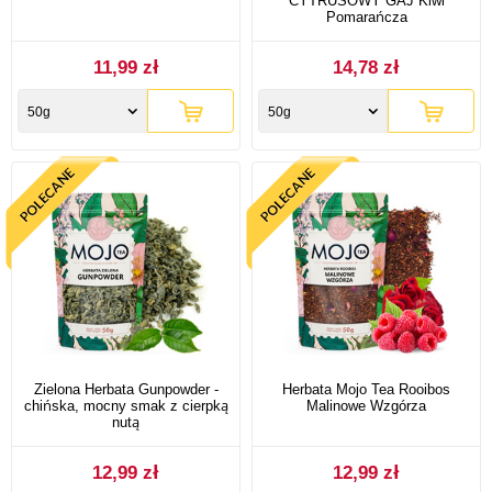
CYTRUSOWY GAJ Kiwi
Pomarańcza
11,99 zł
14,78 zł
50g
50g
Zielona Herbata Gunpowder -
Herbata Mojo Tea Rooibos
chińska, mocny smak z cierpką
Malinowe Wzgórza
nutą
12,99 zł
12,99 zł