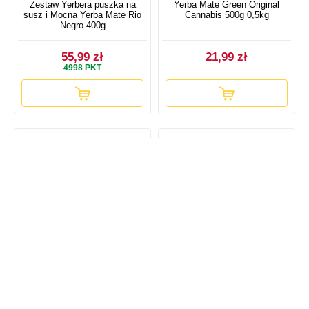
Zestaw Yerbera puszka na
Yerba Mate Green Original
susz i Mocna Yerba Mate Rio
Cannabis 500g 0,5kg
Negro 400g
55,99 zł
21,99 zł
4998
PKT
Yerba Mate El Pajaro Cocido
Yerba Mate El Pajaro Cocido
Mas Energia - w saszetkach
Cactus - w saszetkach 25 x
25 x 3g
3g
7,50 zł
14,46 zł