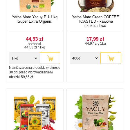
Yerba Mate Yacuy PU 1 kg
Yerba Mate Green COFFEE
Super Extra Organic
TOASTED - kawowa
czekoladowa
44,53 zł
17,99 zł
59,55 zł
44,97 zł / 1kg
44,53 zł / 1kg
1 kg
400g
Najniższa cena produktu w okresie
30 dni przed wprowadzeniem
obniżki:
59,55 zł