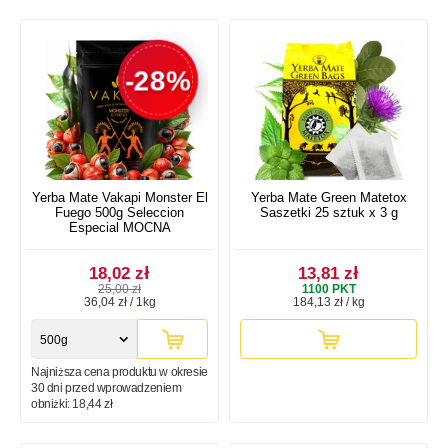
-28%
Yerba Mate Vakapi Monster El
Yerba Mate Green Matetox
Fuego 500g Seleccion
Saszetki 25 sztuk x 3 g
Especial MOCNA
18,02 zł
13,81 zł
25,00 zł
1100
PKT
36,04 zł / 1kg
184,13 zł / kg
500g
Najniższa cena produktu w okresie
30 dni przed wprowadzeniem
obniżki:
18,44 zł