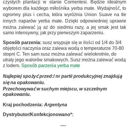
czystych plantacji w stanie Corrientesi. Będzie idealnym
wyborem dla każdego miłośnika yerba mate. Wydajność, to
ogromny plus i cecha, która wyróżnia Union Suave na tle
innych naparów yerba mate. Dzięki odpowiedniej uprawie
można zalewać ją aż do siedmiu razy, a jej smak jest tak
samo intensywny, jak przy pierwszym zaparzeniu.
Sposób parzenia:
susz wsypuje się w ilości od 1/4 do 3/4
objętości naczynia oraz zalewa wodą o temperaturze 70-80
stopni C. Ten sam susz można zalewać wielokrotnie, do
utraty jego walorów smakowych. Susz można zalewać wodą
z lodem.
Sposób parzenia yerba mate
Najlepiej spożyć przed:/ nr partii produkcyjnej znajdują
się na opakowaniu.
Przechowywać w suchym miejscu, w szczelnym
opakowaniu.
Kraj pochodzenia:
Argentyna
Dystrybutor/Konfekcjonowano*: