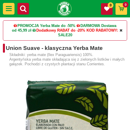
0
0
PROMOCJA Yerba Mate do -50%
DARMOWA Dostawa
od 45,99 zł
Dodatkowy RABAT do -20%
KOD RABATOWY:
SALE20
Union Suave - klasyczna Yerba Mate
Składniki: yerba mate (Ilex Paraguariensis) 100%.
Argentyńska yerba mate składająca się z zielonych listków i małych
gałązek. Pochodzi z czystych plantacji stanu Corrientes.