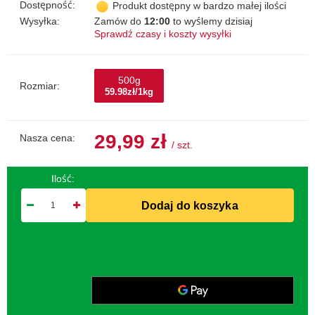
Dostępność:
Produkt dostępny w bardzo małej ilości
Wysyłka:
Zamów do
12:00
to wyślemy dzisiaj
Sprawdź czasy i koszty wysyłki
500g
Rozmiar:
59.98zł/1kg
29,99 zł
Nasza cena:
/
szt.
Ilość:
Dodaj do koszyka