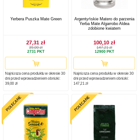
Yerbera Puszka Mate Green
Argentyńskie Matero do parzenia
Yerba Mate Algarrobo Aldea
zdobione kwiatem
27,31 zł
100,10 zł
39,00 zł
147,21 zł
2731
PKT
12900
PKT
Najniższa cena produktu w okresie 30
Najniższa cena produktu w okresie 30
dni przed wprowadzeniem obniżki:
dni przed wprowadzeniem obniżki:
39,00 zł
147,21 zł