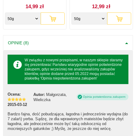
14,99 zł
12,99 zł
50g
50g
OPINIE (8)
W związku z nowymi przepisami, w naszym sklepie staramy
się prezentować Państwu wiarygodne opinie potwierdzone
zakupem, gdyż wcześniej nie analizowaliśmy zakupów
klientów, opinie dodane przed 05.2022 mogą posiadać
plakietkę 'Opinia niepotwierdzona zakupem'
Ocena:
Autor:
Małgorzata,
Opinia potwierdzona zakupem
Wieliczka
2015-03-12
Bardzo fajna, dość pobudzająca, łagodna i jednocześnie wydajna (do
7 zalań) yerba. Sądzę, że dla wprawionych mateistów będzie zbyt
łagodna, ale jednocześnie może być taką odskocznią od
mocniejszych gatunków ;) Myślę, że jeszcze do niej wrócę.