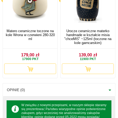
Matero ceramiczne toczone na
Urocze ceramiczne materko
kole Wrona w czerwieni 280-320
handmade w kształcie misia
ml
"chceMIŚ" ~125ml (toczone na
kole garncarskim)
179,00 zł
139,00 zł
17900
PKT
11900
PKT
OPINIE (0)
W związku z nowymi przepisami, w naszym sklepie staramy
się prezentować Państwu wiarygodne opinie potwierdzone
zakupem, gdyż wcześniej nie analizowaliśmy zakupów
klientów, opinie dodane przed 05.2022 mogą posiadać