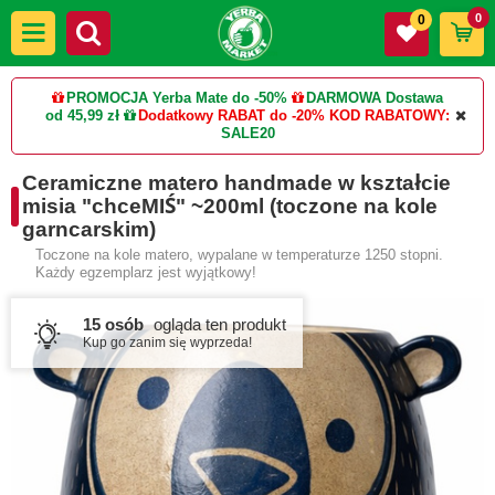
0
0
PROMOCJA Yerba Mate do -50%
DARMOWA Dostawa
od 45,99 zł
Dodatkowy RABAT do -20%
KOD RABATOWY:
SALE20
Ceramiczne matero handmade w kształcie
misia "chceMIŚ" ~200ml (toczone na kole
garncarskim)
Toczone na kole matero, wypalane w temperaturze 1250 stopni.
Każdy egzemplarz jest wyjątkowy!
15 osób
ogląda ten produkt
Kup go zanim się wyprzeda!