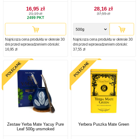
16,95 zł
28,16 zł
21,19 zł
37,55 zł
2499
PKT
500g
Najniższa cena produktu w okresie 30
Najniższa cena produktu w okresie 30
dni przed wprowadzeniem obniżki:
dni przed wprowadzeniem obniżki:
16,95 zł
37,55 zł
Zestaw Yerba Mate Yacuy Pure
Yerbera Puszka Mate Green
Leaf 500g unsmoked