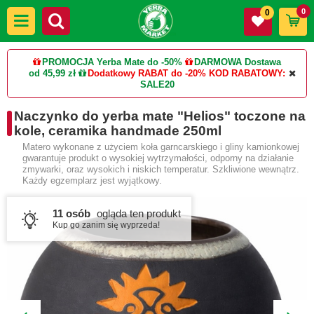
0
0
PROMOCJA Yerba Mate do -50%
DARMOWA Dostawa
od 45,99 zł
Dodatkowy RABAT do -20%
KOD RABATOWY:
SALE20
Naczynko do yerba mate "Helios" toczone na
kole, ceramika handmade 250ml
Matero wykonane z użyciem koła garncarskiego i gliny kamionkowej
gwarantuje produkt o wysokiej wytrzymałości, odporny na działanie
zmywarki, oraz wysokich i niskich temperatur. Szkliwione wewnątrz.
Każdy egzemplarz jest wyjątkowy.
11 osób
ogląda ten produkt
Kup go zanim się wyprzeda!