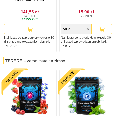
handmade ~250 ml
141,55 zł
15,90 zł
149,00 zł
22,20 zł
14155
PKT
500g
Najniższa cena produktu w okresie 30
Najniższa cena produktu w okresie 30
dni przed wprowadzeniem obniżki:
dni przed wprowadzeniem obniżki:
149,00 zł
15,90 zł
TERERE – yerba mate na zimno!