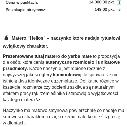
14 900,00 pkt.
Cena w punktach:
149,00 pkt.
Po zakupie otrzymasz:
🧉
Matero "Helios" – naczynko które nadaje rytuałowi
wyjątkowy charakter.
Prezentowane tutaj matero do yerba mate
to propozycja
dla osób, które cenią
autentyczne rzemiosło i unikatowe
przedmioty
. Każde naczynie jest robione ręcznie z
najwyższej jakości
gliny kamionkowej
, to sprawia, że nie
istnieją dwa identyczne egzemplarze. Delikatne różnice w
kształcie, rozmiarze czy odcieniu szkliwa są naturalnym
efektem pracy rąk rzemieślnika i stanowią o wyjątkowości
każdego matera 🤍.
Naczynko ma matowo satynową powierzchnię co nadaje mu
surowości charakteru i dzięki czemu materko nie ślizga się
w dłoniach.