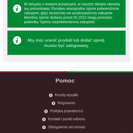
W związku z nowymi przepisami, w naszym sklepie staramy
się prezentować Państwu wiarygodne opinie potwierdzone
zakupem, gdyż wcześniej nie analizowaliśmy zakupów
klientów, opinie dodane przed 05.2022 mogą posiadać
plakietkę 'Opinia niepotwierdzona zakupem'
Aby móc ocenić produkt lub dodać opinię,
musisz być
zalogowany
.
Pomoc
Koszty wysyłki
Regulamin
Polityka prywatności
Kontakt i punkt odbioru
Odstąpienie od umowy