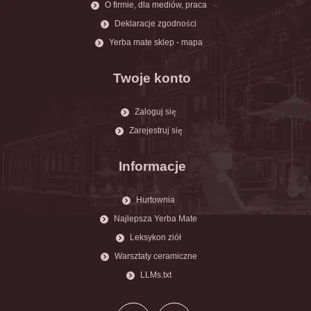
O firmie, dla mediów, praca
Deklaracje zgodności
Yerba mate sklep - mapa
Twoje konto
Zaloguj się
Zarejestruj się
Informacje
Hurtownia
Najlepsza Yerba Mate
Leksykon ziół
Warsztaty ceramiczne
LLMs.txt