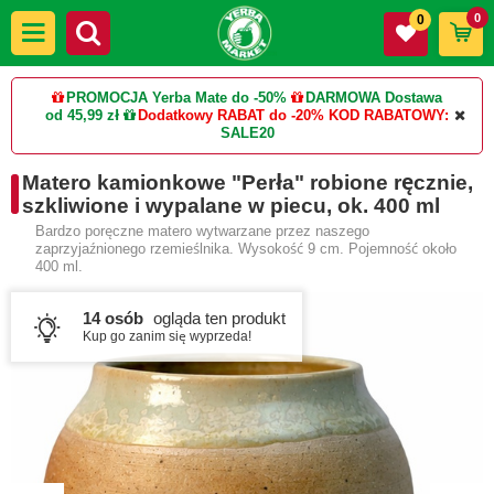
0
0
PROMOCJA Yerba Mate do -50%
DARMOWA Dostawa
od 45,99 zł
Dodatkowy RABAT do -20%
KOD RABATOWY:
SALE20
Matero kamionkowe "Perła" robione ręcznie,
szkliwione i wypalane w piecu, ok. 400 ml
Bardzo poręczne matero wytwarzane przez naszego
zaprzyjaźnionego rzemieślnika. Wysokość 9 cm. Pojemność około
400 ml.
14 osób
ogląda ten produkt
Kup go zanim się wyprzeda!