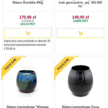
Matero Bombilla 400g
kole garncarskim, poj. 350-400
ml.
170,98 zł
149,00 zł
179,99 zł
14900
PKT
18133
PKT
Najniższa cena produktu w okresie 30
dni przed wprowadzeniem obniżki:
179,99 zł
Matero kamionkowe "Miętowa
Matero kamionkowe Zorza