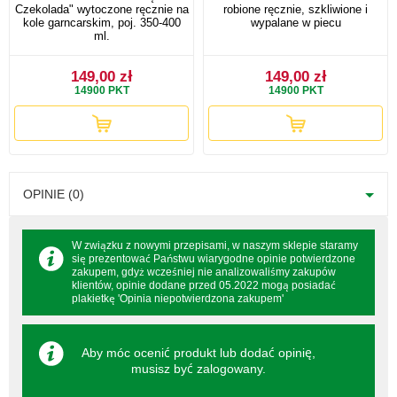
Czekolada" wytoczone ręcznie na
robione ręcznie, szkliwione i
kole garncarskim, poj. 350-400
wypalane w piecu
ml.
149,00 zł
149,00 zł
14900
PKT
14900
PKT
OPINIE (0)
W związku z nowymi przepisami, w naszym sklepie staramy
się prezentować Państwu wiarygodne opinie potwierdzone
zakupem, gdyż wcześniej nie analizowaliśmy zakupów
klientów, opinie dodane przed 05.2022 mogą posiadać
plakietkę 'Opinia niepotwierdzona zakupem'
Aby móc ocenić produkt lub dodać opinię,
musisz być
zalogowany
.