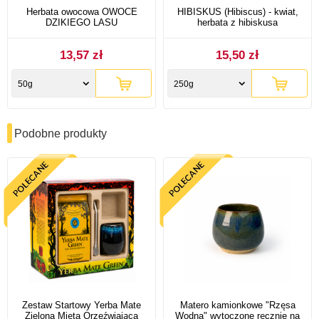
Herbata owocowa OWOCE
HIBISKUS (Hibiscus) - kwiat,
DZIKIEGO LASU
herbata z hibiskusa
13,57 zł
15,50 zł
50g
250g
Podobne produkty
Zestaw Startowy Yerba Mate
Matero kamionkowe "Rzęsa
Zielona Mięta Orzeźwiająca
Wodna" wytoczone ręcznie na