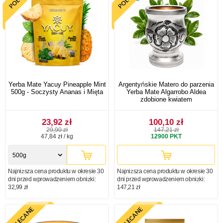
Yerba Mate Yacuy Pineapple Mint
Argentyńskie Matero do parzenia
500g - Soczysty Ananas i Mięta
Yerba Mate Algarrobo Aldea
zdobione kwiatem
23,92 zł
100,10 zł
29,90 zł
147,21 zł
47,84 zł / kg
12900
PKT
500g
Najniższa cena produktu w okresie 30
Najniższa cena produktu w okresie 30
dni przed wprowadzeniem obniżki:
dni przed wprowadzeniem obniżki:
32,99 zł
147,21 zł