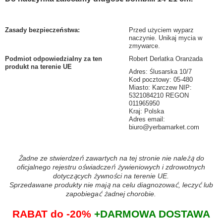
Zasady bezpieczeństwa
:
Przed użyciem wyparz
naczynie. Unikaj mycia w
zmywarce.
Podmiot odpowiedzialny za ten
Robert Derlatka Oranżada
produkt na terenie UE
Adres: Ślusarska 10/7
Kod pocztowy: 05-480
Miasto: Karczew NIP:
5321084210 REGON
011965950
Kraj: Polska
Adres email:
biuro@yerbamarket.com
Żadne ze stwierdzeń zawartych na tej stronie nie należą do
oficjalnego rejestru oświadczeń żywieniowych i zdrowotnych
dotyczących żywności na terenie UE.
Sprzedawane produkty nie mają na celu diagnozować, leczyć lub
zapobiegać żadnej chorobie.
RABAT do -20%
+DARMOWA DOSTAWA