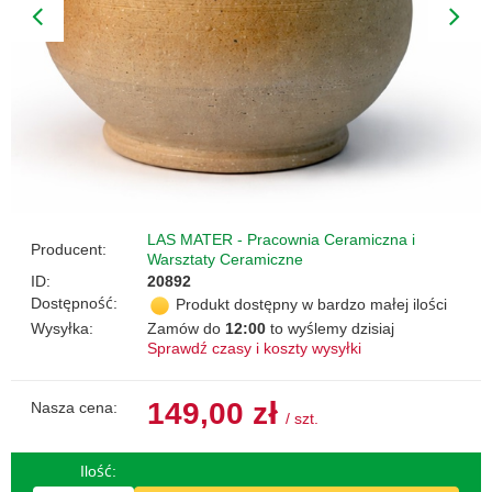
LAS MATER - Pracownia Ceramiczna i
Producent:
Warsztaty Ceramiczne
ID:
20892
Dostępność:
Produkt dostępny w bardzo małej ilości
Wysyłka:
Zamów do
12:00
to wyślemy dzisiaj
Sprawdź czasy i koszty wysyłki
149,00 zł
Nasza cena:
/
szt.
Ilość: