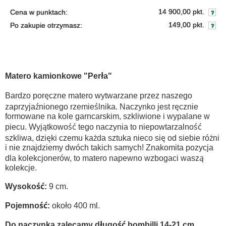
14 900,00 pkt.
Cena w punktach:
149,00 pkt.
Po zakupie otrzymasz:
Matero kamionkowe "Perła"
Bardzo poręczne matero wytwarzane przez naszego
zaprzyjaźnionego rzemieślnika. Naczynko jest ręcznie
formowane na kole garncarskim, szkliwione i wypalane w
piecu. Wyjątkowość tego naczynia to niepowtarzalność
szkliwa, dzięki czemu każda sztuka nieco się od siebie różni
i nie znajdziemy dwóch takich samych! Znakomita pozycja
dla kolekcjonerów, to matero napewno wzbogaci waszą
kolekcje.
Wysokość:
9 cm.
Pojemność:
około 400 ml.
Do naczynka zalecamy długość bombilli 14-21
cm.