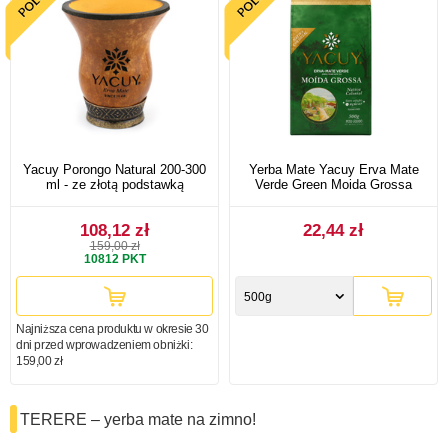
Yacuy Porongo Natural 200-300
Yerba Mate Yacuy Erva Mate
ml - ze złotą podstawką
Verde Green Moida Grossa
108,12 zł
22,44 zł
159,00 zł
10812
PKT
500g
Najniższa cena produktu w okresie 30
dni przed wprowadzeniem obniżki:
159,00 zł
TERERE – yerba mate na zimno!