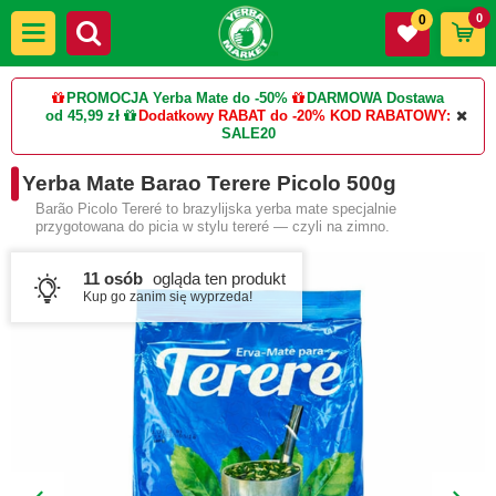
0
0
PROMOCJA Yerba Mate do -50%
DARMOWA Dostawa
od 45,99 zł
Dodatkowy RABAT do -20%
KOD RABATOWY:
SALE20
Yerba Mate Barao Terere Picolo 500g
Barão Picolo Tereré to brazylijska yerba mate specjalnie
przygotowana do picia w stylu tereré — czyli na zimno.
11 osób
ogląda ten produkt
Kup go zanim się wyprzeda!