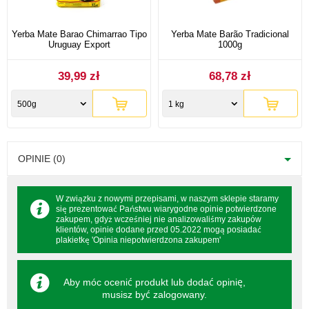
Yerba Mate Barao Chimarrao Tipo
Yerba Mate Barão Tradicional
Uruguay Export
1000g
39,99 zł
68,78 zł
500g
1 kg
OPINIE (0)
W związku z nowymi przepisami, w naszym sklepie staramy
się prezentować Państwu wiarygodne opinie potwierdzone
zakupem, gdyż wcześniej nie analizowaliśmy zakupów
klientów, opinie dodane przed 05.2022 mogą posiadać
plakietkę 'Opinia niepotwierdzona zakupem'
Aby móc ocenić produkt lub dodać opinię,
musisz być
zalogowany
.