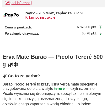
Więcej informacji
PayPo - kup teraz, zapłać za 30 dni
Kliknij po instrukcję
6 878,00 pkt.
Cena w punktach:
68,78 pkt.
Po zakupie otrzymasz:
Erva Mate Barão — Picolo Tereré 500
g 🌿❄️
🌿 Co to za yerba?
Barão Picolo Tereré to brazylijska yerba mate specjalnie
przygotowana do picia w stylu
tereré
— czyli na zimno.
Picolo wyróżnia się drobniejszym, specyficznie zmielonym
cięciem i kompozycją przeznaczoną do szybkiego,
orzeźwiającego zaparzenia wodą chłodną lub lodem.