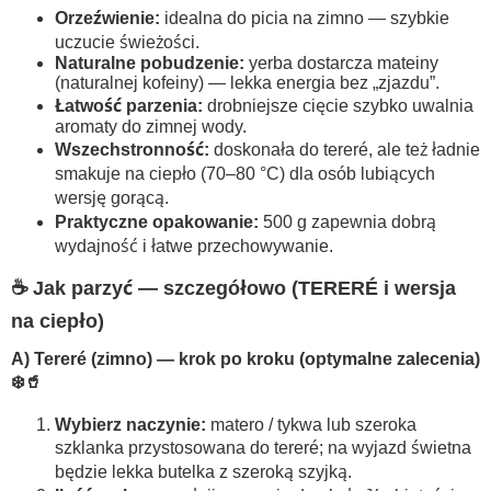
Orzeźwienie:
idealna do picia na zimno — szybkie
uczucie świeżości.
Naturalne pobudzenie:
yerba dostarcza mateiny
(naturalnej kofeiny) — lekka energia bez „zjazdu”.
Łatwość parzenia:
drobniejsze cięcie szybko uwalnia
aromaty do zimnej wody.
Wszechstronność:
doskonała do tereré, ale też ładnie
smakuje na ciepło (70–80 °C) dla osób lubiących
wersję gorącą.
Praktyczne opakowanie:
500 g zapewnia dobrą
wydajność i łatwe przechowywanie.
☕ Jak parzyć — szczegółowo (TERERÉ i wersja
na ciepło)
A) Tereré (zimno) — krok po kroku (optymalne zalecenia)
❄️🥤
Wybierz naczynie:
matero / tykwa lub szeroka
szklanka przystosowana do tereré; na wyjazd świetna
będzie lekka butelka z szeroką szyjką.