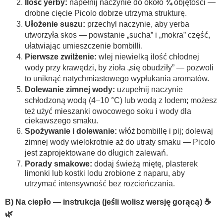
Ilość yerby:
napełnij naczynie do około
¾
objętości —
drobne cięcie Picolo dobrze utrzyma strukturę.
Ułożenie suszu:
przechyl naczynie, aby yerba
utworzyła skos — powstanie „sucha” i „mokra” część,
ułatwiając umieszczenie bombilli.
Pierwsze zwilżenie:
wlej niewielką ilość chłodnej
wody przy krawędzi, by zioła „się obudziły” — pozwoli
to uniknąć natychmiastowego wypłukania aromatów.
Dolewanie zimnej wody:
uzupełnij naczynie
schłodzoną wodą (4–10 °C) lub wodą z lodem; możesz
też użyć mieszanki owocowego soku i wody dla
ciekawszego smaku.
Spożywanie i dolewanie:
włóż bombillę i pij; dolewaj
zimnej wody wielokrotnie aż do utraty smaku — Picolo
jest zaprojektowane do długich zalewań.
Porady smakowe:
dodaj świeżą miętę, plasterek
limonki lub kostki lodu zrobione z naparu, aby
utrzymać intensywność bez rozcieńczania.
B) Na ciepło — instrukcja (jeśli wolisz wersję gorącą) ☕
🌿