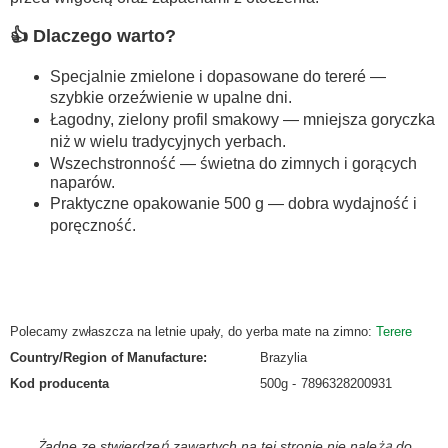
👍 Dlaczego warto?
Specjalnie zmielone i dopasowane do tereré —
szybkie orzeźwienie w upalne dni.
Łagodny, zielony profil smakowy — mniejsza goryczka
niż w wielu tradycyjnych yerbach.
Wszechstronność — świetna do zimnych i gorących
naparów.
Praktyczne opakowanie 500 g — dobra wydajność i
poręczność.
Polecamy zwłaszcza na letnie upały, do yerba mate na zimno:
Terere
Country/Region of Manufacture
:
Brazylia
Kod producenta
500g
7896328200931
Żadne ze stwierdzeń zawartych na tej stronie nie należą do