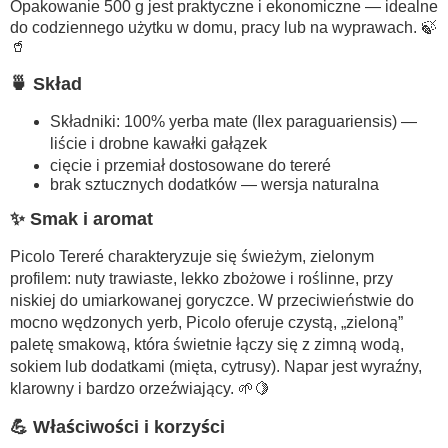
Opakowanie 500 g jest praktyczne i ekonomiczne — idealne
do codziennego użytku w domu, pracy lub na wyprawach. 🍃
🥤
🍵 Skład
Składniki: 100% yerba mate (Ilex paraguariensis) —
liście i drobne kawałki gałązek
cięcie i przemiał dostosowane do tereré
brak sztucznych dodatków — wersja naturalna
✨ Smak i aromat
Picolo Tereré charakteryzuje się świeżym, zielonym
profilem: nuty trawiaste, lekko zbożowe i roślinne, przy
niskiej do umiarkowanej goryczce. W przeciwieństwie do
mocno wędzonych yerb, Picolo oferuje czystą, „zieloną”
paletę smakową, która świetnie łączy się z zimną wodą,
sokiem lub dodatkami (mięta, cytrusy). Napar jest wyraźny,
klarowny i bardzo orzeźwiający. 🌱🍋
💪 Właściwości i korzyści