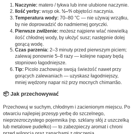
Naczynie:
matero / tykwa lub inne ulubione naczynie.
Ilość yerby:
wsyp ok.
½–⅔
objętości naczynia.
Temperatura wody:
70–80 °C — nie używaj wrzątku,
by nie doprowadzić do nadmiernej goryczki.
Pierwsze zwilżenie:
możesz najpierw wlać niewielką
ilość chłodnej wody, by ułożyć susz; następnie dolej
gorącą wodę.
Czas parzenia:
2–3 minuty przed pierwszym piciem;
zalewaj ponownie 5–8 razy — kolejne napary będą
stopniowo łagodniejsze.
Tip:
Picolo zachowuje swoją świeżość nawet przy
gorących zalewaniach — uzyskasz łagodniejszy,
mniej wędzony napar niż przy mocnych chimarrão.
📦 Jak przechowywać
Przechowuj w suchym, chłodnym i zacienionym miejscu. Po
otwarciu najlepiej przesyp yerbę do szczelnego,
nieprzezroczystego pojemnika (np. szklany słój z uszczelką
lub metalowe pudełko) — to zabezpieczy aromat i chroni
przed wilgocią oraz zapachami z otoczenia.