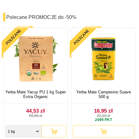
Polecane PROMOCJE do -50%
Yerba Mate Yacuy PU 1 kg Super
Yerba Mate Campesino Suave
Extra Organic
500 g
44,53 zł
16,95 zł
59,55 zł
21,19 zł
2499
PKT
1 kg