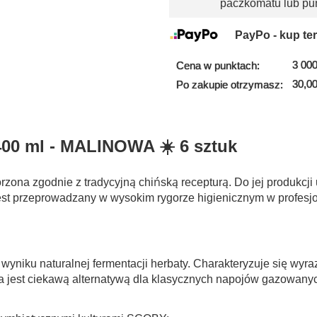
paczkomatu lub pu
PayPo - kup ter
3 000
Cena w punktach:
30,00
Po zakupie otrzymasz:
00 ml - MALINOWA ☀️ 6 sztuk
zona zgodnie z tradycyjną chińską recepturą. Do jej produkcji u
jest przeprowadzany
w wysokim rygorze higienicznym
w profesj
wyniku naturalnej fermentacji herbaty. Charakteryzuje się wy
jest ciekawą alternatywą dla klasycznych napojów gazowanych 