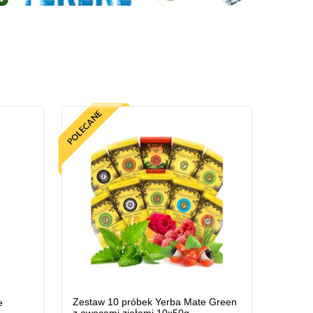
Zestaw 10 próbek Yerba Mate Green
e