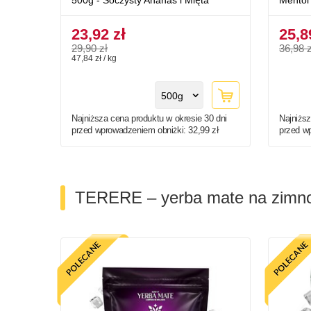
500g - Soczysty Ananas i Mięta
Mentol
23,92 zł
25,8
29,90 zł
36,98 z
47,84 zł / kg
500g
Najniższa cena produktu w okresie 30 dni
Najniższ
przed wprowadzeniem obniżki:
32,99 zł
przed w
TERERE – yerba mate na zimn