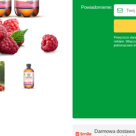
Powiadomienie:
Powyższe dane 
reklam. Włącza
jednorazowo in
Darmowa dostawa