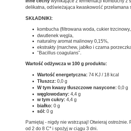
Inne cechy
wynikające z fermentacji kombuchy z
delikatna, odświeżająca kwaskowość przełamana sł
SKŁADNIKI
:
kombucha (filtrowana woda, cukier trzcinowy, 
dwutlenek węgla,
naturalny aromat malinowy 0,15%,
ekstrakty (marchew, jabłko i czarna porzeczk
"Bacillus coagulans".
Wartość odżywcza w 100 g produktu:
Wartość energetyczna:
74 KJ / 18 kcal
Tłuszcz:
0,0 g
W tym kwasy tłuszczowe nasycone:
0,0 g
węglowodany:
4,4 g
w tym cukry:
4,4 g
białko:
0 g
sól:
0 g
Pamiętaj - nigdy nie wstrząsaj! Otwieraj ostrożni
od 2 do 8 C
°
i spożyj w ciągu 3 dni.