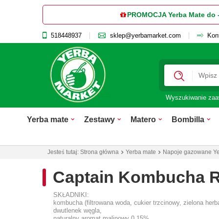
PROMOCJA Yerba Mate do 
518448937
sklep@yerbamarket.com
Kon
Wyszukiwanie za
Yerba mate
Zestawy
Matero
Bombilla
Jesteś tutaj:
Strona główna
Yerba mate
Napoje gazowane Ye
Captain Kombucha R
SKŁADNIKI:
kombucha (filtrowana woda, cukier trzcinowy, zielona herba
dwutlenek węgla,
naturalny aromat malinowy 0,15%,