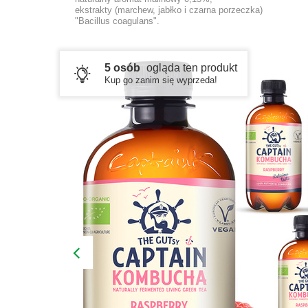
ekstrakty (marchew, jabłko i czarna porzeczka)
"Bacillus coagulans".
5 osób
ogląda ten produkt
Kup go zanim się wyprzeda!