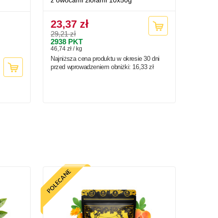
z owocami ziołami 10x50g
23,37 zł
29,21 zł
2938
PKT
46,74 zł / kg
Najniższa cena produktu w okresie 30 dni
przed wprowadzeniem obniżki:
16,33 zł