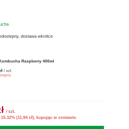
ucha
iedostepny, dostawa wkrótce
 Kombucha Raspberry 400ml
zł
/ szt.
stępny.
zł
/
szt.
5.32% (11,94 zł), kupując w zestawie.