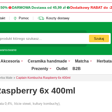
-50%
DARMOWA Dostawa od 45,99 zł
Dodatkowy RABAT do -
takt
Pomoc
Koszty dostawy
Szukaj
awansowane
Akcesoria
Ceramika handmade
Matcha
Herbata
Prezenty
Outlet
B2B
rba Mate
Captain Kombucha Raspberry 6x 400ml
aspberry 6x 400ml
ta 0,4%, liście stewii, kultury kombuchy),