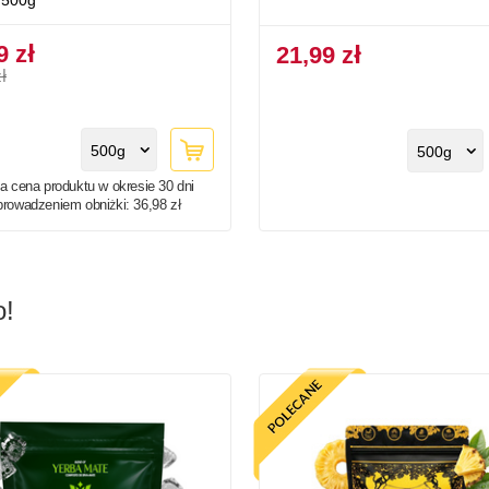
 500g
9 zł
21,99 zł
ł
500g
500g
a cena produktu w okresie 30 dni
prowadzeniem obniżki:
36,98 zł
o!