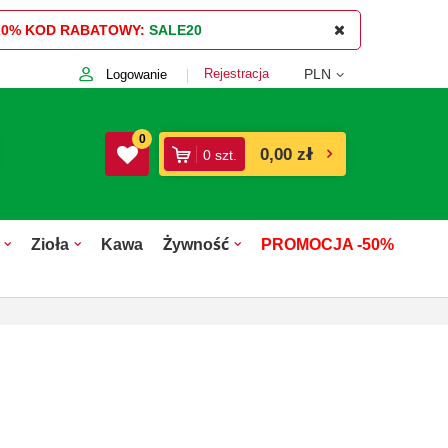
20%
KOD RABATOWY:
SALE20
Rejestracja
PLN
Logowanie
0
0,00 zł
0
szt.
Zioła
Kawa
Żywność
PROMOCJA -50%