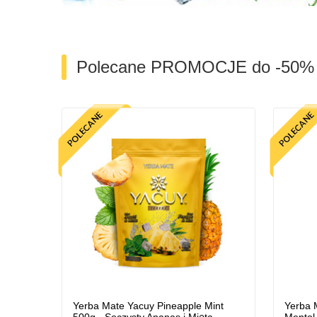
Polecane PROMOCJE do -50%
Yerba Mate Yacuy Pineapple Mint
Yerba M