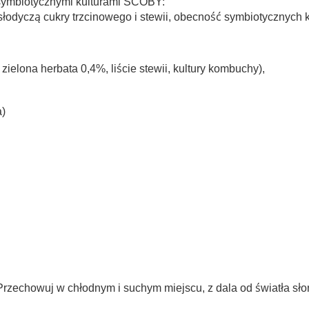
 symbiotycznymi kulturami SCOBY:
odyczą cukry trzcinowego i stewii, obecność symbiotycznych k
zielona herbata 0,4%, liście stewii, kultury kombuchy),
a)
e. Przechowuj w chłodnym i suchym miejscu, z dala od światła 