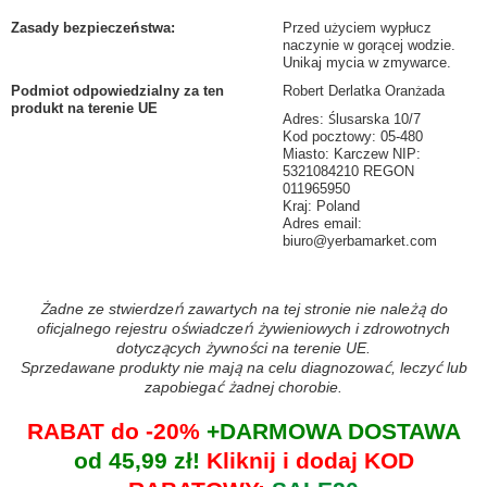
Zasady bezpieczeństwa
:
Przed użyciem wypłucz
naczynie w gorącej wodzie.
Unikaj mycia w zmywarce.
Podmiot odpowiedzialny za ten
Robert Derlatka Oranżada
produkt na terenie UE
Adres: Ślusarska 10/7
Kod pocztowy: 05-480
Miasto: Karczew NIP:
5321084210 REGON
011965950
Kraj: Poland
Adres email:
biuro@yerbamarket.com
Żadne ze stwierdzeń zawartych na tej stronie nie należą do
oficjalnego rejestru oświadczeń żywieniowych i zdrowotnych
dotyczących żywności na terenie UE.
Sprzedawane produkty nie mają na celu diagnozować, leczyć lub
zapobiegać żadnej chorobie.
RABAT do -20%
+DARMOWA DOSTAWA
od 45,99 zł!
Kliknij i dodaj KOD