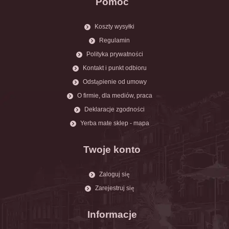
Pomoc
Koszty wysyłki
Regulamin
Polityka prywatności
Kontakt i punkt odbioru
Odstąpienie od umowy
O firmie, dla mediów, praca
Deklaracje zgodności
Yerba mate sklep - mapa
Twoje konto
Zaloguj się
Zarejestruj się
Informacje