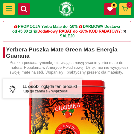
0
0
PROMOCJA Yerba Mate do -50%
DARMOWA Dostawa
od 45,99 zł
Dodatkowy RABAT do -20%
KOD RABATOWY:
SALE20
Yerbera Puszka Mate Green Mas Energia
Guarana
Puszka posiada rynienkę ułatwiającą nasypywanie yerba mate do
matera. Popularna w Ameryce Południowej. Dzięki nie nie wysypiesz
swojej mate na stół. Wspaniały i praktyczny prezent dla mateisty.
11 osób
ogląda ten produkt
Kup go zanim się wyprzeda!