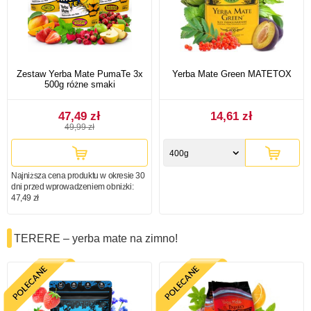
Zestaw Yerba Mate PumaTe 3x
Yerba Mate Green MATETOX
500g różne smaki
47,49 zł
14,61 zł
49,99 zł
400g
Najniższa cena produktu w okresie 30
dni przed wprowadzeniem obniżki:
47,49 zł
TERERE – yerba mate na zimno!