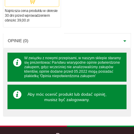
Najniższa cena produktu w okresie
30 dni przed wprowadzeniem
obniżki:
39,00 zł
OPINIE (0)
W związku z nowymi przepisami, w naszym sklepie staramy
się prezentować Państwu wiarygodne opinie potwierdzone
zakupem, gdyż wcześniej nie analizowaliśmy zakupów
klientów, opinie dodane przed 05.2022 mogą posiadać
plakietkę 'Opinia niepotwierdzona zakupem'
Aby móc ocenić produkt lub dodać opinię,
musisz być
zalogowany
.