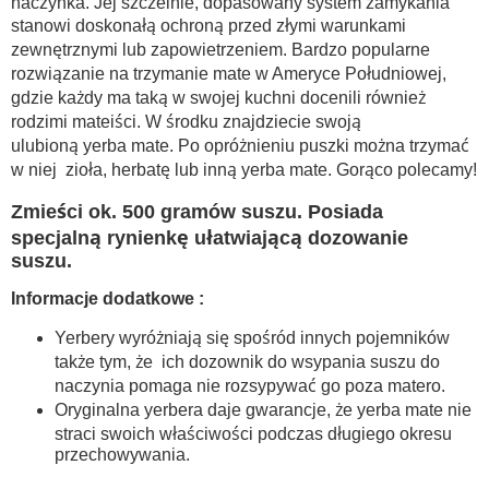
naczynka. Jej szczelnie, dopasowany system zamykania
stanowi doskonałą ochroną przed złymi warunkami
zewnętrznymi lub zapowietrzeniem. Bardzo popularne
rozwiązanie na trzymanie mate w Ameryce Południowej,
gdzie każdy ma taką w swojej kuchni docenili również
rodzimi mateiści. W środku znajdziecie swoją
ulubioną yerba mate. Po opróżnieniu puszki można trzymać
w niej zioła, herbatę lub inną yerba mate. Gorąco polecamy!
Zmieści ok. 500 gramów suszu. Posiada
specjalną rynienkę ułatwiającą dozowanie
suszu.
Informacje dodatkowe :
Yerbery wyróżniają się spośród innych pojemników
także tym, że ich dozownik do wsypania suszu do
naczynia pomaga nie rozsypywać go poza matero.
Oryginalna yerbera daje gwarancje, że yerba mate nie
straci swoich właściwości podczas długiego okresu
przechowywania.