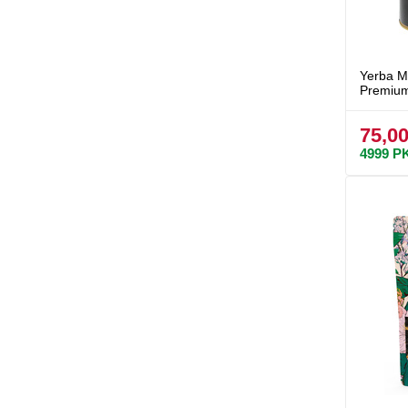
Yerba 
Premiu
75,00
4999
P