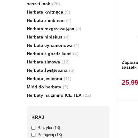
saszetkach
(26)
Herbata kwitnąca
(9)
Herbata z imbirem
(4)
Herbata rozgrzewająca
(9)
Herbata hibiskus
(4)
Herbata cynamonowa
(4)
Herbata z goździkami
(4)
Herbata zimowa
(12)
Zaparzac
saszetki
Herbata świąteczna
(6)
Herbata jesienna
(11)
25,99
Miód do herbaty
(5)
Herbaty na zimno ICE TEA
(22)
KRAJ
Brazylia
(
13
)
Paragwaj
(
13
)