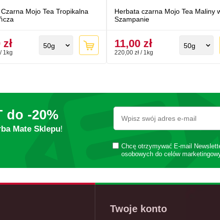
 Czarna Mojo Tea Tropikalna
Herbata czarna Mojo Tea Maliny 
ńcza
Szampanie
 zł
11,00 zł
50g
50g
/ 1kg
220,00 zł / 1kg
T do
-20%
rba Mate Sklepu
!
Chcę otrzymywać E-mail Newslett
osobowych do celów marketingow
Twoje konto