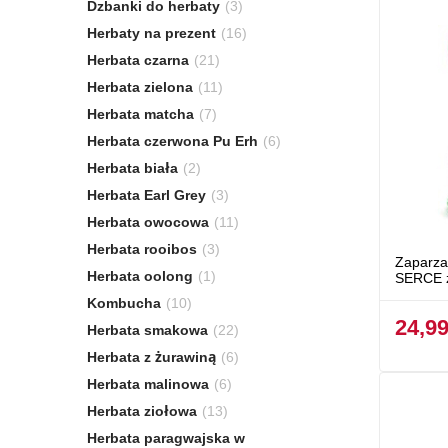
Dzbanki do herbaty
(3)
Herbaty na prezent
(16)
Herbata czarna
(21)
Herbata zielona
(11)
Herbata matcha
(7)
Herbata czerwona Pu Erh
(6)
Herbata biała
(2)
Herbata Earl Grey
(3)
Herbata owocowa
(11)
Herbata rooibos
(3)
Zaparzac
Herbata oolong
(1)
SERCE 
Kombucha
(10)
24,99
Herbata smakowa
(22)
Herbata z żurawiną
(6)
Herbata malinowa
(6)
Herbata ziołowa
(13)
Herbata paragwajska w