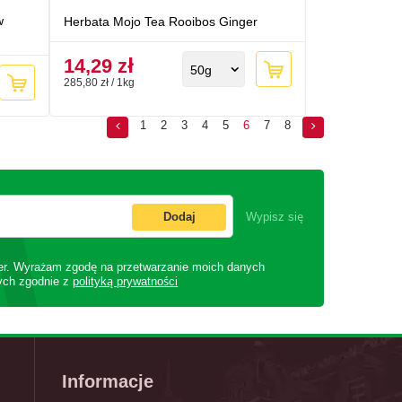
w
Herbata Mojo Tea Rooibos Ginger
14,29 zł
50g
285,80 zł / 1kg
1
2
3
4
5
6
7
8
Dodaj
Wypisz się
er. Wyrażam zgodę na przetwarzanie moich danych
ych zgodnie z
polityką prywatności
Informacje