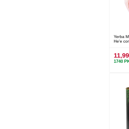
Yerba M
He'e con
11,99
1740
P