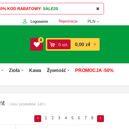
20%
KOD RABATOWY:
SALE20
Rejestracja
PLN
Logowanie
0
0,00 zł
0
szt.
Zioła
Kawa
Żywność
PROMOCJA -50%
nt
( ilość produktów:
140
)
1
2
3
4
5
6
7
8