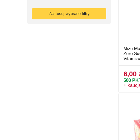
Zastosuj wybrane filtry
Mizu Ma
Zero Su
Vitamiz
6,00 
500
PK
+ kaucj