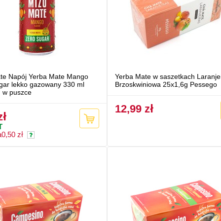
te Napój Yerba Mate Mango
Yerba Mate w saszetkach Laranje
gar lekko gazowany 330 ml
Brzoskwiniowa 25x1,6g Pessego
u w puszce
12,99 zł
zł
T
a
0,50 zł