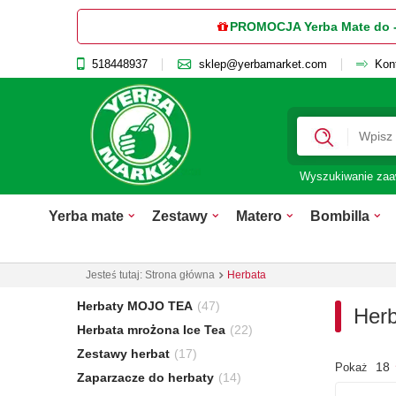
PROMOCJA Yerba Mate do 
518448937
sklep@yerbamarket.com
Kon
Wyszukiwanie za
Yerba mate
Zestawy
Matero
Bombilla
Jesteś tutaj:
Strona główna
Herbata
Herbaty MOJO TEA
(47)
Herb
Herbata mrożona Ice Tea
(22)
Zestawy herbat
(17)
18
Pokaż
Zaparzacze do herbaty
(14)