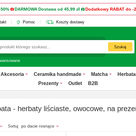
-50%
DARMOWA Dostawa od 45,99 zł
Dodatkowy RABAT do -
takt
Pomoc
Koszty dostawy
Szukaj
awansowane
Akcesoria
Ceramika handmade
Matcha
Herbata
Prezenty
Outlet
B2B
ata - herbaty liściaste, owocowe, na preze
po dacie rosnąco
Sortuj