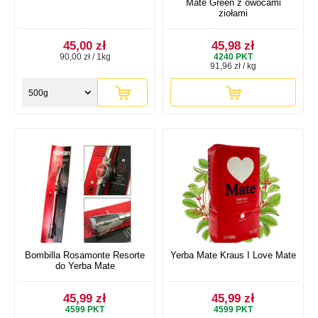
Mate Green z owocami
ziołami
45,00 zł
45,98 zł
90,00 zł / 1kg
4240
PKT
91,96 zł / kg
500g
Bombilla Rosamonte Resorte
Yerba Mate Kraus I Love Mate
do Yerba Mate
45,99 zł
45,99 zł
4599
PKT
4599
PKT