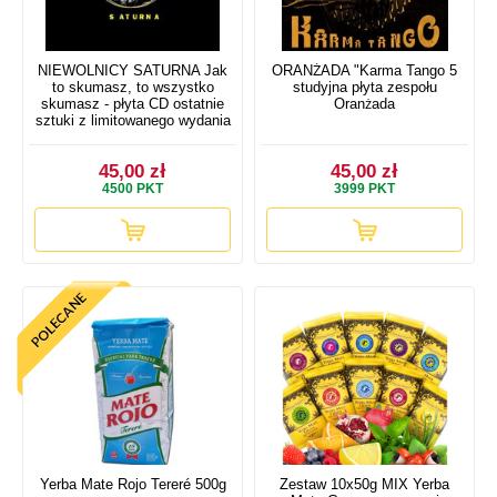
NIEWOLNICY SATURNA Jak
ORANŻADA "Karma Tango 5
to skumasz, to wszystko
studyjna płyta zespołu
skumasz - płyta CD ostatnie
Oranżada
sztuki z limitowanego wydania
45,00 zł
45,00 zł
4500
PKT
3999
PKT
Yerba Mate Rojo Tereré 500g
Zestaw 10x50g MIX Yerba