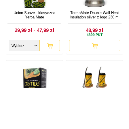
Union Suave - klasyczna
TermoMate Double Wall Heat
Yerba Mate
Insulation silver z logo 230 ml
29,99 zł - 47,99 zł
48,99 zł
4899
PKT
Wybierz
rozmiar
Pampa Intenso 500g
Zestaw Podróżny do Auta
Yerba Mate dla Dwojga
10x50g 500g Akcesoria