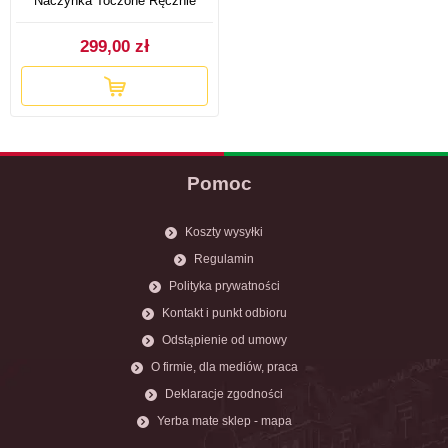
Naczynka Toczone Ręcznie
299,00 zł
Pomoc
Koszty wysyłki
Regulamin
Polityka prywatności
Kontakt i punkt odbioru
Odstąpienie od umowy
O firmie, dla mediów, praca
Deklaracje zgodności
Yerba mate sklep - mapa