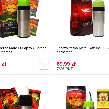
Yerba Mate El Pajaro Guarana
Zestaw Yerba Mate CaffeIne 0,5 
erbomos
Yerbomos
 zł
69,99 zł
7398
PKT