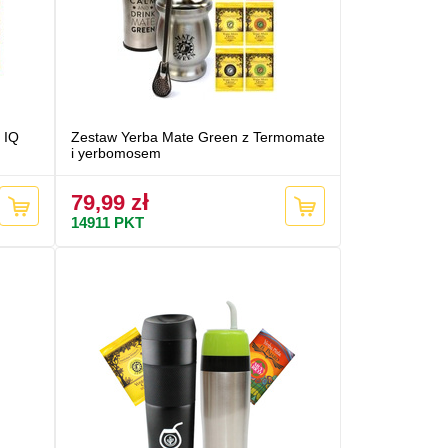
 IQ
Zestaw Yerba Mate Green z Termomate
i yerbomosem
79,99 zł
14911
PKT