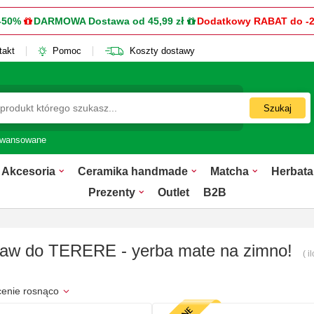
-50%
DARMOWA Dostawa od 45,99 zł
Dodatkowy RABAT do -
takt
Pomoc
Koszty dostawy
Szukaj
awansowane
Akcesoria
Ceramika handmade
Matcha
Herbata
Prezenty
Outlet
B2B
aw do TERERE - yerba mate na zimno!
( 
cenie rosnąco