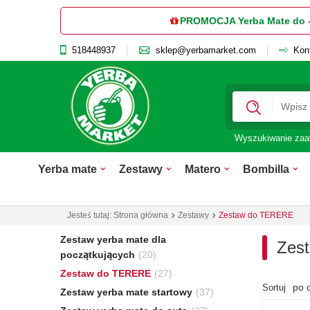
PROMOCJA Yerba Mate do 
518448937
sklep@yerbamarket.com
Kon
Wyszukiwanie za
Yerba mate
Zestawy
Matero
Bombilla
Jesteś tutaj:
Strona główna
Zestawy
Zestaw do TERERE
Zestaw yerba mate dla
Zest
początkujących
(20)
Zestaw do TERERE
(27)
po 
Sortuj
Zestaw yerba mate startowy
(37)