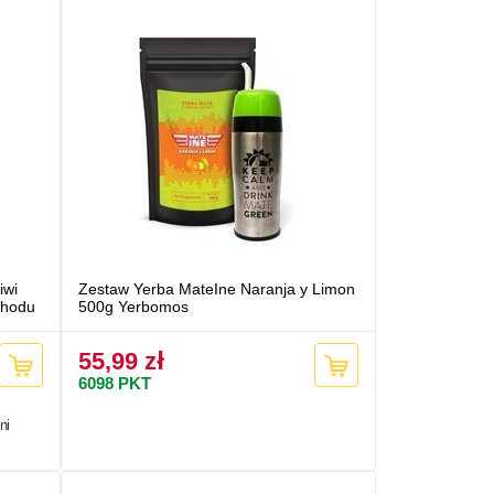
iwi
Zestaw Yerba MateIne Naranja y Limon
chodu
500g Yerbomos
55,99 zł
6098
PKT
ni