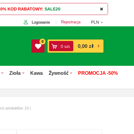
20%
KOD RABATOWY:
SALE20
Rejestracja
PLN
Logowanie
0
0,00 zł
0
szt.
Zioła
Kawa
Żywność
PROMOCJA -50%
ilość produktów:
23
)