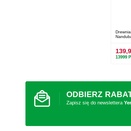
Drewnia
Nandub
139,9
13999
P
ODBIERZ RABA
Zapisz się do newslettera
Ye