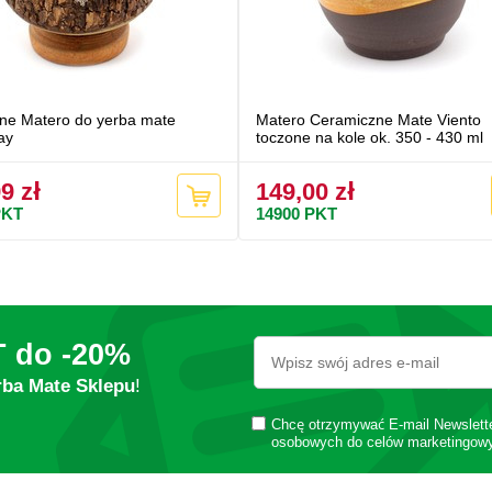
ne Matero do yerba mate
Matero Ceramiczne Mate Viento
ay
toczone na kole ok. 350 - 430 ml
9 zł
149,00 zł
KT
14900
PKT
T do
-20%
rba Mate Sklepu
!
Chcę otrzymywać E-mail Newslett
osobowych do celów marketingow