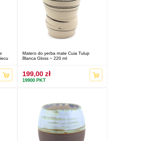
e
Matero do yerba mate Cuia Tulup
piecu
Blanca Gloss ~ 220 ml
199,00 zł
19900
PKT