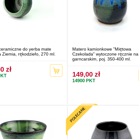
ceramiczne do yerba mate
Matero kamionkowe "Miętowa
 Ziemia, rękodzieło, 270 ml.
Czekolada" wytoczone ręcznie na
garncarskim, poj. 350-400 ml.
0 zł
149,00 zł
KT
14900
PKT