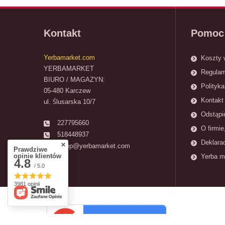
Kontakt
Pomoc
Yerbamarket.com
Koszty 
YERBAMARKET
Regulam
BIURO / MAGAZYN:
Polityka
05-480 Karczew
Kontakt 
ul. Ślusarska 10/7
Odstąpi
227795660
O firmie
518448937
Deklara
sklep@yerbamarket.com
Prawdziwe
opinie klientów
Yerba m
4.8
/ 5.0
3981 opinii