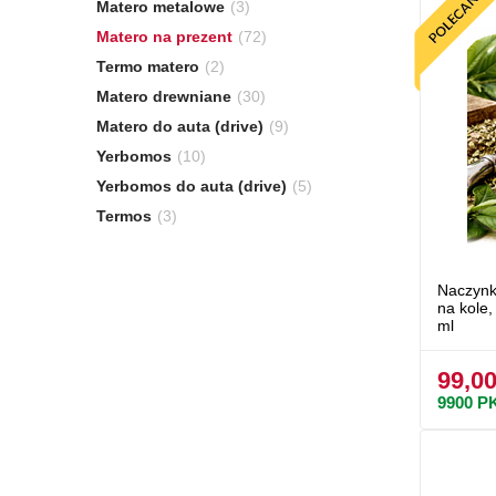
Matero metalowe
(3)
Matero na prezent
(72)
Termo matero
(2)
Matero drewniane
(30)
Matero do auta (drive)
(9)
Yerbomos
(10)
Yerbomos do auta (drive)
(5)
Termos
(3)
Naczynk
na kole
ml
99,00
9900
P