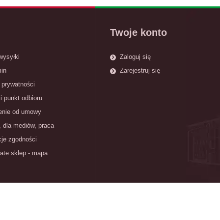
Twoje konto
wysyłki
Zaloguj się
in
Zarejestruj się
 prywatności
i punkt odbioru
enie od umowy
, dla mediów, praca
cje zgodności
ate sklep - mapa