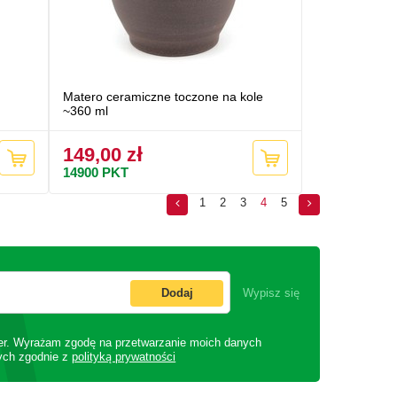
Matero ceramiczne toczone na kole
~360 ml
149,00 zł
14900
PKT
1
2
3
4
5
Dodaj
Wypisz się
er. Wyrażam zgodę na przetwarzanie moich danych
ych zgodnie z
polityką prywatności