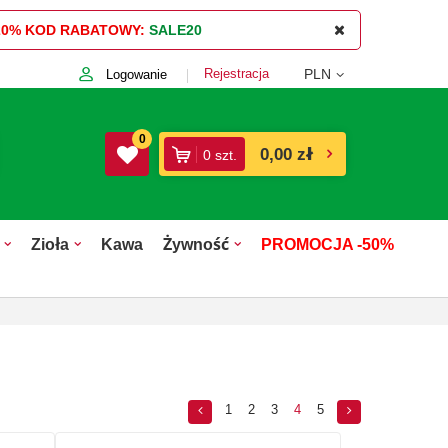
20%
KOD RABATOWY:
SALE20
Rejestracja
PLN
Logowanie
0
0,00 zł
0
szt.
Zioła
Kawa
Żywność
PROMOCJA -50%
1
2
3
4
5