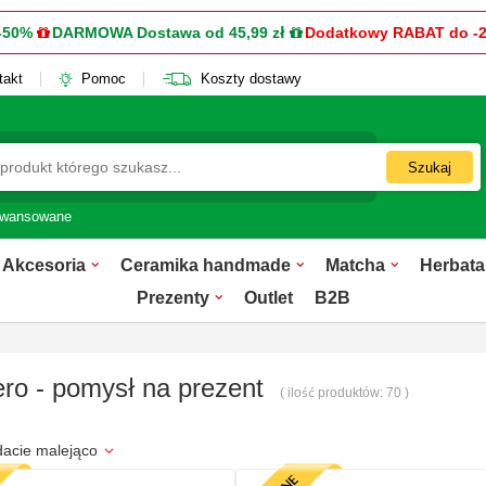
-50%
DARMOWA Dostawa od 45,99 zł
Dodatkowy RABAT do -
takt
Pomoc
Koszty dostawy
Szukaj
awansowane
Akcesoria
Ceramika handmade
Matcha
Herbata
Prezenty
Outlet
B2B
ro - pomysł na prezent
( ilość produktów:
70
)
dacie malejąco