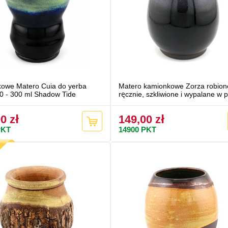
owe Matero Cuia do yerba
Matero kamionkowe Zorza robion
0 - 300 ml Shadow Tide
ręcznie, szkliwione i wypalane w 
0 zł
149,00 zł
KT
14900
PKT