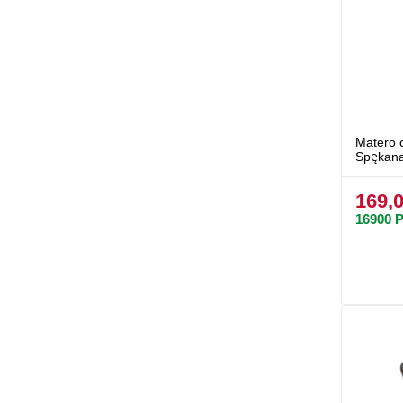
Matero 
Spękana
169,0
16900
P